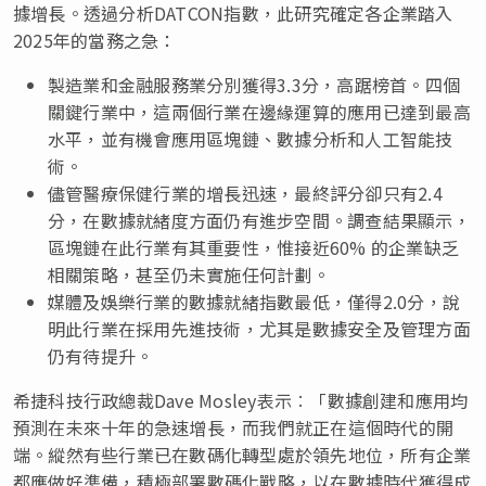
據增長。透過分析DATCON指數，此研究確定各企業踏入
2025年的當務之急：
製造業和金融服務業分別獲得3.3分，高踞榜首。四個
關鍵行業中，這兩個行業在邊緣運算的應用已達到最高
水平，並有機會應用區塊鏈、數據分析和人工智能技
術。
儘管醫療保健行業的增長迅速，最終評分卻只有2.4
分，在數據就緒度方面仍有進步空間。調查結果顯示，
區塊鏈在此行業有其重要性，惟接近60% 的企業缺乏
相關策略，甚至仍未實施任何計劃。
媒體及娛樂行業的數據就緒指數最低，僅得2.0分，說
明此行業在採用先進技術，尤其是數據安全及管理方面
仍有待提升。
希捷科技行政總裁Dave Mosley表示︰「數據創建和應用均
預測在未來十年的急速增長，而我們就正在這個時代的開
端。縱然有些行業已在數碼化轉型處於領先地位，所有企業
都應做好準備，積極部署數碼化戰略，以在數據時代獲得成