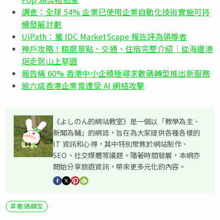
調查：全球 54% 企業已使用企業自動化技術實施可持
續發展計劃
UiPath：獲 IDC MarketScape 報告評為領導者
神戶攻略！精選景點、交通、住宿完整介紹｜從海邊港
塔走到山上草園
報告稱 60% 香港中小企積極尋求數碼轉型推出新服務
逾六成香港企業曾遭受 AI 網絡攻擊
《よしのん的網站教室》是一個以「教學為主、
新聞為輔」的網誌，旨在為大家提供各種各樣的
IT 資訊和心得，其中特別聚焦於網站制作、
SEO、社交媒體等議題。隨著時間發展，本網亦
開始分享旅遊資訊，帶來更多元化的內容。
數碼轉型