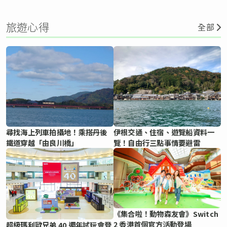
旅遊心得
全部
尋找海上列車拍攝地！乘搭丹後
伊根交通、住宿、遊覽船資料一
鐵道穿越「由良川橋」
覽！自由行三點事情要避雷
《集合啦！動物森友會》Switch
2 香港首個官方活動登場
超級瑪利歐兄弟 40 週年試玩會登