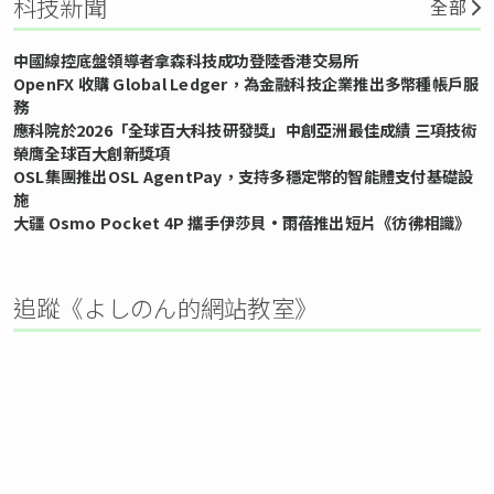
科技新聞
全部
中國線控底盤領導者拿森科技成功登陸香港交易所
OpenFX 收購 Global Ledger，為金融科技企業推出多幣種帳戶服
務
應科院於2026「全球百大科技研發獎」中創亞洲最佳成績 三項技術
榮膺全球百大創新獎項
OSL集團推出OSL AgentPay，支持多穩定幣的智能體支付基礎設
施
大疆 Osmo Pocket 4P 攜手伊莎貝•雨蓓推出短片《彷彿相識》
追蹤《よしのん的網站教室》