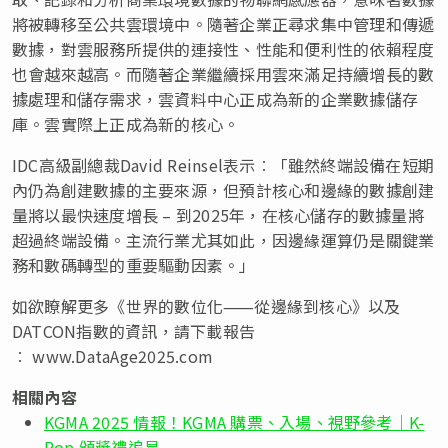
將被轉移至公共雲環境中。隨著企業正尋求集中管理和傳遞
數據，對雲服務所提供的連接性、性能和便利性的依賴程度
也會越來越高。而隨著企業繼續採用雲來滿足持續增長的數
據處理和儲存需求，雲資料中心正成為新的企業數據儲存
庫。雲實際上正成為新的核心。
IDC高級副總裁David Reinsel表示︰「雖然終端設備在短期
內仍為創建數據的主要來源，但預計核心和邊緣的數據創建
量將以最快速度增長 – 到2025年，在核心儲存的數據量將
超過終端設備。主流行業尤其如此，因邊緣運算仍是關鍵業
務和數碼轉型的重要驅動因素。」
如欲瞭解更多《世界的數位化⸺從邊緣到核心》以及
DATCON指數的資訊，請下載報告
︰ www.DataAge2025.com
相關內容
KGMA 2025 情報！KGMA 購票、入場、視野參考｜K-
Pop 頒獎禮追星