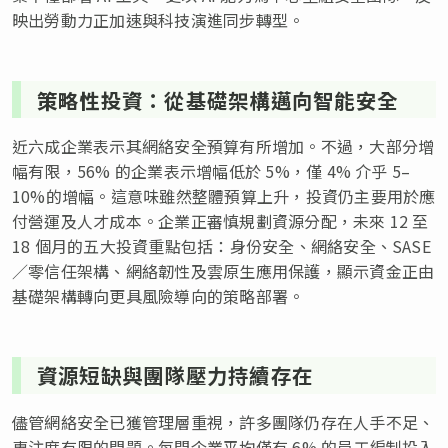
映出勞動力正加速與科技演進同步轉型。
策略性投資：從基礎架構邁向智能安全
近六成企業表示其網絡安全預算有所增加。不過，大部分增
幅有限，56% 的企業表示增幅低於 5%，僅 4% 介乎 5–
10%的增幅。這意味雖然整體預算上升，投資仍主要用於應
付營運及人才成本。企業正審慎規劃資源分配，未來 12 至
18 個月的五大投資重點包括：身份安全、網絡安全、SASE
／零信任架構、網絡韌性及雲原生應用保護，顯示資金正由
基礎架構轉向更具風險導向的策略部署。
資源短缺與團隊壓力持續存在
儘管網絡安全已獲管理層重視，許多團隊仍存在人手不足、
專注度有限的問題。每間企業平均僅有 6% 的員工編制投入