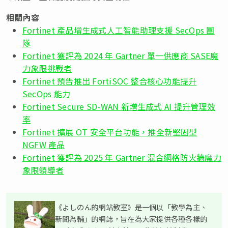
相關內容
Fortinet 產品增生成式人工智能助理支援 SecOps 團
隊
Fortinet 獲評為 2024 年 Gartner 單一供應商 SASE魔
力象限挑戰者
Fortinet 預告推出 FortiSOC 整合核心功能提升
SecOps 能力
Fortinet Secure SD-WAN 新增生成式 AI 提升管理效
率
Fortinet 擴展 OT 安全平台功能，推全新堅固型
NGFW 產品
Fortinet 獲評為 2025 年 Gartner 混合網格防火牆魔力
象限領導者
《よしのん的網站教室》是一個以「教學為主、
新聞為輔」的網誌，旨在為大家提供各種各樣的