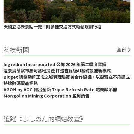
天橋立必去景點一覽！附多種交通方式輕鬆規劃行程
科技新聞
全部
Ingredion Incorporated 公佈 2026 年第二季度業績
遠景烏蘭察布星河基地投產 打造吉瓦級AI基礎設施新模式
Bitget 與格勒普正念之城管理局簽署合作協議，以探索在不丹建立
持牌數碼資產業務
AGON by AOC 推出全新 Triple Refresh Rate 電競顯示器
Mongolian Mining Corporation 盈利預告
追蹤《よしのん的網站教室》