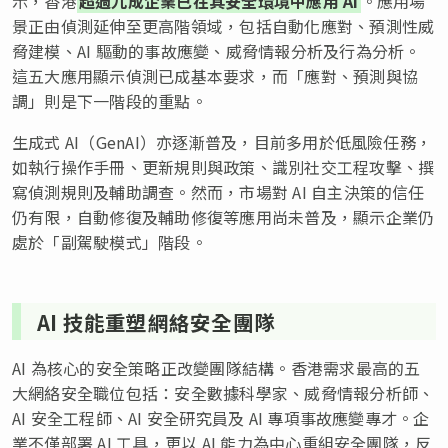
示，香港
超過九成企業已在其安全環境中應用 AI
。應用場
景正由偵測延伸至更高階領域，包括自動化應對、預測性威
脅建模、AI 驅動的事故應變、威脅情報分析及行為分析。
這五大應用顯示偵測已成基本要求，而「應對、預測與協
調」則是下一階段的重點。
生成式 AI（GenAI）亦逐漸普及，目前多用於低風險任務，
如執行操作手冊、更新規則與政策、識別社交工程攻擊、撰
寫偵測規則及輔助調查。然而，市場對 AI 自主決策的信任
仍有限，自動修復及輔助修復等應用尚未普及，顯示企業仍
處於「副駕駛模式」階段。
AI 技能重塑網絡安全團隊
AI 為核心的安全策略正改變團隊結構。香港需求最高的五
大網絡安全職位包括：安全數據科學家、威脅情報分析師、
AI 安全工程師、AI 安全研究員及 AI 專項事故應變專才。企
業不僅部署 AI 工具，更以 AI 能力為中心重組安全團隊，反