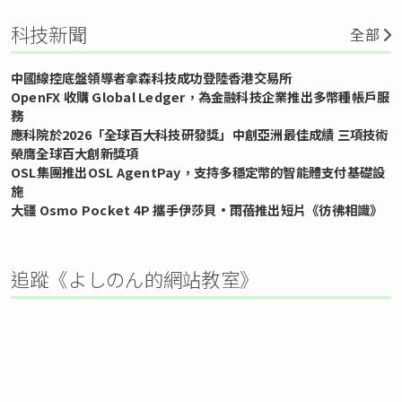
科技新聞
全部
中國線控底盤領導者拿森科技成功登陸香港交易所
OpenFX 收購 Global Ledger，為金融科技企業推出多幣種帳戶服
務
應科院於2026「全球百大科技研發獎」中創亞洲最佳成績 三項技術
榮膺全球百大創新獎項
OSL集團推出OSL AgentPay，支持多穩定幣的智能體支付基礎設
施
大疆 Osmo Pocket 4P 攜手伊莎貝•雨蓓推出短片《彷彿相識》
追蹤《よしのん的網站教室》