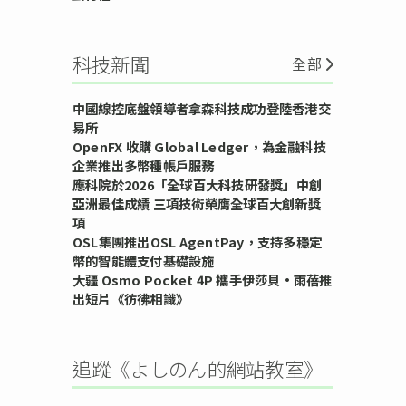
科技新聞
全部
中國線控底盤領導者拿森科技成功登陸香港交
易所
OpenFX 收購 Global Ledger，為金融科技
企業推出多幣種帳戶服務
應科院於2026「全球百大科技研發獎」中創
亞洲最佳成績 三項技術榮膺全球百大創新獎
項
OSL集團推出OSL AgentPay，支持多穩定
幣的智能體支付基礎設施
大疆 Osmo Pocket 4P 攜手伊莎貝•雨蓓推
出短片《彷彿相識》
追蹤《よしのん的網站教室》