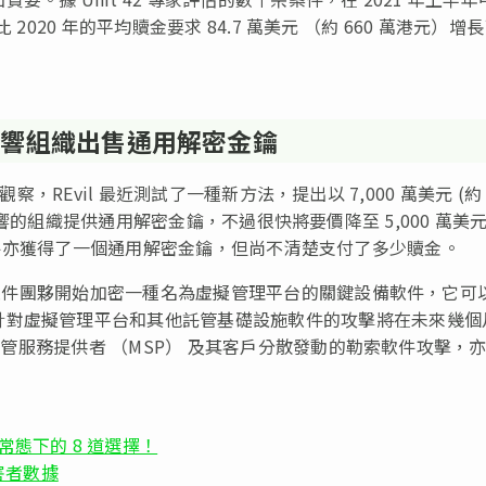
比 2020 年的平均贖金要求 84.7 萬美元 （約 660 萬港元）增
件影響組織出售通用解密金鑰
 觀察，REvil 最近測試了一種新方法，提出以 7,000 萬美元 (約 
 攻擊影響的組織提供通用解密金鑰，不過很快將要價降至 5,000 萬美元
終於是次事件亦獲得了一個通用解密金鑰，但尚不清楚支付了多少贖金。
勒索軟件團夥開始加密一種名為虛擬管理平台的關鍵設備軟件，它可
針對虛擬管理平台和其他託管基礎設施軟件的攻擊將在未來幾個
向託管服務提供者 （MSP） 及其客戶分散發動的勒索軟件攻擊，
常態下的 8 道選擇！
害者數據