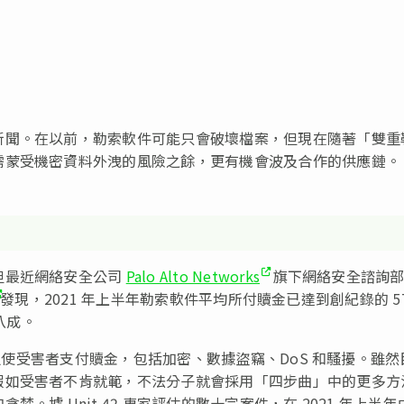
新聞。在以前，勒索軟件可能只會破壞檔案，但現在隨著「雙重
需蒙受機密資料外洩的風險之餘，更有機會波及合作的供應鏈。
但最近網絡安全公司
Palo Alto Networks
旗下網絡安全諮詢
發現，2021 年上半年勒索軟件平均所付贖金已達到創紀錄的 57
升八成。
」迫使受害者支付贖金，包括加密、數據盜竊、DoS 和騷擾。雖然
假如受害者不肯就範，不法分子就會採用「四步曲」中的更多方
據 Unit 42 專家評估的數十宗案件，在 2021 年上半年