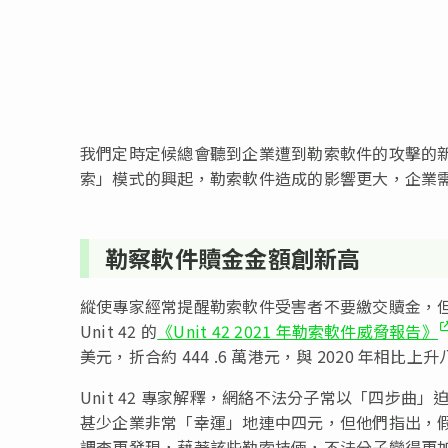
我們定時定候總會聽到企業遭到勒索軟件的攻擊的
索」模式的興起，勒索軟件造成的影響更大，企業
勒察軟件贖金金額創新高
縱使專家經常提醒勒索軟件受害者不要繳交贖金，
Unit 42 的
《Unit 42 2021 年勒索軟件威脅報告》
美元，折合約 444 .6 萬港元，與 2020 年相比上
Unit 42 專家解釋，網絡不法分子常以「四步曲
甚少企業非常「幸運」地連中四元，但他們指出，
調查更發現，藉著該些勒索技倆，不法分子變得更加貪婪。