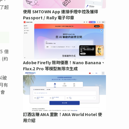
長了超
使用 SMTOWN App 連接手燈中控及獲得
Passport / Rally 電子印章
5 億
 (約
Adobe Firefly 限時優惠！Nano Banana、
Flux.2 Pro 等模型無限次生成
以破
月有
亦會
訂酒店賺 ANA 里數！ANA World Hotel 使
用介紹