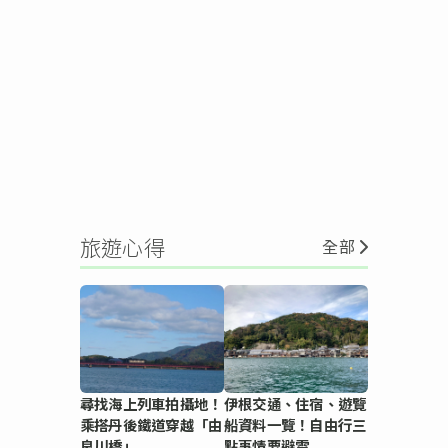
旅遊心得
全部
尋找海上列車拍攝地！
伊根交通、住宿、遊覽
乘搭丹後鐵道穿越「由
船資料一覽！自由行三
良川橋」
點事情要避雷