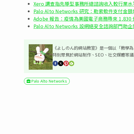
Xero 調查指先導型事務所總諮詢收入較行業水平高
Palo Alto Networks 研究：勒索軟件支付金
Adobe 報告：疫情為美國電子商務帶來 1,83
Palo Alto Networks 設網絡安全諮詢部
《よしのん的網站教室》是一個以「教學為主
特別聚焦於網站制作、SEO、社交媒體等
Palo Alto Networks