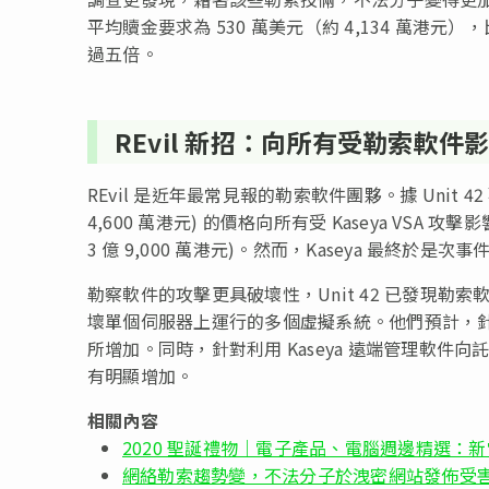
平均贖金要求為 530 萬美元（約 4,134 萬港元），
過五倍。
REvil 新招：向所有受勒索軟
REvil 是近年最常見報的勒索軟件團夥。據 Unit 42
4,600 萬港元) 的價格向所有受 Kaseya VSA
3 億 9,000 萬港元)。然而，Kaseya 最
勒察軟件的攻擊更具破壞性，Unit 42 已發現
壞單個伺服器上運行的多個虛擬系統。他們預計，
所增加。同時，針對利用 Kaseya 遠端管理軟件
有明顯增加。
相關內容
2020 聖誕禮物｜電子產品、電腦週邊精選：新
網絡勒索趨勢變，不法分子於洩密網站發佈受