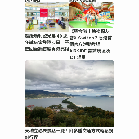
《集合啦！動物森友
超級瑪利歐兄弟 40 週
會》Switch 2 香港首
年試玩會登陸沙田 歷
個官方活動登場
史回顧牆首度香港亮相
AIRSIDE 設試玩區及
1:1 場景
天橋立必去景點一覽！附多種交通方式輕鬆規
劃行程