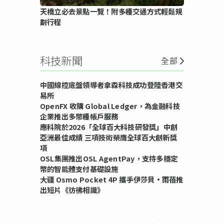
天橋立必去景點一覽！附多種交通方式輕鬆規
劃行程
科技新聞
全部
中國線控底盤領導者拿森科技成功登陸香港交
易所
OpenFX 收購 Global Ledger，為金融科技
企業推出多幣種帳戶服務
應科院於2026「全球百大科技研發獎」中創
亞洲最佳成績 三項技術榮膺全球百大創新獎
項
OSL集團推出OSL AgentPay，支持多穩定
幣的智能體支付基礎設施
大疆 Osmo Pocket 4P 攜手伊莎貝•雨蓓推
出短片《彷彿相識》