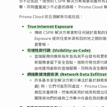
亦不必如此。理想的 CSPM 解決方案需要涵蓋
擊，同時盡量減少不必要的誤報。 Prisma Cl
Prisma Cloud 的五個嶄新功能包括：
True Internet Exposure
傳統 CSPM 解決方案會對任何過於寬鬆的安
Exposure 提供任意來源和目的地之
要警報。
可視性即代碼
(Visibility-as-Code)
雲端服務供應商每年皆為其平台發布和更新
新服務會留下安全盲點。借助可視性即代碼，P
由地運用最新的雲端服務，同時為安全團
網絡數據洩露檢測
(Network Data Exfiltrat
許多基本安全解決方案只專注於基於靜態規
露) 時，它們可能形同虛設。 Prisma 
典型流量規律，然後將其用於檢測和發出任何 
團隊將他們的補救工作集中在最危險的數