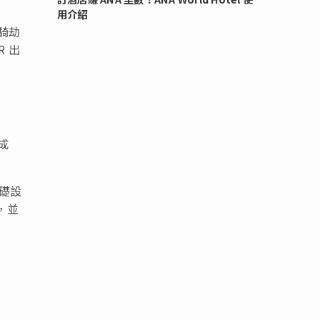
用介紹
騎劫
 出
軟
成
基礎設
，並