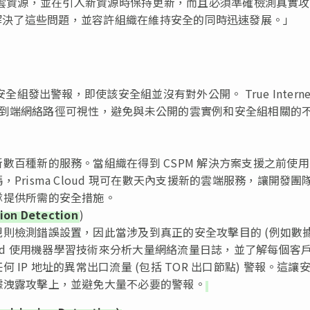
所有雲資源，並在引入新資源時保持更新，而且必須準確檢測真實攻
oud 解決了這些問題，並容許組織在維持安全的同時迅速發展。」
全組發出警報，即使該安全組並沒有對外公開。 True Interne
間的端到端網絡路徑可視性，避免與未公開的雲實例和安全組相關的
數百種新的服務。當組織在得到 CSPM 解決方案支援之前使
risma Cloud 現可在數天內支援新的雲端服務，讓開發團
隊提供所需的安全措施。
ion Detection
)
則檢測錯誤設置，因此當涉及到真正的安全攻擊目的 (例如數
Cloud 使用機器學習技術來分析大量網絡流量日誌，並了解每個客
IP 地址的異常出口流量 (包括 TOR 出口節點) 警報。這讓
據洩露攻擊上，並避免大量不必要的警報。