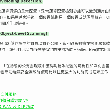
sioning Detection)
他運算資源的異常配置。異常運算配置檢測功能可以識別通常由
M)。如果用戶似乎從一個位置跳到另一個位置或試圖隱藏在 TOR
全團隊作出警報。
(Object-Level Scanning)
夠掃描其 S3 儲存桶中的對象以對外公開、識別敏感數據並檢測惡意
掃描，讓他們可以自由選擇特定的掃描功能。這既可節省時間和
ll 表示：「在動態的公有雲環境中獲得對錯誤配置的可視性和識別雲
oud 的創新功能讓安全團隊能使用比以往更強大的功能完成這項工作
整合雲交付服務
新功能自動保護雲端 VM
 SD-WAN 及 DLP 功能