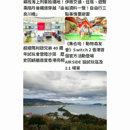
尋找海上列車拍攝地！
伊根交通、住宿、遊覽
乘搭丹後鐵道穿越「由
船資料一覽！自由行三
良川橋」
點事情要避雷
《集合啦！動物森友
超級瑪利歐兄弟 40 週
會》Switch 2 香港首
年試玩會登陸沙田 歷
個官方活動登場
史回顧牆首度香港亮相
AIRSIDE 設試玩區及
1:1 場景