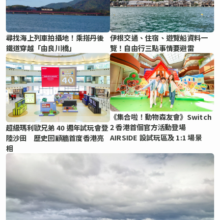
尋找海上列車拍攝地！乘搭丹後
伊根交通、住宿、遊覽船資料一
鐵道穿越「由良川橋」
覽！自由行三點事情要避雷
《集合啦！動物森友會》Switch
2 香港首個官方活動登場
超級瑪利歐兄弟 40 週年試玩會登
AIRSIDE 設試玩區及 1:1 場景
陸沙田 歷史回顧牆首度香港亮
相