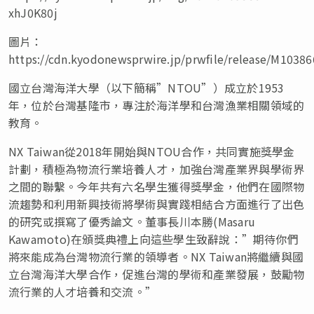
xhJ0K80j
圖片：
https://cdn.kyodonewsprwire.jp/prwfile/release/M103
國立
台灣海洋大學
（以下簡稱”NTOU”）
成立於1953
年，位於台灣基隆市，專注於海洋學和台灣漁業相關領域的
教育。
NX Taiwan從2018年開始與
NTOU
合作，共同實施獎學金
計劃，積極為物流行業培養人才，加強台灣產業界與學術界
之間的聯繫。今年共有六名學生獲得獎學金，他們在國際物
流趨勢和利用新興技術將學術與實踐相結合方面進行了出色
的研究或撰寫了優秀論文。董事長川本勝(
Masaru
Kawamoto
)在頒獎典禮上向這些學生致辭說：”期待你們
將來能成為台灣物流行業的領導者。NX Taiwan將繼續與
國
立
台灣海洋大學合作，促進台灣的學術和產業發展，鼓勵物
流行業的人才培養和交流。”