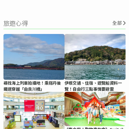
旅遊心得
全部
尋找海上列車拍攝地！乘搭丹後
伊根交通、住宿、遊覽船資料一
鐵道穿越「由良川橋」
覽！自由行三點事情要避雷