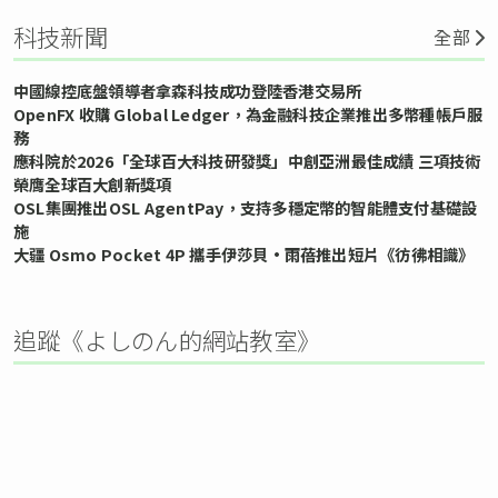
科技新聞
全部
中國線控底盤領導者拿森科技成功登陸香港交易所
OpenFX 收購 Global Ledger，為金融科技企業推出多幣種帳戶服
務
應科院於2026「全球百大科技研發獎」中創亞洲最佳成績 三項技術
榮膺全球百大創新獎項
OSL集團推出OSL AgentPay，支持多穩定幣的智能體支付基礎設
施
大疆 Osmo Pocket 4P 攜手伊莎貝•雨蓓推出短片《彷彿相識》
追蹤《よしのん的網站教室》