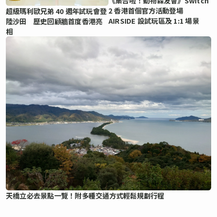
《集合啦！動物森友會》Switch
2 香港首個官方活動登場
超級瑪利歐兄弟 40 週年試玩會登
AIRSIDE 設試玩區及 1:1 場景
陸沙田 歷史回顧牆首度香港亮
相
天橋立必去景點一覽！附多種交通方式輕鬆規劃行程