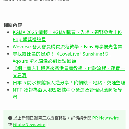
相關內容
KGMA 2025 情報！KGMA 購票、入場、視野參考｜K-
Pop 頒獎禮追星
Weverse 藝人會員購買流程教學，Fans 專享優先售票
尋找露比醬的足跡！《LoveLive! Sunshine!!》
Aqours 聖地沼津必到景點回顧
【網上書店】博客來香港買書教學，付款流程、運費一
文看清
日本 5 間水族館個人遊分享！附價錢、地點、交通整理
NTT 獲評為亞太地區數據中心營運及管理供應商領導
者
以上新聞已獲第三方授權轉載。詳情請參閱
PR Newswire
或
GlobeNewswire
。