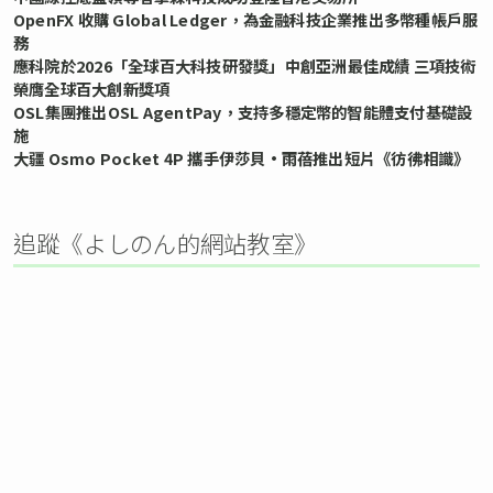
OpenFX 收購 Global Ledger，為金融科技企業推出多幣種帳戶服
務
應科院於2026「全球百大科技研發獎」中創亞洲最佳成績 三項技術
榮膺全球百大創新獎項
OSL集團推出OSL AgentPay，支持多穩定幣的智能體支付基礎設
施
大疆 Osmo Pocket 4P 攜手伊莎貝•雨蓓推出短片《彷彿相識》
追蹤《よしのん的網站教室》