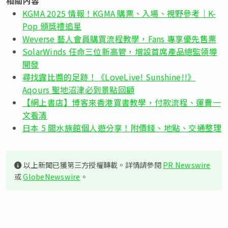
相關內容
KGMA 2025 情報！KGMA 購票、入場、視野參考｜K-
Pop 頒獎禮追星
Weverse 藝人會員購買流程教學，Fans 專享優先售票
SolarWinds 任命三位新高管，增設首席產品總監領導
開發
尋找露比醬的足跡！《LoveLive! Sunshine!!》
Aqours 聖地沼津必到景點回顧
【網上書店】博客來香港買書教學，付款流程、運費一
文看清
日本 5 間水族館個人遊分享！附價錢、地點、交通整理
以上新聞已獲第三方授權轉載。詳情請參閱
PR Newswire
或
GlobeNewswire
。