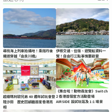
尋找海上列車拍攝地！乘搭丹後
伊根交通、住宿、遊覽船資料一
鐵道穿越「由良川橋」
覽！自由行三點事情要避雷
《集合啦！動物森友會》Switch
2 香港首個官方活動登場
超級瑪利歐兄弟 40 週年試玩會登
AIRSIDE 設試玩區及 1:1 場景
陸沙田 歷史回顧牆首度香港亮
相