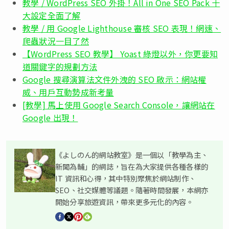
教學 / WordPress SEO 外掛！All in One SEO Pack 十
大設定全面了解
教學 / 用 Google Lighthouse 審核 SEO 表現！網速、
爬蟲狀況一目了然
【WordPress SEO 教學】 Yoast 綠燈以外，你更要知
道關鍵字的規劃方法
Google 搜尋演算法文件外洩的 SEO 啟示：網站權
威、用戶互動勢成新考量
[教學] 馬上使用 Google Search Console，讓網站在
Google 出現！
《よしのん的網站教室》是一個以「教學為主、
新聞為輔」的網誌，旨在為大家提供各種各樣的
IT 資訊和心得，其中特別聚焦於網站制作、
SEO、社交媒體等議題。隨著時間發展，本網亦
開始分享旅遊資訊，帶來更多元化的內容。