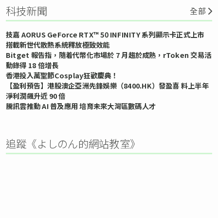
科技新聞
全部
技嘉 AORUS GeForce RTX™ 50 INFINITY 系列顯示卡正式上市
搭載新世代散熱系統釋放極致效能
Bitget 報告指，隨着代幣化市場於 7 月趨於成熟，rToken 交易活
動錄得 18 倍增長
香港投入萬聖節Cosplay狂歡慶典！
【盈利預告】港股澳企亞洲先鋒娛樂（8400.HK）發盈喜 料上半年
淨利潤飆升近 90 倍
騰訊雲推動 AI 普及應用 培育未來大灣區數碼人才
追蹤《よしのん的網站教室》