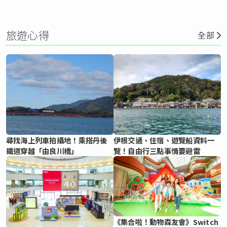
旅遊心得
全部
尋找海上列車拍攝地！乘搭丹後
伊根交通、住宿、遊覽船資料一
鐵道穿越「由良川橋」
覽！自由行三點事情要避雷
《集合啦！動物森友會》Switch