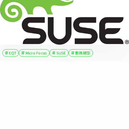
EQT
Micro Focus
SUSE
數碼轉型