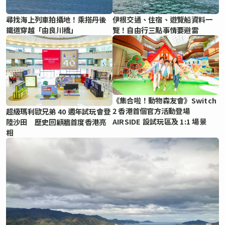
尋找海上列車拍攝地！乘搭丹後
伊根交通、住宿、遊覽船資料一
鐵道穿越「由良川橋」
覽！自由行三點事情要避雷
《集合啦！動物森友會》Switch
2 香港首個官方活動登場
超級瑪利歐兄弟 40 週年試玩會登
AIRSIDE 設試玩區及 1:1 場景
陸沙田 歷史回顧牆首度香港亮
相