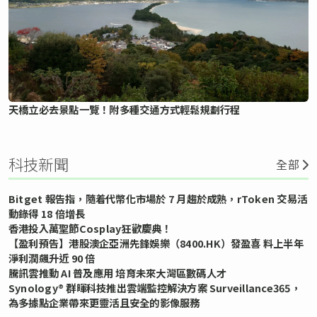
天橋立必去景點一覽！附多種交通方式輕鬆規劃行程
科技新聞
全部
Bitget 報告指，隨着代幣化市場於 7 月趨於成熟，rToken 交易活
動錄得 18 倍增長
香港投入萬聖節Cosplay狂歡慶典！
【盈利預告】港股澳企亞洲先鋒娛樂（8400.HK）發盈喜 料上半年
淨利潤飆升近 90 倍
騰訊雲推動 AI 普及應用 培育未來大灣區數碼人才
Synology® 群暉科技推出雲端監控解決方案 Surveillance365，
為多據點企業帶來更靈活且安全的影像服務