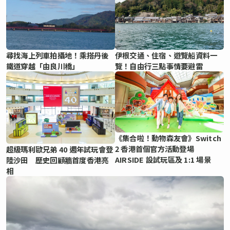
尋找海上列車拍攝地！乘搭丹後
伊根交通、住宿、遊覽船資料一
鐵道穿越「由良川橋」
覽！自由行三點事情要避雷
《集合啦！動物森友會》Switch
2 香港首個官方活動登場
超級瑪利歐兄弟 40 週年試玩會登
AIRSIDE 設試玩區及 1:1 場景
陸沙田 歷史回顧牆首度香港亮
相