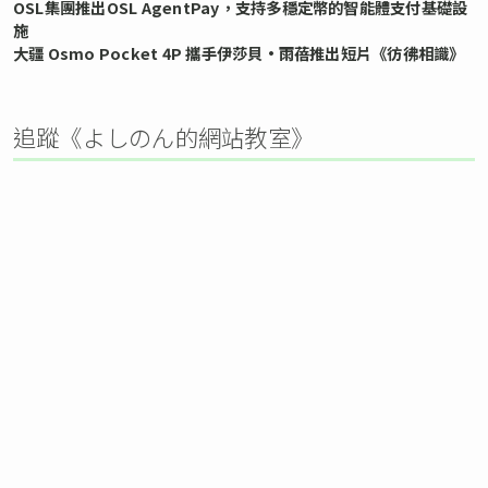
OSL集團推出OSL AgentPay，支持多穩定幣的智能體支付基礎設
施
大疆 Osmo Pocket 4P 攜手伊莎貝•雨蓓推出短片《彷彿相識》
追蹤《よしのん的網站教室》