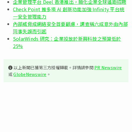
企業管理平台 Deel 香港推出，簡化企業全球遙距招聘
Check Point 推多項 AI 創新功能加強 Infinity 平台統
一安全管理能力
內部威脅成網絡安全首要顧慮，調查稱六成意外由內部
同事失誤而引起
SolarWinds 研究：企業投放於新興科技之預算低於
25%
以上新聞已獲第三方授權轉載。詳情請參閱
PR Newswire
或
GlobeNewswire
。