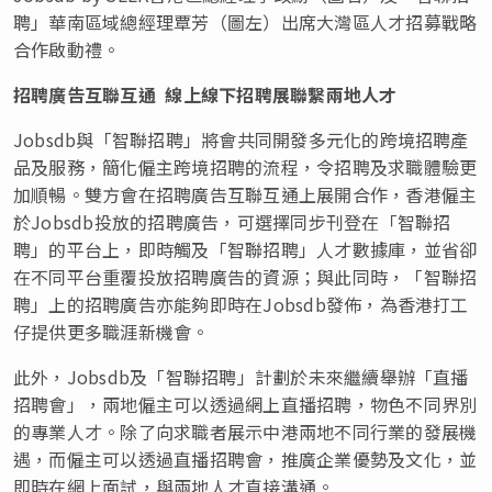
聘」華南區域總經理覃芳（圖左）出席大灣區人才招募戰略
合作啟動禮。
招聘廣告互聯互通 線上線下招聘展聯繫兩地人才
Jobsdb與「智聯招聘」將會共同開發多元化的跨境招聘產
品及服務，簡化僱主跨境招聘的流程，令招聘及求職體驗更
加順暢。雙方會在招聘廣告互聯互通上展開合作，香港僱主
於Jobsdb投放的招聘廣告，可選擇同步刊登在「智聯招
聘」的平台上，即時觸及「智聯招聘」人才數據庫，並省卻
在不同平台重覆投放招聘廣告的資源；與此同時，「智聯招
聘」上的招聘廣告亦能夠即時在Jobsdb發佈，為香港打工
仔提供更多職涯新機會。
此外，Jobsdb及「智聯招聘」計劃於未來繼續舉辦「直播
招聘會」，兩地僱主可以透過網上直播招聘，物色不同界別
的專業人才。除了向求職者展示中港兩地不同行業的發展機
遇，而僱主可以透過直播招聘會，推廣企業優勢及文化，並
即時在網上面試，與兩地人才直接溝通。