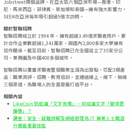
Jobstreet兩個品牌，在亞太區六個亞洲市場—香港、印
尼、馬來西亞、菲律賓、新加坡和泰國—擁有強大影響力。
SEEK在亞洲每年吸引超過5億次訪問。
關於智聯招聘
智聯招聘成立於 1994 年，擁有超過3.49億求職者用戶，累
計合作企業數超過1,341萬家，與國內2,800多家大學擁有
協作關係。截至目前，智聯招聘已在全國設立了35家分公
司，業務遍及中國400多個城市。
智聯招聘以覆蓋求職者整個職業生涯為出發點，匹配3類產
品：職業測評、招聘、教育培訓，並通過線上、線下、無線
三個渠道，為職場人的全面發展打造平台。
相關內容
LikeCoin 到底讓「文字有價」，抑或讓文字「變得更
廉價」？
調查：安全、疑難排解及網絡管理為 IT 專業人士職涯
升遷最重要技能