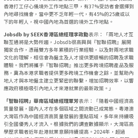
香港打工仔心儀境外工作地點三甲，有37%受訪者會選擇到
內地尋找機會，當中更不乏年輕一代，有45%的25歲或以
下的年輕人，視中國內地為首選的境外工作地點。
Jobsdb by SEEK香港區總經理李政勳
表示：「兩地人才互
聯互通將是大勢所趨，Jobsdb很高興與『智聯招聘』展開
獨家合作，憑藉雙方多年累積的行業經驗，以及對兩地求職
文化的理解，相信會為僱主及人才提供更順暢的招聘及求職
體驗。我們將攜手『智聯招聘』推出更多跨境招聘產品及服
務，冀為本港求職者提供更多跨境工作機會之餘，並幫助內
地人才與本地僱主建立更緊密的聯繫，增加招聘效率，以響
應政府積極吸引內地人才來港就業的最新政策。」
「智聯招聘」華南區域總經理覃芳
表示：「隨着中國經濟高
質量發展，國內人才在多個區域之間流動已成常態。粵港澳
大灣區作為中國經濟高質量發展的重點區域，多年來持續吸
引全國優秀人才流入。根據我們的調查數據顯示，大灣區高
學歷求職者近年赴港就業意願持續提高。2024年，超過