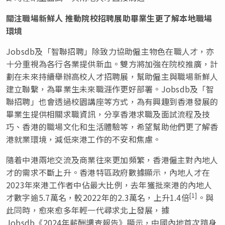
關注職場新鮮人 推動院校招聘展助畢業生更了解本地職場
環境
Jobsdb及「智聯招聘」除致力協助僱主物色在職人才，亦
十分重視為各行各業提供新血。雙方將加強在院校推廣，計
劃在未來持續舉辦高校人才招聘展，幫助僱主與職場新鮮人
建立聯繫，為畢業生未來職涯作更好部署。Jobsdb及「智
聯招聘」也會透過校園講座等方式，為有興趣到香港發展的
畢業生提供相關求職資訊，分享香港求職及面試流程及技
巧、香港的職場文化和生活體驗等，希望幫助他們更了解香
港就業環境，減低來港工作的不安和焦慮。
隨着中港兩地交流及商業往來更加頻繁，香港僱主對內地人
才的需求不斷上升。香港特區政府數據顯示，內地人才在
2023年來港工作者中佔最大比例，去年獲批來港的內地人
[1]
才數字逾5.7萬名，較2022年的2.3萬名，上升1.4倍
。與
此同時，愈來愈多年輕一代尋求北上發展，據
Jobsdb《2024年薪酬調查報告》顯示，中國內地首次躋身