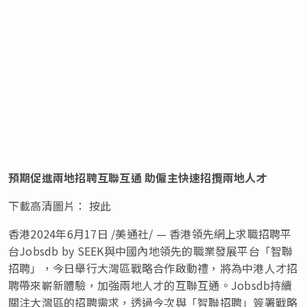
預期促進兩地招聘互聯互通 助僱主快速招攬兩地人才
下載高清圖片： 按此
香港
2024年6月17日
/美通社/ — 香港領先網上求職招聘平
台Jobsdb by SEEK與中國
內地
領先的職業發展平台「智聯
招聘」，今日舉行大灣區戰略合作啟動禮，將為中港人才招
聘帶來嶄新體驗，加強兩地人才的互聯互通。Jobsdb持續
關注大灣區的招聘需求，透過今次與「智聯招聘」簽署戰略