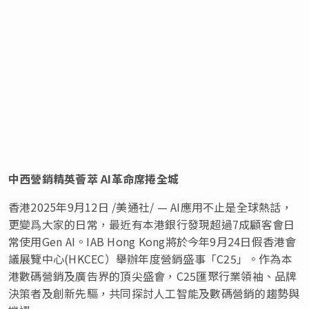
中西營銷精英薈萃
AI
革命席捲全城
香港
2025年9月12日
/美通社/ — AI應用不止是全球熱話，
更變爲大家的日常，最近有本港銀行發現超過7成顧客會日
常使用Gen AI。IAB Hong Kong將於今年9月24日假香港會
議展覽中心(HKCEC）舉辦年度營銷盛事「C25」。作為本
港數碼營銷及廣告界的頂尖盛會，C25匯聚行業領袖、品牌
決策者及創新先驅，共同探討人工智能及數碼營銷的趨勢與