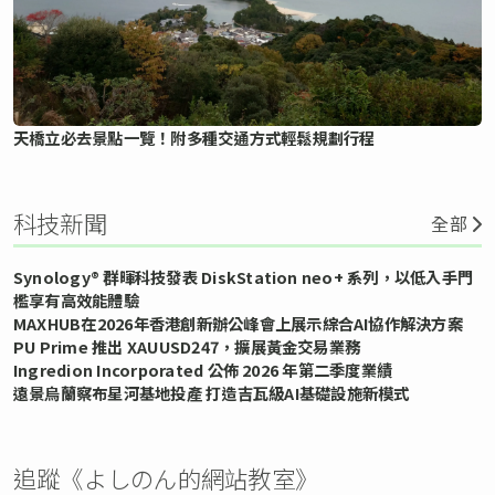
天橋立必去景點一覽！附多種交通方式輕鬆規劃行程
科技新聞
全部
Synology® 群暉科技發表 DiskStation neo+ 系列，以低入手門
檻享有高效能體驗
MAXHUB在2026年香港創新辦公峰會上展示綜合AI協作解決方案
PU Prime 推出 XAUUSD247，擴展黃金交易業務
Ingredion Incorporated 公佈 2026 年第二季度業績
遠景烏蘭察布星河基地投產 打造吉瓦級AI基礎設施新模式
追蹤《よしのん的網站教室》