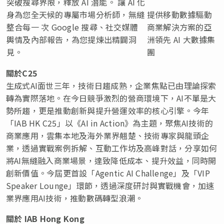
突破搜尋界限，釋放 AI 潛能。 讓 AI 化
身為您全天候的專屬市場分析師，無縫
提供移動數據驅動
整合每一 次 Google 搜尋、社交媒體
商業解決方案的亞
輿情及內部報告，為您提煉出精闢洞
洲領先 AI 大數據集
見。
團
關於
C25
生成式AI面世三年，技術日趨成熟，企業焦點已由理論探索
轉為實際落地。在今日競爭激烈的營商環境下，AI不單是大
勢所趨，更是推動創新與提升營運效率的核心引擎。今年
「IAB HK C25」以《AI in Action》為主題，聚焦AI技術的
商業應用，雲集本地及海外業界翹楚、技術專家與龍頭企
業，透過實戰案例拆解、互動工作坊及高峰對話，分享如何
將AI無縫融入商業場景，達致降低成本、提升效益，同時開
創新價值。今屆更首設「Agentic AI Challenge」及「VIP
Speaker Lounge」環節，透過深度研討與實戰機會，加速
業界應用AI技術，推動數碼轉型浪潮。
關於
IAB Hong Kong