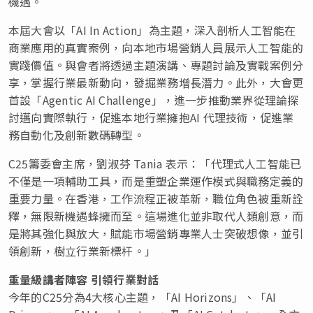
機遇。
本屆大會以「AI In Action」為主題，深入剖析人工智能在
商業應用的真實案例，向本地市場營銷人員展示人工智能的
實踐價值。與會者將透過主題演講、專題討論及實戰案例分
享，掌握行業最新動向，發掘業務增長潛力。此外，大會更
首設「Agentic AI Challenge」，進一步推動業界從理論探
討邁向實際執行，促進本地行業擁抱AI 代理技術，促進業
務自動化及創新數碼轉型。
C25籌委會主席，劉淑芬 Tania 表示：「代理式人工智能已
不僅是一項輔助工具，而是重塑企業運作模式與職務定義的
重要力量。在香港，工作流程正被革新，職位角色被重新詮
釋，無限新機遇蜂擁而至。這場進化並非取代人類創意，而
是將其強化與放大，賦能市場營銷專業人士突破想像，並引
領創新，樹立行業新標杆。」
重量級講者陣容 引領行業對話
今年的C25分為4大核心主題，「AI Horizons」、「AI