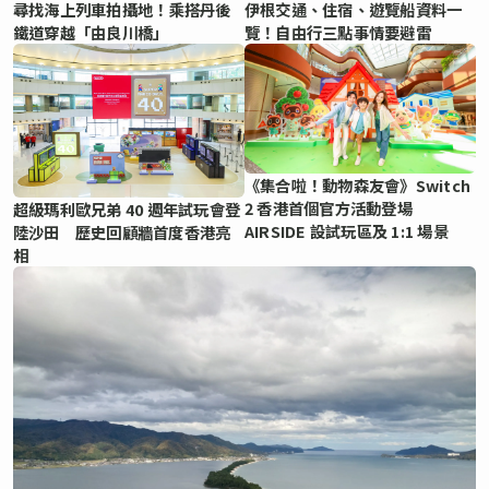
尋找海上列車拍攝地！乘搭丹後
伊根交通、住宿、遊覽船資料一
鐵道穿越「由良川橋」
覽！自由行三點事情要避雷
《集合啦！動物森友會》Switch
2 香港首個官方活動登場
超級瑪利歐兄弟 40 週年試玩會登
AIRSIDE 設試玩區及 1:1 場景
陸沙田 歷史回顧牆首度香港亮
相