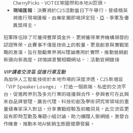
CherryPicks、VOTEE等國際和本地AI巨頭。
現場匯報
：決賽將於C25活動當日下午舉行，晉級精英
將進行現場匯報，由專家團即場評定冠、亞、季軍及優
異獎得主。
冠軍隊伍除了可獲得豐厚獎金外，更將獲得業界機構頒發的
認證殊榮。此賽事不僅是技術上的較量，更是創意與實戰策
略的激蕩，旨在鼓勵業界將AI理論應用於實際，推動營銷創
新邁向新高度。詳情請瀏覽相關網站。：活動官網鏈接
VIP
講者交流區 促進行業互動
為加快人工智能技術於本地市場的深度滲透，C25新增設
「VIP Speaker Lounge」，打造一個高端、私密的交流平
台，促進跨界別及多元行業的碰撞與合作。參與者可在此與
來自品牌管理、廣告代理、科技初創及學術研究等領域的重
量級專家深入對話，分享實戰經驗及前瞻洞見。此交流區更
設有即時互動及專題小組討論，助力擴闊人脈網絡，激發合
作機會，推動本地AI營銷生態圈健康發展。