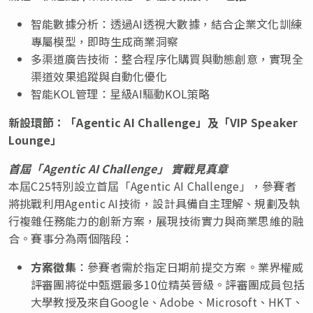
智能數據分析：透過AI透視大數據，結合企業文化訓練
專屬模型，即時生成商業洞察
多渠道廣告技術：整合程序化購買與動態創意，實現全
渠道效果追蹤與自動化優化
智能KOL管理：星級AI驅動KOL策略
新設環節：「
Agentic AI Challenge
」及「
VIP Speaker
Lounge
」
首屆「
Agentic AI Challenge
」 實戰見真章
本屆C25特別設立首屆「Agentic AI Challenge」，參賽者
將挑戰利用Agentic AI技術，設計具備自主理解、規劃及執
行複雜任務能力的創新方案，展現技術實力與商業思維的融
合。賽事分為兩個階段：
方案徵集
：參賽者需於指定日期前提交方案。業界權威
評審團將從中甄選最多10位精英晉級。評審團成員包括
大學教授及來自Google、Adobe、Microsoft、HKT、