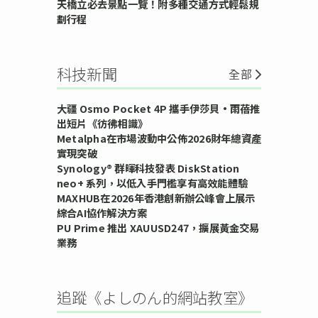
天橋立必去景點一覽！附多種交通方式輕鬆規
劃行程
科技新聞
全部
大疆 Osmo Pocket 4P 攜手伊莎貝•雨蓓推
出短片《彷彿相識》
Metalpha在市場波動中公佈2026財年總資產
實現突破
Synology® 群暉科技發表 DiskStation
neo+ 系列，以低入手門檻享有高效能體驗
MAXHUB在2026年香港創新辦公峰會上展示
綜合AI協作解決方案
PU Prime 推出 XAUUSD247，擴展黃金交易
業務
追蹤《よしのん的網站教室》