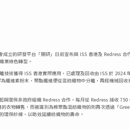
成立的研發平台「開研」日前宣布與 ISS 香港及 Redress 合
動紡織業綠色轉型。
分離技術獲得 ISS 香港實際應用，已處理及回收由 ISS 於 2024 
。當棉分解為纖維素粉末，聚酯纖維便從混紡織物中分離，再經機械回收
環保非政府組織 Redress 合作，每月從 Redress 接收 750
的衣物轉售，而被識別為棉聚酯混紡織物的則再次透過「Gree
高品質的環保紗線，以助效延續紡織物的壽命。