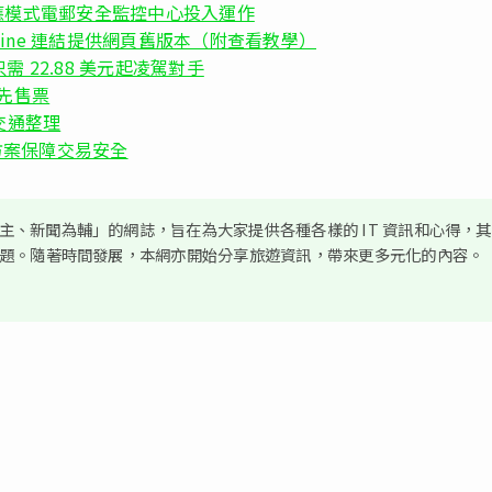
及回應模式電郵安全監控中心投入運作
Machine 連結提供網頁舊版本（附查看教學）
費只需 22.88 美元起凌駕對手
優先售票
交通整理
e 支付方案保障交易安全
、新聞為輔」的網誌，旨在為大家提供各種各樣的 IT 資訊和心得，
議題。隨著時間發展，本網亦開始分享旅遊資訊，帶來更多元化的內容。