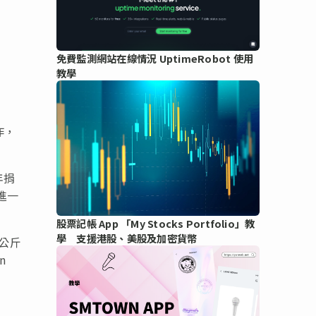
免費監測網站在線情況 UptimeRobot 使用
教學
作，
年捐
進一
股票記帳 App 「My Stocks Portfolio」教
學 支援港股、美股及加密貨幣
 公斤
n