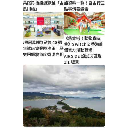
乘搭丹後鐵道穿越「由
船資料一覽！自由行三
良川橋」
點事情要避雷
《集合啦！動物森友
超級瑪利歐兄弟 40 週
會》Switch 2 香港首
年試玩會登陸沙田 歷
個官方活動登場
史回顧牆首度香港亮相
AIRSIDE 設試玩區及
1:1 場景