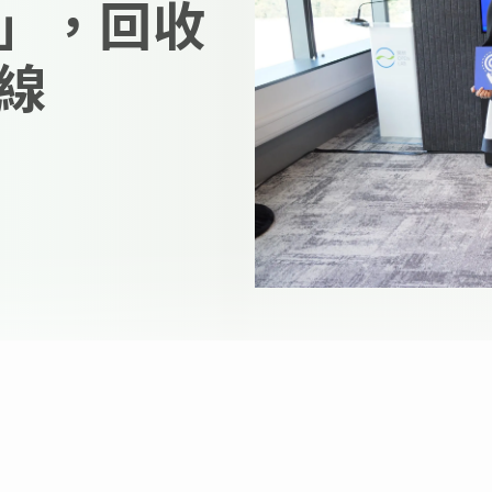
」，回收
線