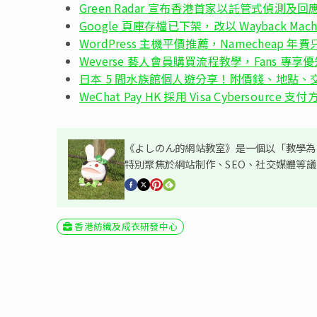
Green Radar 宣布香港首家以託管式偵測
Google 頁庫存檔已下架，改以 Wayback 
WordPress 主機平價推薦，Namecheap 年
Weverse 藝人會員購買流程教學，Fans 專享
日本 5 間水族館個人遊分享！附價錢、地點、
WeChat Pay HK 採用 Visa Cybersourc
《よしのん的網站教室》是一個以「教學為主
特別聚焦於網站制作、SEO、社交媒體等
香港紡織及成衣研發中心