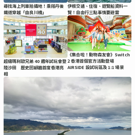
尋找海上列車拍攝地！乘搭丹後
伊根交通、住宿、遊覽船資料一
鐵道穿越「由良川橋」
覽！自由行三點事情要避雷
《集合啦！動物森友會》Switch
2 香港首個官方活動登場
超級瑪利歐兄弟 40 週年試玩會登
AIRSIDE 設試玩區及 1:1 場景
陸沙田 歷史回顧牆首度香港亮
相