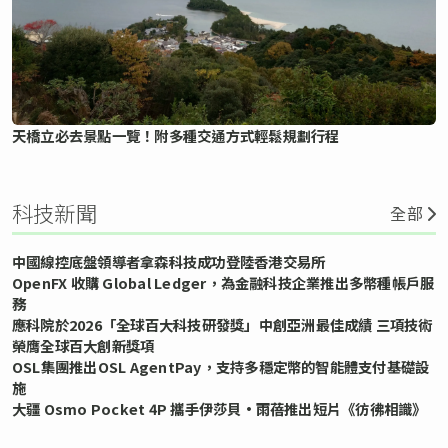
天橋立必去景點一覽！附多種交通方式輕鬆規劃行程
科技新聞
全部
中國線控底盤領導者拿森科技成功登陸香港交易所
OpenFX 收購 Global Ledger，為金融科技企業推出多幣種帳戶服
務
應科院於2026「全球百大科技研發獎」中創亞洲最佳成績 三項技術
榮膺全球百大創新獎項
OSL集團推出OSL AgentPay，支持多穩定幣的智能體支付基礎設
施
大疆 Osmo Pocket 4P 攜手伊莎貝•雨蓓推出短片《彷彿相識》