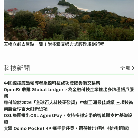
天橋立必去景點一覽！附多種交通方式輕鬆規劃行程
科技新聞
全部
中國線控底盤領導者拿森科技成功登陸香港交易所
OpenFX 收購 Global Ledger，為金融科技企業推出多幣種帳戶服
務
應科院於2026「全球百大科技研發獎」中創亞洲最佳成績 三項技術
榮膺全球百大創新獎項
OSL集團推出OSL AgentPay，支持多穩定幣的智能體支付基礎設
施
大疆 Osmo Pocket 4P 攜手伊莎貝•雨蓓推出短片《彷彿相識》