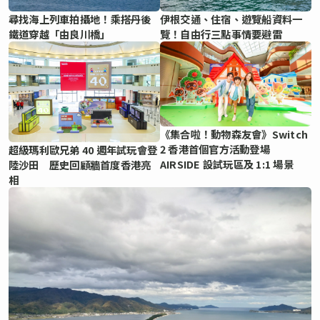
尋找海上列車拍攝地！乘搭丹後
伊根交通、住宿、遊覽船資料一
鐵道穿越「由良川橋」
覽！自由行三點事情要避雷
《集合啦！動物森友會》Switch
2 香港首個官方活動登場
超級瑪利歐兄弟 40 週年試玩會登
AIRSIDE 設試玩區及 1:1 場景
陸沙田 歷史回顧牆首度香港亮
相