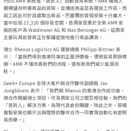
P800 AMR 系統是「貨到人」自動貨架系統。AMR 機械人
選擇儲存所需商品的貨架，並傳送商品至各選貨工作區，而
員工因此可於該處取出商品。巴塞爾的首個安裝十分龐大，
當中包括 13,320 個存貨空間。首兩家受惠於全新 AMR 安
裝的客戶為 Waldmeier AG 和 Max Bersinger AG。這兩家
主要玩具批發商正在緊鑼密鼓地進行商品調貨。
瑞士 Rhenus Logistics AG 運營總裁 Philipp Bittner 表
示：「當我們得到香港同事的正面評價後，便很容易照辦煮
碗。AMR 不僅改善我們的流程，還有助我們減少能源消
耗。」
Geek+
Europe
全球大客戶與合作夥伴副總裁 Jan
Jongbloets 表示：「我們與 Rhenus 的香港合作成功後，
將合作開展瑞士項目，可見兩家公司之間互相信賴。我們的
「貨到人」解決方案，為現代貨倉的關鍵。除此之外，原版
複製安裝也顯示出與理想的夥伴合作一同實現自動化有麼輕
易而舉。」