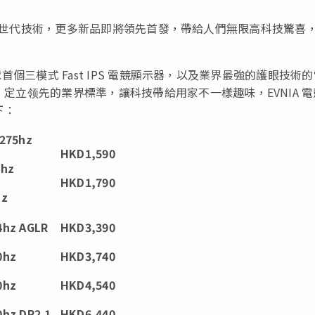
 OLED 跨世代技術，更多新品即將領先首發，帶給人們無限高科技驚喜
，全球首個三模式 Fast IPS 電競顯示器，以及業界最強的護眼技術
，定立领先的業界標準，讓科技帶給用家不一樣趣味，EVNIA 
下：
275hz
HKD1,590
hz
HKD1,790
hz
hz AGLR
HKD3,390
0hz
HKD3,740
0hz
HKD4,540
hz DP2.1
HKD6,440