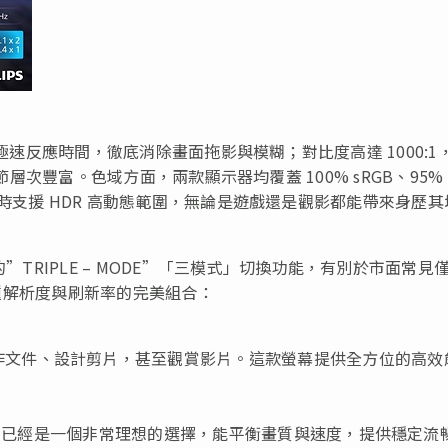
.3ms 極速反應時間，徹底消除畫面拖影與模糊；對比度高達 1000:1
黑暗場景細節層次豐富。色域方面，兩款顯示器均覆蓋 100% sRGB、95%
度極高，同時支援 HDR 高動態範圍，無論是遊戲還是觀影都能帶來身歷
”TRIPLE – MODE”「三模式」切換功能，有別於市面常見
現三種解析度與刷新率的完美組合：
作文件、設計剪片，甚至觀賞影片。這款螢幕提供全方位的高效
60Hz 已經是一個非常理想的選擇，能平衡畫質與速度，提供穩定流