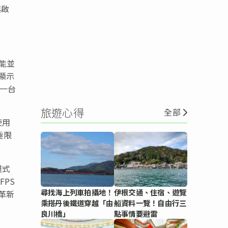
與啟
能並
顯示
，一台
旅遊心得
全部
使用
極限
模式
FPS
尋找海上列車拍攝地！
伊根交通、住宿、遊覽
革新
乘搭丹後鐵道穿越「由
船資料一覽！自由行三
良川橋」
點事情要避雷