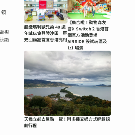
，領
《集合啦！動物森友
超級瑪利歐兄弟 40 週
會》Switch 2 香港首
的電視
年試玩會登陸沙田 歷
個官方活動登場
電競顯
史回顧牆首度香港亮相
AIRSIDE 設試玩區及
1:1 場景
天橋立必去景點一覽！附多種交通方式輕鬆規
劃行程