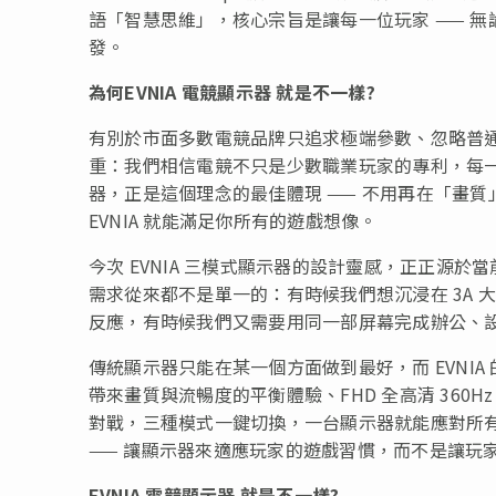
語「智慧思維」，核心宗旨是讓每一位玩家 —— 無
發。
為何
EVNIA
電競顯示器 就是不一樣?
有別於市面多數電競品牌只追求極端參數、忽略普通
重：我們相信電競不只是少數職業玩家的專利，每
器，正是這個理念的最佳體現 —— 不用再在「畫
EVNIA 就能滿足你所有的遊戲想像。
今次 EVNIA 三模式顯示器的設計靈感，正正源於
需求從來都不是單一的：有時候我們想沉浸在 3A
反應，有時候我們又需要用同一部屏幕完成辦公、
傳統顯示器只能在某一個方面做到最好，而 EVNIA 的 
帶來畫質與流暢度的平衡體驗、FHD 全高清 360Hz
對戰，三種模式一鍵切換，一台顯示器就能應對所
——
讓顯示器來適應玩家的遊戲習慣，而不是讓玩
EVNIA
電競顯示器 就是不一樣?