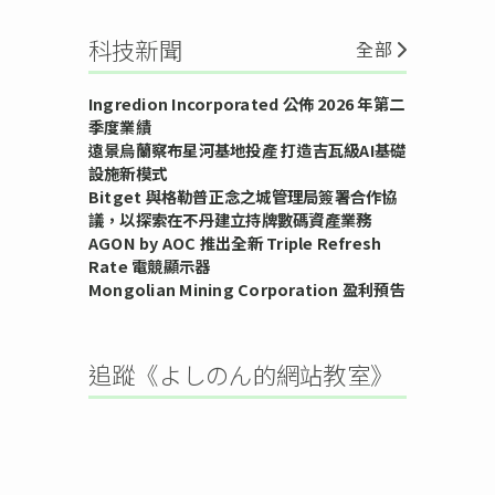
科技新聞
全部
Ingredion Incorporated 公佈 2026 年第二
季度業績
遠景烏蘭察布星河基地投產 打造吉瓦級AI基礎
設施新模式
Bitget 與格勒普正念之城管理局簽署合作協
議，以探索在不丹建立持牌數碼資產業務
AGON by AOC 推出全新 Triple Refresh
Rate 電競顯示器
Mongolian Mining Corporation 盈利預告
追蹤《よしのん的網站教室》