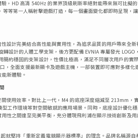
驗，HD 高清 540Hz 的業界頂級刷新率絕對能帶來無可比擬
ex 英雄》等等第一人稱射擊遊戲打造，每一個畫面變化都即時呈現，
，以前瞻性設計完美結合高性能與實用性，為追求品質的用戶帶來全新
與旋轉設計的人體工學支架，後方更配備 EVNIA 專屬發光 LOGO
 則採用簡約穩固的支架設計，性價比極高，滿足不同層次用戶的實
MI 2.1接口，全面支援最新顯卡及遊戲主機，一部裝置即可應對多樣化
效能新體驗。
空間
化空間使用效率。對比上一代，M4 的底座深度縮減至 213mm，
及緊湊型工作環境等對空間敏感的應用場景。同時，底座設計優化
實用性之間達至完美平衡，充分體現飛利浦在顯示技術創新及用
由誕生之日起就堅持「重新定義電競顯示器標準」的理念。品牌名稱源自