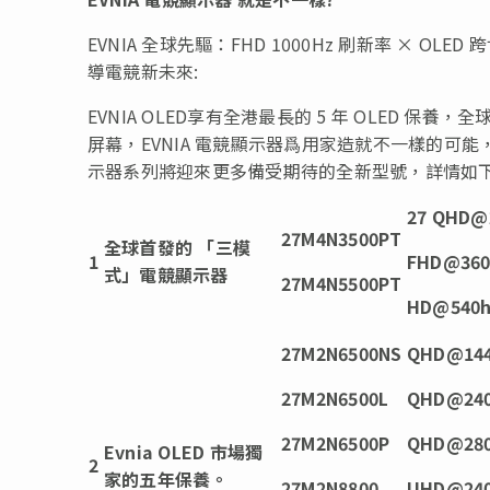
EVNIA 全球先驅：FHD 1000Hz 刷新率 ×
導電競新未來:
EVNIA OLED享有全港最長的 5 年 OLED 保養
屏幕，EVNIA 電競顯示器爲用家造就不一樣的可能
示器系列將迎來更多備受期待的全新型號，詳情如
27 QHD@
27M4N3500PT
全球首發的 「三模
1
FHD@360
式」電競顯示器
27M4N5500PT
HD@540
27M2N6500NS
QHD@144
27M2N6500L
QHD@24
27M2N6500P
QHD@28
Evnia OLED
市場獨
2
家的
五年保養
。
27M2N8800
UHD@240