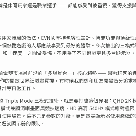
論是休閒玩家還是職業選手 —— 都能感受到被重視、獲得支援
用家體驗的做法，EVNIA 堅持包容性設計、智能功能與頂級性
一個熱愛遊戲的人都應該享受到最好的體驗。今次推出的三模式
質」和「速度」之間做妥協，不用為了不同遊戲更換多台顯示器
當前電競市場最前沿的「多場景合一」核心趨勢 —— 遊戲玩家的
 大作的開放世界細膩畫質裡，有時候我們想和朋友開黑衝分追求
設計等日常工作。
Triple Mode 三模式技術，就是要打破這個界限：QHD 2K 
 模式兼顧清晰畫面與競技速度、HD 高清 540Hz 模式應對極限 
有使用場景。這不只是參數的升級，更是電競顯示器使用邏輯的
家遷就
顯示器的限制。