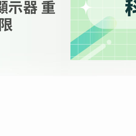
顯示器 重
限