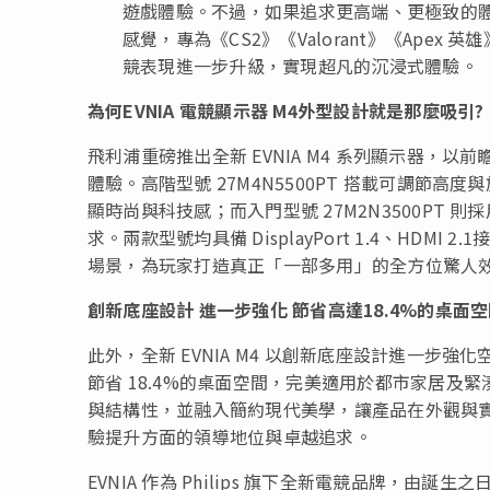
遊戲體驗。不過，
如果追求
更高端、更極致的體
感覺，專為《CS2》《Valorant》《Ap
競表現進一步升級，實現超凡的沉浸式體驗。
為何EVNIA 電競顯示器 M4外型設計就是那麼吸引?
飛利浦重磅推出全新 EVNIA M4 系列顯示器
體驗。高階型號 27M4N5500PT 搭載可調節高度
顯時尚與科技感；而入門型號 27M2N3500PT
求。兩款型號均具備 DisplayPort 1.4、HD
場景，為玩家打造真正「一部多用」的全方位驚人
創新底座設計 進一步強化 節省高達18.4%的桌面
此外，全新 EVNIA M4 以創新底座設計進一步強
節省 18.4%的桌面空間，完美適用於都市家居
與結構性，並融入簡約現代美學，讓產品在外觀與
驗提升方面的領導地位與卓越追求。
EVNIA 作為 Philips 旗下全新電競品牌，