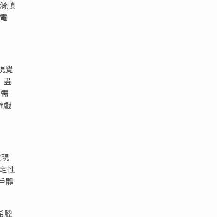
的滑順
讓電
視覺
，盡
際需
遊戲
實現
穩定性
戶體
希臘