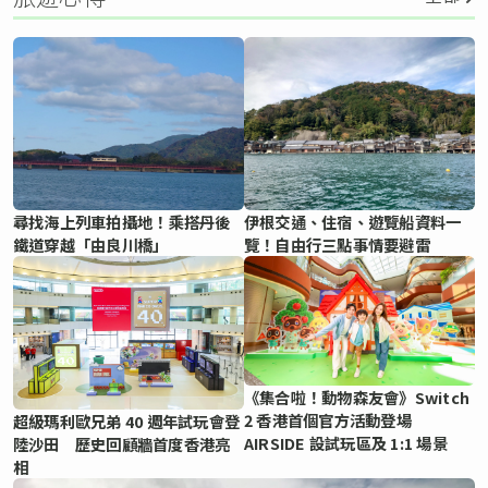
尋找海上列車拍攝地！乘搭丹後
伊根交通、住宿、遊覽船資料一
鐵道穿越「由良川橋」
覽！自由行三點事情要避雷
《集合啦！動物森友會》Switch
2 香港首個官方活動登場
超級瑪利歐兄弟 40 週年試玩會登
AIRSIDE 設試玩區及 1:1 場景
陸沙田 歷史回顧牆首度香港亮
相