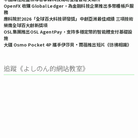
OpenFX 收購 Global Ledger，為金融科技企業推出多幣種帳戶服
務
應科院於2026「全球百大科技研發獎」中創亞洲最佳成績 三項技術
榮膺全球百大創新獎項
OSL集團推出OSL AgentPay，支持多穩定幣的智能體支付基礎設
施
大疆 Osmo Pocket 4P 攜手伊莎貝•雨蓓推出短片《彷彿相識》
追蹤《よしのん的網站教室》