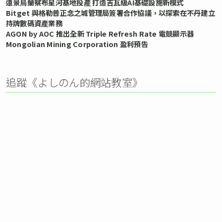
遠景烏蘭察布星河基地投產 打造吉瓦級AI基礎設施新模式
Bitget 與格勒普正念之城管理局簽署合作協議，以探索在不丹建立
持牌數碼資產業務
AGON by AOC 推出全新 Triple Refresh Rate 電競顯示器
Mongolian Mining Corporation 盈利預告
追蹤《よしのん的網站教室》