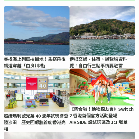
尋找海上列車拍攝地！乘搭丹後
伊根交通、住宿、遊覽船資料一
鐵道穿越「由良川橋」
覽！自由行三點事情要避雷
《集合啦！動物森友會》Switch
2 香港首個官方活動登場
超級瑪利歐兄弟 40 週年試玩會登
AIRSIDE 設試玩區及 1:1 場景
陸沙田 歷史回顧牆首度香港亮
相