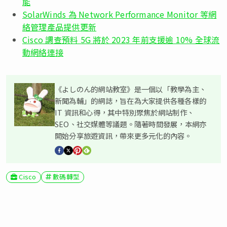
能
SolarWinds 為 Network Performance Monitor 等網
絡管理產品提供更新
Cisco 調查預料 5G 將於 2023 年前支援逾 10% 全球流
動網絡連接
《よしのん的網站教室》是一個以「教學為主、
新聞為輔」的網誌，旨在為大家提供各種各樣的
IT 資訊和心得，其中特別聚焦於網站制作、
SEO、社交媒體等議題。隨著時間發展，本網亦
開始分享旅遊資訊，帶來更多元化的內容。
Cisco
數碼轉型