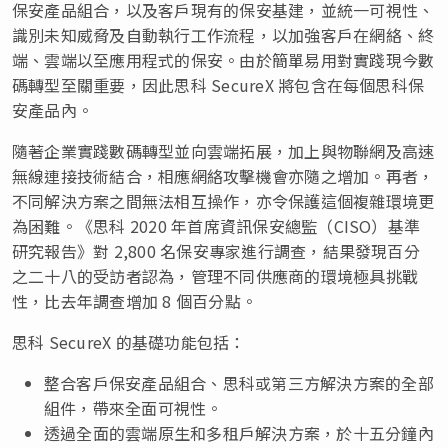
保安產品組合，以及客戶現有的保安基建，並統一可視性、
識別未知威脅及自動執行工作流程，以加強客戶在網絡、終
端、雲端以至應用程式的保安。由於簡單易用對實踐現今數
碼轉型至關重要，因此思科 SecureX 將包含在每個思科保
安產品內。
隨著企業實踐數碼轉型並向雲端拓展，加上與物聯網及高速
無線連接技術結合，相應網絡攻擊機會亦隨之增加。再者，
不同解決方案之間無法相互操作，亦令保護這個複雜環境更
為困難。《思科 2020 年首席資訊保安總監（CISO）基準
研究報告》對 2,800 名保安專家進行調查，結果發現百分
之二十八的受訪者認為，管理不同供應商的環境極具挑戰
性，比去年調查增加 8 個百分點。
思科 SecureX 的基礎功能包括：
整合客戶保安產品組合、思科或第三方解決方案的全部
組件，帶來全面可視性。
透過全面的雲端原生和多租戶解決方案，於十五分鐘內