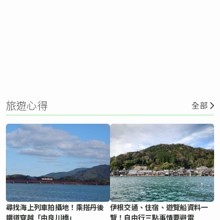
旅遊心得
全部
尋找海上列車拍攝地！乘搭丹後
伊根交通、住宿、遊覽船資料一
鐵道穿越「由良川橋」
覽！自由行三點事情要避雷