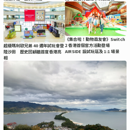
《集合啦！動物森友會》Switch
2 香港首個官方活動登場
超級瑪利歐兄弟 40 週年試玩會登
AIRSIDE 設試玩區及 1:1 場景
陸沙田 歷史回顧牆首度香港亮
相