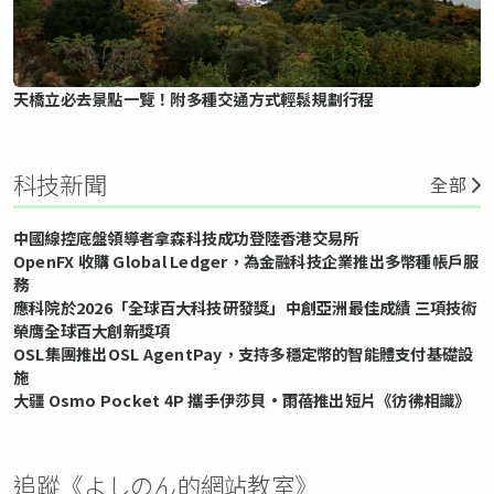
天橋立必去景點一覽！附多種交通方式輕鬆規劃行程
科技新聞
全部
中國線控底盤領導者拿森科技成功登陸香港交易所
OpenFX 收購 Global Ledger，為金融科技企業推出多幣種帳戶服
務
應科院於2026「全球百大科技研發獎」中創亞洲最佳成績 三項技術
榮膺全球百大創新獎項
OSL集團推出OSL AgentPay，支持多穩定幣的智能體支付基礎設
施
大疆 Osmo Pocket 4P 攜手伊莎貝•雨蓓推出短片《彷彿相識》
追蹤《よしのん的網站教室》