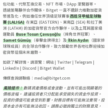
包功能、代幣互換交易、NFT 市場、DApp 瀏覽器等。
透過策略夥伴合作關係，Bitget 一直不遺餘力推動加密貨
幣普及化，例如擔任世界頂級足球賽事
西班牙甲組足球聯
賽 (LALIGA)
在東亞 (EASTERN)、東南亞 (SEA) 和拉丁美
洲 (LATAM) 的加密貨幣官方合作夥伴，以及土耳其國家級
運動員
Buse Tosun Çavuşoğlu
（摔角世界冠軍）、
Samet Gümüş
（拳擊金牌得主）及
İlkin Aydın
（國家排
球隊成員）的全球合作夥伴，致力鼓勵世界各地社群迎接加
密貨幣這個未來趨勢。
如欲了解詳情，請瀏覽：網站 | Twitter | Telegram |
LinkedIn | Discord | Bitget Wallet
傳媒查詢請聯絡：
media@bitget.com
風險提示：
數碼資產價格或會波動，並有可能出現顯著的
價格波幅。 建議投資者只分配能承受損失的資金作投資。
投資的價值可能會受到影響，財務目標有可能無法實現，投
資本金亦有可能無法收回。 請務必徵詢獨立的財務意見，