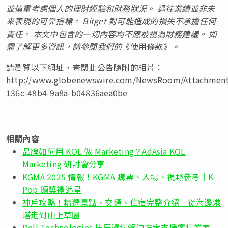
並慎重考慮個人的理財經驗和財務狀況。 過往業績並非未
來表現的可靠指標。 Bitget 對可能造成的損失不承擔任何
責任。 本文中包含的一切內容均不應被視為財務建議。 如
需了解更多資訊，請參閱我們的
《使用條款》
。
請瀏覽以下網址，查閱此公告隨附的相片：
http://www.globenewswire.com/NewsRoom/Attachmen
136c-48b4-9a8a-b04836aea0be
相關內容
品牌如何用 KOL 做 Marketing？AdAsia KOL
Marketing 研討會分享
KGMA 2025 情報！KGMA 購票、入場、視野參考｜K-
Pop 頒獎禮追星
神戶攻略！精選景點、交通、住宿完整介紹｜從海邊港
塔走到山上草園
Dell Technologies 拓展邊緣解決方案支援零售業者