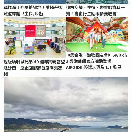
尋找海上列車拍攝地！乘搭丹後
伊根交通、住宿、遊覽船資料一
鐵道穿越「由良川橋」
覽！自由行三點事情要避雷
《集合啦！動物森友會》Switch
2 香港首個官方活動登場
超級瑪利歐兄弟 40 週年試玩會登
AIRSIDE 設試玩區及 1:1 場景
陸沙田 歷史回顧牆首度香港亮
相