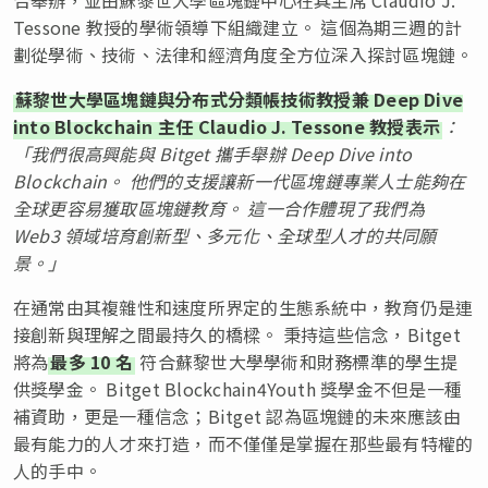
Tessone 教授的學術領導下組織建立。 這個為期三週的計
劃從學術、技術、法律和經濟角度全方位深入探討區塊鏈。
蘇黎世大學區塊鏈與分布式分類帳技術教授兼 Deep Dive
into Blockchain 主任 Claudio J. Tessone 教授表示
：
「我們很高興能與 Bitget 攜手舉辦 Deep Dive into
Blockchain。 他們的支援讓新一代區塊鏈專業人士能夠在
全球更容易獲取區塊鏈教育。 這一合作體現了我們為
Web3 領域培育創新型、多元化、全球型人才的共同願
景。」
在通常由其複雜性和速度所界定的生態系統中，教育仍是連
接創新與理解之間最持久的橋樑。 秉持這些信念，Bitget
將為
最多 10 名
符合蘇黎世大學學術和財務標準的學生提
供獎學金。 Bitget Blockchain4Youth 獎學金不但是一種
補資助，更是一種信念；Bitget 認為區塊鏈的未來應該由
最有能力的人才來打造，而不僅僅是掌握在那些最有特權的
人的手中。