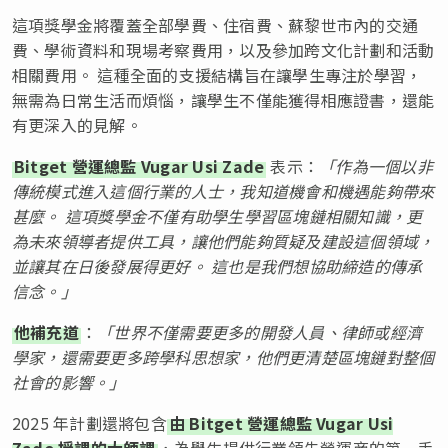
這項獎學金將覆蓋全部學費、住宿費、蘇黎世市內的交通
費、學術資料和現場考察費用，以及參加跨文化計劃和活動
相關費用。 這種全面的支援結構旨在讓學生專注於學習，
無需為日常生活而煩惱，讓學生不僅能獲得相應證書，還能
有更深入的見解。
Bitget 營運總監 Vugar Usi Zade
表示：
「作為一個以非
傳統模式進入這個行業的人士，我知道機會和機遇能夠帶來
甚麼。 這項獎學金不僅有助學生學習區塊鏈相關知識，更
為未來領導者提供工具，讓他們能夠質疑及建設這個領域，
並讓其在日後發展得更好。 這也是我們想協助締造的傳承
信念。」
他補充道
：
「世界不僅需要更多的開發人員、律師或經濟
學家，還需要更多跨學科思想家，他們更清楚區塊鏈對整個
社會的影響。」
2025 年計劃還將包含
由 Bitget 營運總監 Vugar Usi
Zade 授課的大師課
，為學生提供行業領先營運商的第一手