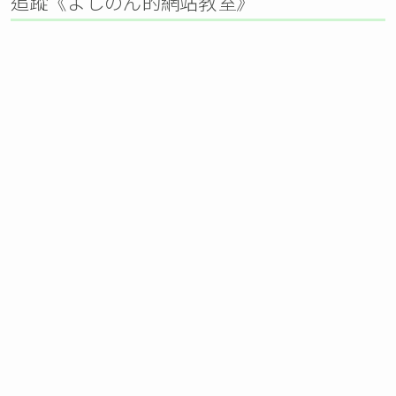
追蹤《よしのん的網站教室》