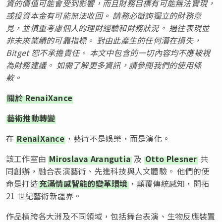
資的價值可能會受到影響，而且財務目標有可能無法實現，
或投資本金有可能無法收回。 請務必徵詢獨立的財務意
見，並慎重考慮個人的理財經驗和財務狀況。 過往表現並
非未來業績的可靠指標。 對由此產生的任何潛在損失，
Bitget 恕不承擔責任。 本文中包含的一切內容均不應被視
為財務建議。 如需了解更多資訊，請參閱我們的
使用條
款
。
關於 RenaiXance
藝術推動轉變
在
RenaiXance
，藝術不是娛樂，而是演化。
該工作室由
Miroslava Arangutia
及
Otto Plesner
共
同創辦，融合表演藝術、先進科技與人文體驗。 他們的使
命是打造
充滿情感智能的變革環境
，顛覆傳統感知，開拓
21 世紀藝術新疆界。
作品橫跨各大洲及不同領域，包括舞台表演、生物反應裝置