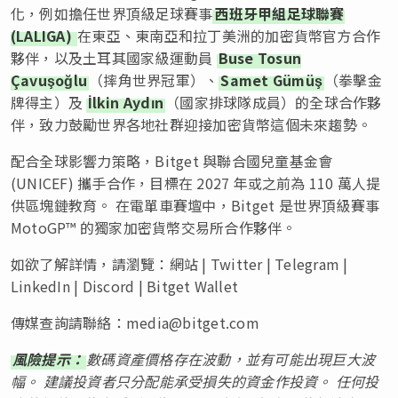
化，例如擔任世界頂級足球賽事
西班牙甲組足球聯賽
(LALIGA)
在東亞、東南亞和拉丁美洲的加密貨幣官方合作
夥伴，以及土耳其國家級運動員
Buse Tosun
Çavuşoğlu
（摔角世界冠軍）、
Samet Gümüş
（拳擊金
牌得主）及
İlkin Aydın
（國家排球隊成員）的全球合作夥
伴，致力鼓勵世界各地社群迎接加密貨幣這個未來趨勢。
配合全球影響力策略，Bitget 與聯合國兒童基金會
(UNICEF) 攜手合作，目標在 2027 年或之前為 110 萬人提
供區塊鏈教育。 在電單車賽壇中，Bitget 是世界頂級賽事
MotoGP™ 的獨家加密貨幣交易所合作夥伴。
如欲了解詳情，請瀏覽：網站 | Twitter | Telegram |
LinkedIn | Discord | Bitget Wallet
傳媒查詢請聯絡：
media@bitget.com
風險提示：
數碼資產價格存在波動，並有可能出現巨大波
幅。 建議投資者只分配能承受損失的資金作投資。 任何投