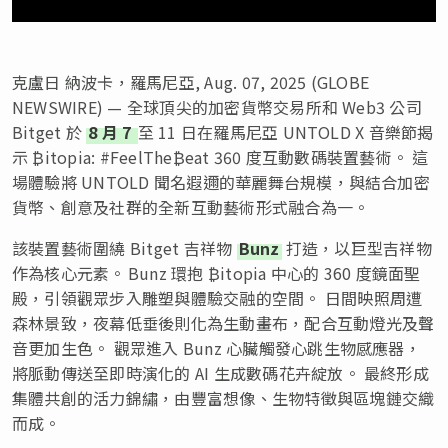
克盧日 納波卡，羅馬尼亞, Aug. 07, 2025 (GLOBE
NEWSWIRE) — 全球頂尖的加密貨幣交易所和 Web3 公司
Bitget 於
8 月 7
至 11 日在羅馬尼亞 UNTOLD X 音樂節揭
示 ₿itopia: #FeelThe₿eat 360 度互動數碼裝置藝術。 這
場體驗將 UNTOLD 聞名遐邇的華麗舞台規模，與結合加密
貨幣、創意及社群的全新互動藝術形式融合為一。
該裝置藝術圍繞 Bitget 吉祥物
Bunz
打造，以巨型吉祥物
作為核心元素。 Bunz 環抱 ₿itopia 中心的 360 度鏡面聖
殿，引領觀眾步入雕塑與體驗交融的空間。 日間映照周遭
森林景致，夜幕低垂後則化為生動畫布，配合互動燈光及聲
音更加生色。 觀眾進入 Bunz 心臟觸發心跳生物感應器，
將脈動傳送至即時演化的 AI 生成數碼花卉綻放。 最終形成
集體共創的活力錦繡，由豐富想像、生物特徵與區塊鏈交織
而成。