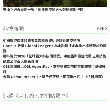
天橋立必去景點一覽！附多種交通方式輕鬆規劃行程
科技新聞
全部
中國線控底盤領導者拿森科技成功登陸香港交易所
OpenFX 收購 Global Ledger，為金融科技企業推出多幣種帳戶服
務
應科院於2026「全球百大科技研發獎」中創亞洲最佳成績 三項技術
榮膺全球百大創新獎項
OSL集團推出OSL AgentPay，支持多穩定幣的智能體支付基礎設
施
大疆 Osmo Pocket 4P 攜手伊莎貝•雨蓓推出短片《彷彿相識》
追蹤《よしのん的網站教室》