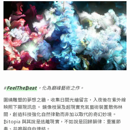
#
FeelThe₿eat
，化為巔峰藝術之作。
圍繞雕塑的夢想之牆，收集日間光繪留言，入夜後在紫外線
映照下顯現訊息。 鏡像枝葉及超現實充氣藝術裝置散佈林
間，創造科技強化自然律動而非加以取代的奇幻妙境。
₿itopia 與其說是逃離現實，不如說是回歸韻律：重獲節
奏、共鳴與自由連結。