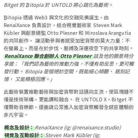
Bitget 的 ₿itopia 於 UNTOLD 將心跳化為藝術。
₿itopia 透過 Web3 與文化的交融完美誕生，由
RenaiXance 負責設計，結合視覺藝術家 Steven Mark
Kübler 與創意總監 Otto Plesner 和 Miroslava Arangutia
的共同創作， 讓活動參與者感受加密貨幣的莫大力量：不
在螢幕上，而是在於步伐、脈搏及深邃夜空下的共享時刻。
RenaiXance 聯合創辦人 Otto Plesner
談及他的願景時分
享道：「我們認為藝術的推動力強，不僅有助反思，更可觸
發行動。 Bitopia 是個絕妙空間，既能細心傾聽、 銘刻記
憶， 又能積極回應。」
此藝術裝置推動藝術與加密貨幣對話邁向主流，使區塊鏈不
僅是技術架構，更能調和融合。 在 UNTOLD X，Bitget 不
僅贊助音樂節，還邀請公眾進入加密貨幣觸發全感官體驗的
非凡宇宙。
概念及設計：
RenaiXance (ig: @renaixance.studio)
視覺及互動設計：
Steven Mark Kübler (ig: