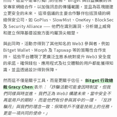
安專家網絡合作，以加強訊息的傳播範圍，並且為區塊鏈建
立更安全的未來。 這項倡議的主要合作夥伴包括頂級的網
絡保安公司，如 GoPlus、SlowMist、OneKey、BlockSec
及 Security Alliance —— 他們在識別漏洞、分析鏈上威脅
和建立保障基礎設施方面均屬頂尖翹楚。
與此同時，活動亦得到了其他知名的 Web3 參與者，例如
Bitget Wallet、Morph 及 Tapswap 等的策略性合作支
持。 這些平台體現了更廣泛生態系統對提升 Web3 安全度
的承諾，確保錢包、應用程式及社交體驗的用戶都能獲得知
識，並且透過設計得到保障。
然而這不僅是關乎工具，而是更關乎信任。
Bitget 行政總
裁 Gracy Chen
表示
：「詐騙活動可能會因時制宜，但我
們同樣與時並進。 我們正為 Web3 構建未來，當中安全不
再是用戶的期盼， 而是他們有份參與其中的一環。 『反詐
騙月』與我們的理念一致：保障用戶不僅是技術上的任務，
更是一項共同的使命。」