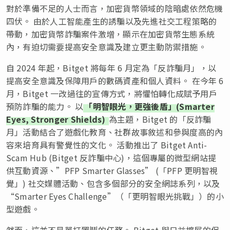
對於準備不足的人士而言，加密貨幣領域的陰暗處依然危機
四伏。 由於人工智能產生的誘騙以及先進社交工程策略的
帶動，加密貨幣詐騙案件激增，顯示在加密貨幣生態系統
內，有迫切需要提高安全意識及建立更主動防禦措施。
自 2024 年起，Bitget 將每年 6 月定為「反詐騙月」，以
提高安全意識及保障用戶的數碼資產和個人資料。 在今年 6
月，Bitget 一改過往的宣傳方式，將懼怕轉化成賦予用戶
預防詐騙的能力。 以
「明智眼光，更強後盾」(Smarter
Eyes, Stronger Shields)
為主題，Bitget 的「反詐騙
月」活動結合了遊戲化教育、社群故事敘述和參與度高的內
容來培育具有警覺性的文化。 活動推出了 Bitget Anti-
Scam Hub (Bitget 反詐騙中心)，這個專屬的微型網站提
供互動資源、”PFP Smarter Glasses” (「PFP 更明智視
覺」) 社交媒體活動、包含多個部分的安全網誌系列，以及
“Smarter Eyes Challenge”（「更明智眼光挑戰」）的小
型遊戲。
然而，這並不是單打獨鬥的任務。 Bitget 與日益擴展的保