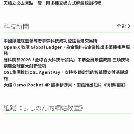
天橋立必去景點一覽！附多種交通方式輕鬆規劃行程
科技新聞
全部
中國線控底盤領導者拿森科技成功登陸香港交易所
OpenFX 收購 Global Ledger，為金融科技企業推出多幣種帳戶服
務
應科院於2026「全球百大科技研發獎」中創亞洲最佳成績 三項技術
榮膺全球百大創新獎項
OSL集團推出OSL AgentPay，支持多穩定幣的智能體支付基礎設
施
大疆 Osmo Pocket 4P 攜手伊莎貝•雨蓓推出短片《彷彿相識》
追蹤《よしのん的網站教室》