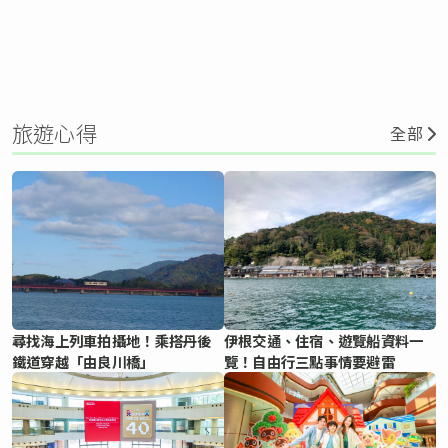
旅遊心得
全部
尋找海上列車拍攝地！乘搭丹後
伊根交通、住宿、遊覽船資料一
鐵道穿越「由良川橋」
覽！自由行三點事情要避雷