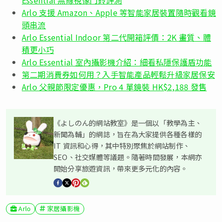
Arlo 支援 Amazon、Apple 等智能家居裝置隨時觀看鏡
頭串流
Arlo Essential Indoor 第二代開箱評價：2K 畫質、體
積更小巧
Arlo Essential 室內攝影機介紹：細看私隱保護盾功能
第二期消費券如何用？入手智能產品輕鬆升級家居保安
Arlo 父親節限定優惠，Pro 4 單鏡裝 HK$2,188 發售
《よしのん的網站教室》是一個以「教學為主、
新聞為輔」的網誌，旨在為大家提供各種各樣的
IT 資訊和心得，其中特別聚焦於網站制作、
SEO、社交媒體等議題。隨著時間發展，本網亦
開始分享旅遊資訊，帶來更多元化的內容。
Arlo
家居攝影機