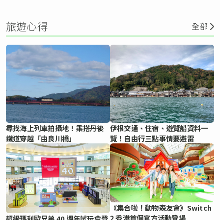
旅遊心得
全部
尋找海上列車拍攝地！乘搭丹後
伊根交通、住宿、遊覽船資料一
鐵道穿越「由良川橋」
覽！自由行三點事情要避雷
《集合啦！動物森友會》Switch
2 香港首個官方活動登場
超級瑪利歐兄弟 40 週年試玩會登