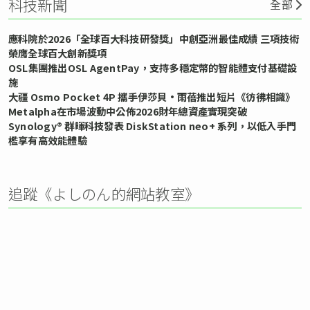
科技新聞
全部
應科院於2026「全球百大科技研發獎」中創亞洲最佳成績 三項技術
榮膺全球百大創新獎項
OSL集團推出OSL AgentPay，支持多穩定幣的智能體支付基礎設
施
大疆 Osmo Pocket 4P 攜手伊莎貝•雨蓓推出短片《彷彿相識》
Metalpha在市場波動中公佈2026財年總資產實現突破
Synology® 群暉科技發表 DiskStation neo+ 系列，以低入手門
檻享有高效能體驗
追蹤《よしのん的網站教室》