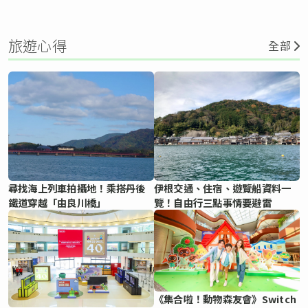
旅遊心得
全部
尋找海上列車拍攝地！乘搭丹後
伊根交通、住宿、遊覽船資料一
鐵道穿越「由良川橋」
覽！自由行三點事情要避雷
《集合啦！動物森友會》Switch