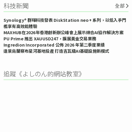
科技新聞
全部
Synology® 群暉科技發表 DiskStation neo+ 系列，以低入手門
檻享有高效能體驗
MAXHUB在2026年香港創新辦公峰會上展示綜合AI協作解決方案
PU Prime 推出 XAUUSD247，擴展黃金交易業務
Ingredion Incorporated 公佈 2026 年第二季度業績
遠景烏蘭察布星河基地投產 打造吉瓦級AI基礎設施新模式
追蹤《よしのん的網站教室》