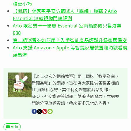
積更小巧
【開箱】保家宅平安防範賊人「踩線」爆竊？Arlo
Essential 無線視像門鈴評測
Arlo 限定雙十一優惠 Essential 室内攝影機只售港幣
888
第二期消費券如何用？入手智能產品輕鬆升級家居保安
Arlo 支援 Amazon、Apple 等智能家居裝置隨時觀看鏡
頭串流
《よしのん的網站教室》是一個以「教學為主、
新聞為輔」的網誌，旨在為大家提供各種各樣的
IT 資訊和心得，其中特別聚焦於網站制作、
SEO、社交媒體等議題。隨著時間發展，本網亦
開始分享旅遊資訊，帶來更多元化的內容。
Arlo