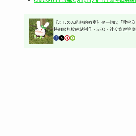
CheckPoint 收購 Cymplify 推出全新物聯
《よしのん的網站教室》是一個以「教學為主
特別聚焦於網站制作、SEO、社交媒體等