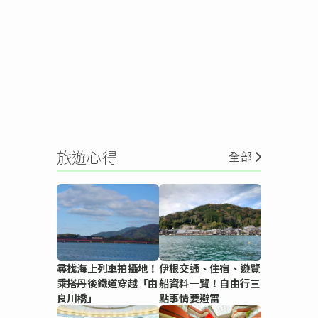
旅遊心得
全部
尋找海上列車拍攝地！
伊根交通、住宿、遊覽
乘搭丹後鐵道穿越「由
船資料一覽！自由行三
良川橋」
點事情要避雷