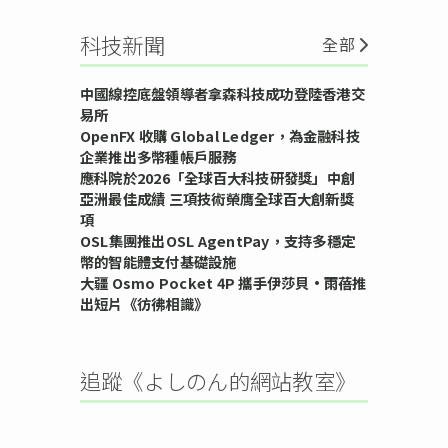
科技新聞
全部
中國線控底盤領導者拿森科技成功登陸香港交
易所
OpenFX 收購 Global Ledger，為金融科技
企業推出多幣種帳戶服務
應科院於2026「全球百大科技研發獎」中創
亞洲最佳成績 三項技術榮膺全球百大創新獎
項
OSL集團推出OSL AgentPay，支持多穩定
幣的智能體支付基礎設施
大疆 Osmo Pocket 4P 攜手伊莎貝•雨蓓推
出短片《彷彿相識》
追蹤《よしのん的網站教室》