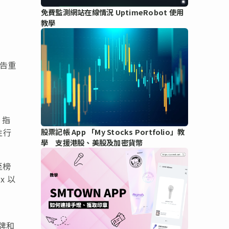
免費監測網站在線情況 UptimeRobot 使用
教學
報告重
。指
性行
股票記帳 App 「My Stocks Portfolio」教
學 支援港股、美股及加密貨幣
至榜
x 以
牌和