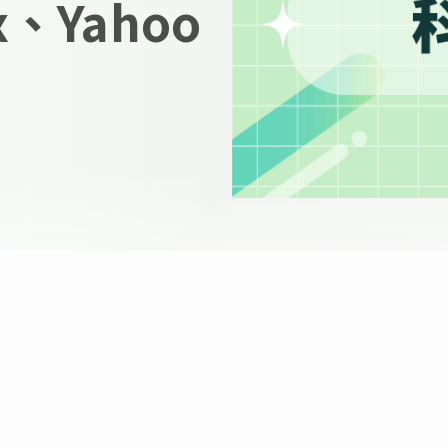
x、Yahoo