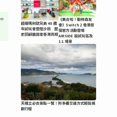
其中
《集合啦！動物森友
超級瑪利歐兄弟 40 週
會》Switch 2 香港首
年試玩會登陸沙田 歷
個官方活動登場
史回顧牆首度香港亮相
AIRSIDE 設試玩區及
1:1 場景
天橋立必去景點一覽！附多種交通方式輕鬆規
劃行程