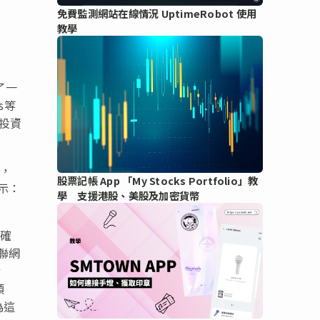
免費監測網站在線情況 UptimeRobot 使用
教學
了一
es等
投資
架，
股票記帳 App 「My Stocks Portfolio」教
表示：
學 支援港股、美股及加密貨幣
盪確
聯網
w
類
為這