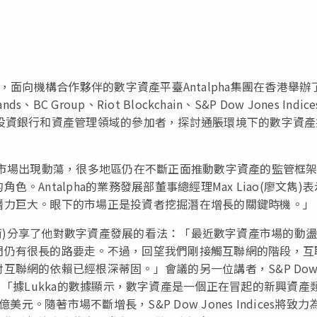
23日，面向機構合作夥伴的數字資產平臺Antalpha集團在香港舉辦
 Group、Riot Blockchain、S&P Dow Jones Indic
投資銀行和資產管理領域的參加者，探討通脹環境下的數字資產
期市場出現動蕩，很多地區仍在不斷正面推動數字資產的監管框
Antalpha的業務發展部董事總經理Max Liao(廖文雋)
潛力巨大。眼下的市場正是投資者挖掘潛在增長的關鍵時機。」
n(陳力衡)分享了他對數字資產發展的看法：「最近數字資產市場的動
們仍有很長的路要走。不過，回望我們剛接觸互聯網的階段，互
互聯網的依賴已經根深蒂固。」會議的另一位講者，S&P Do
owitz表示：「據Lukka的數據顯示，數字資產是一個正在冒起的新興資產
元。隨著市場不斷增長，S&P Dow Jones Indices將致力