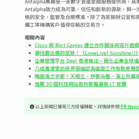
Antalpha集團是一家數字資產金融服務提供商
Antalpha致力成為可靠、信任和創新的源泉，
格的安全、監管及合規標准。除了為家族辦公室和高淨
礦工等機構客戶值得信賴的交易方。
相關內容
Cisco 與 Riot Games 建立合作關係將提升
尋找露比醬的足跡！《LoveLive! Sunshine!
企業管理平台 Deel 香港推出，簡化企業全球
八成香港受訪商界領袖認為遙距工作有助業務
暢遊海之京都！天橋立、伊根舟屋、海上列車
推薦 30 個科技網站助你掌握最新 IT 新聞
以上新聞已獲第三方授權轉載。詳情請參閱
PR News