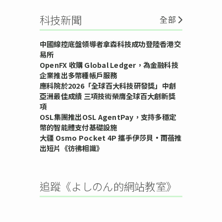
科技新聞
全部
中國線控底盤領導者拿森科技成功登陸香港交
易所
OpenFX 收購 Global Ledger，為金融科技
企業推出多幣種帳戶服務
應科院於2026「全球百大科技研發獎」中創
亞洲最佳成績 三項技術榮膺全球百大創新獎
項
OSL集團推出OSL AgentPay，支持多穩定
幣的智能體支付基礎設施
大疆 Osmo Pocket 4P 攜手伊莎貝•雨蓓推
出短片《彷彿相識》
追蹤《よしのん的網站教室》