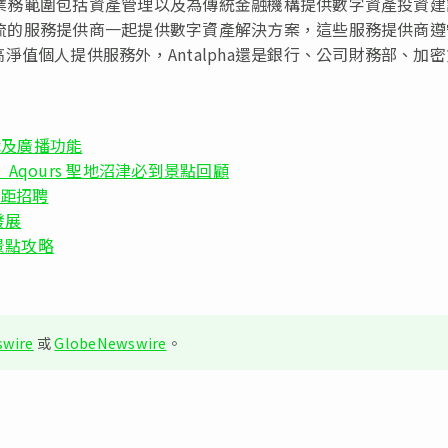
，其業務範圍包括資產管理以及為傳統金融機構提供數字資產投資
與一流的服務提供商一起提供數字資產解決方案，這些服務提供商
值個人提供服務外，Antalpha還是銀行、公司財務部、加
遊戲及廣播功能
!》 Aqours 聖地沼津必到景點回顧
遙距招聘
發展
景點攻略
wire
或
GlobeNewswire
。