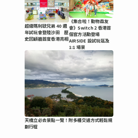
《集合啦！動物森友
超級瑪利歐兄弟 40 週
會》Switch 2 香港首
年試玩會登陸沙田 歷
個官方活動登場
史回顧牆首度香港亮相
AIRSIDE 設試玩區及
1:1 場景
天橋立必去景點一覽！附多種交通方式輕鬆規
劃行程