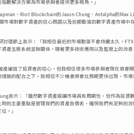
的指數解決方案為市場參與者提供更多視角。」
apman、Riot Blockchain的Jason Chung、Antalpha的Max L
步討論了有關市場對數字資產的信心問題以及近期動蕩的數字資產市場中
h Du在研討環節上表示：「我相信最近的市場動蕩不會持續太久。FT
字資產生態系統並無關係。隨著更多技術應用以及監管上的改善
：「FTX的破產摧毀了投資者的信心。但我相信很多市場參與者現在將會
勵措施的配合之下，我相信不少機會將會比預期更快出現，市場
son Chung表示：「雖然數字資產掘礦市場具有周期性，但作為投資
此時的主要重點是管理我們的資產負債表，確保我們有足夠的流
定位。」