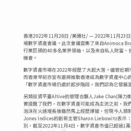
香港
2022年11月28日
/美通社/ — 2022年11月
場數字資產會議。此次會議雲集了來自Animoca Brands、BC
行業巨頭的40多名業界領袖，以及來自私人財富、
機會。
數字資產市場在2022年經歷了大起大落。儘管近
而香港早前亦宣布要將推動香港成為數字資產中心的角色。
「數字資產市場仍處於起步階段，我們認為它發展
另類投資平臺Altive的管理合夥人Jake Cha
實提醒了我們，在數字資產可能成為主流之前，我
泡沫在火速增長後雖然馬上經歷爆破，但現今人類對
Jones Indices的創新主管Sharon Lieb
別，截至2022年11月4日，數字資產市值已超過1萬億美