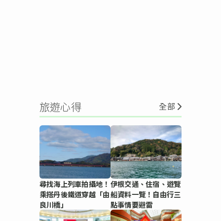
旅遊心得
全部
尋找海上列車拍攝地！
伊根交通、住宿、遊覽
乘搭丹後鐵道穿越「由
船資料一覽！自由行三
良川橋」
點事情要避雷