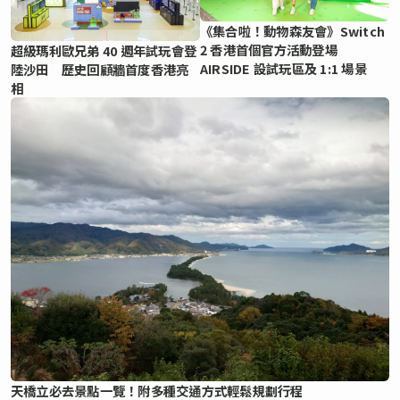
《集合啦！動物森友會》Switch
2 香港首個官方活動登場
超級瑪利歐兄弟 40 週年試玩會登
AIRSIDE 設試玩區及 1:1 場景
陸沙田 歷史回顧牆首度香港亮
相
天橋立必去景點一覽！附多種交通方式輕鬆規劃行程