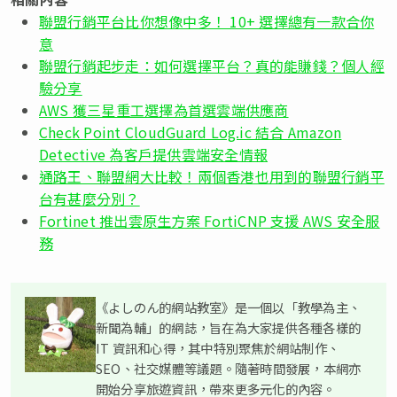
聯盟行銷平台比你想像中多！ 10+ 選擇總有一款合你
意
聯盟行銷起步走：如何選擇平台？真的能賺錢？個人經
驗分享
AWS 獲三星重工選擇為首選雲端供應商
Check Point CloudGuard Log.ic 結合 Amazon
Detective 為客戶提供雲端安全情報
通路王、聯盟網大比較！兩個香港也用到的聯盟行銷平
台有甚麼分別？
Fortinet 推出雲原生方案 FortiCNP 支援 AWS 安全服
務
《よしのん的網站教室》是一個以「教學為主、
新聞為輔」的網誌，旨在為大家提供各種各樣的
IT 資訊和心得，其中特別聚焦於網站制作、
SEO、社交媒體等議題。隨著時間發展，本網亦
開始分享旅遊資訊，帶來更多元化的內容。