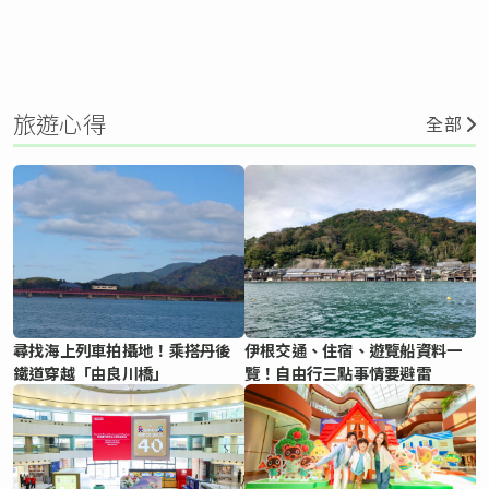
旅遊心得
全部
尋找海上列車拍攝地！乘搭丹後
伊根交通、住宿、遊覽船資料一
鐵道穿越「由良川橋」
覽！自由行三點事情要避雷