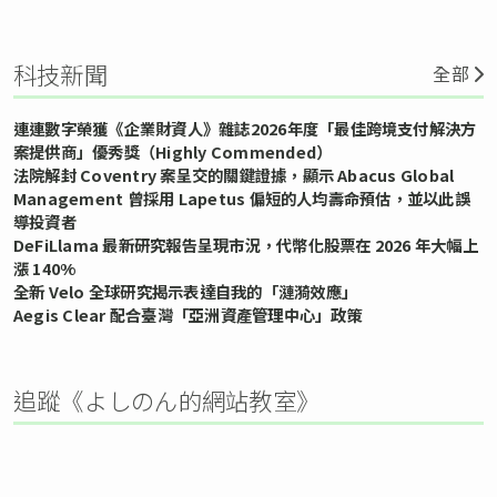
科技新聞
全部
連連數字榮獲《企業財資人》雜誌2026年度「最佳跨境支付解決方
案提供商」優秀獎（Highly Commended）
法院解封 Coventry 案呈交的關鍵證據，顯示 Abacus Global
Management 曾採用 Lapetus 偏短的人均壽命預估，並以此誤
導投資者
DeFiLlama 最新研究報告呈現市況，代幣化股票在 2026 年大幅上
漲 140%
全新 Velo 全球研究揭示表達自我的「漣漪效應」
Aegis Clear 配合臺灣「亞洲資產管理中心」政策
追蹤《よしのん的網站教室》