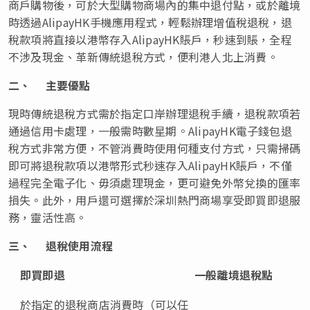
商戶購物後，可於大型購物商場內的集中退付點，或於離境
時透過AlipayHK手機應用程式，輕鬆辦理增值稅退稅，退
稅款項將直接以港幣存入AlipayHK賬戶，秒速到賬，全程
不涉及現金、革新傳統退稅方式，便利港人北上消費。
二、
主要優點
現時傳統退稅方式需於指定口岸辦理退稅手續，退稅款項若
通過信用卡處理，一般需時數星期。AlipayHK電子錢包退
稅方式非常方便，不管消費時使用何種支付方式，只需掃碼
即可將退稅款項以港幣形式秒速存入AlipayHK賬戶，不僅
過程完全電子化、毋須處理現金，更可避免外幣兌換的匯率
損失。此外，用戶還可選擇於深圳熱門商場享受即買即退服
務，靈活性高。
三、
退稅使用流程
即買即退
一般離境退稅點
於指定的退稅商店消費時（可以任