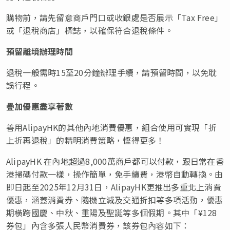
購物前，請先留意商戶門口或收銀處是否展示「Tax Free」
或「退稅商店」標誌，以確保符合退稅條件。
預留離境辦理時間
退稅一般需時15至20分鐘辦理手續，請預留時間，以免耽
誤行程。
疊加優惠盡享著數
善用AlipayHK的其他內地消費優惠，組合使用可實現「折
上折再退稅」的精明消費策略，慳得更多！
AlipayHK 在內地超過8,000萬商戶都可以付款，跟日常在香
港掃碼付款一樣，操作簡單，免手續費，港幣自動轉換。由
即日起至2025年12月31日，AlipayHK更推出多重北上消費
優惠，涵蓋消費券、隨機立減及交通折扣等多項活動，優惠
期橫跨國慶、中秋、重陽及聖誕等多個假期。其中「¥128
券包」內含多張人民幣消費券，該券包內容如下：