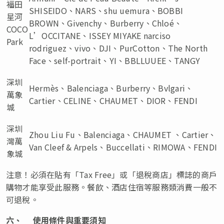
福田
SHISEIDO、NARS、shu uemura、BOBBI
星河
BROWN、Givenchy、Burberry、Chloé、
COCO
L’OCCITANE、ISSEY MIYAKE narciso
Park
rodriguez、vivo、DJI、PurCotton、The North
Face、self-portrait、YI、BBLLUUEE、TANGY
深圳
Hermès、Balenciaga、Burberry、Bvlgari、
萬象
Cartier、CELINE、CHAUMET、DIOR、FENDI
城
深圳
Zhou Liu Fu、Balenciaga、CHAUMET 、Cartier、
灣萬
Van Cleef & Arpels、Buccellati、RIMOWA、FENDI
象城
注意！必須在貼有「Tax Free」或「退稅商店」標誌的商戶
購物才能享受此服務。餐飲、酒店住宿等服務類消費一般不
可退稅。
六、
使用條件與重要須知