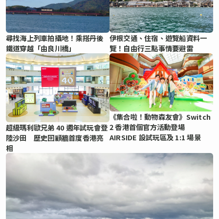
尋找海上列車拍攝地！乘搭丹後
伊根交通、住宿、遊覽船資料一
鐵道穿越「由良川橋」
覽！自由行三點事情要避雷
《集合啦！動物森友會》Switch
2 香港首個官方活動登場
超級瑪利歐兄弟 40 週年試玩會登
AIRSIDE 設試玩區及 1:1 場景
陸沙田 歷史回顧牆首度香港亮
相