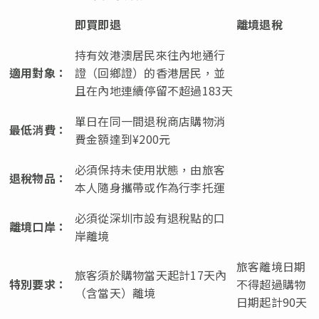
即買即退
離境退稅
持有效港澳居民來往內地通行
適用對象：
證（回鄉證）的香港居民，並
且在內地連續停留不超過183天
單日在同一間退稅商店購物消
最低消費：
費金額達到¥200元
必須保持未使用狀態，由旅客
退稅物品：
本人隨身攜帶或作為行李托運
必須從深圳市設有退稅點的口
離境口岸：
岸離境
旅客離境日期
旅客須於購物當天起計17天內
特別要求：
不得超過購物
（含當天）離境
日期起計90天