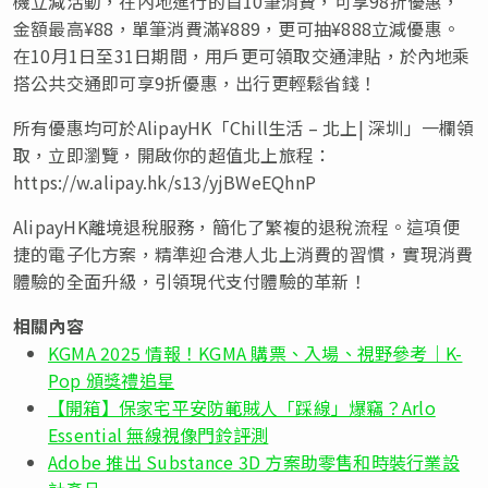
機立減活動，在內地進行的首10筆消費，可享98折優惠，
金額最高¥88，單筆消費滿¥889，更可抽¥888立減優惠。
在10月1日至31日期間，用戶更可領取交通津貼，於內地乘
搭公共交通即可享9折優惠，出行更輕鬆省錢！
所有優惠均可於AlipayHK「Chill生活 – 北上| 深圳」一欄領
取，立即瀏覽，開啟你的超值北上旅程：
https://w.alipay.hk/s13/yjBWeEQhnP
AlipayHK離境退稅服務，簡化了繁複的退稅流程。這項便
捷的電子化方案，精準迎合港人北上消費的習慣，實現消費
體驗的全面升級，引領現代支付體驗的革新！
相關內容
KGMA 2025 情報！KGMA 購票、入場、視野參考｜K-
Pop 頒獎禮追星
【開箱】保家宅平安防範賊人「踩線」爆竊？Arlo
Essential 無線視像門鈴評測
Adobe 推出 Substance 3D 方案助零售和時裝行業設