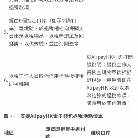
退稅款項
經由6個指定口岸（如深圳灣口
岸）離境時，於退稅櫃枱向海關人
5.
員出示退稅物品、退稅申請單及回
鄉證，以供查驗，並由海關蓋章
於AlipayHK程式打開
退稅碼；退稅工作人
員檢查購物單後掃描
退稅工作人員取消信用卡預授權後
6.
退稅碼，用戶隨即在
即可離開
AlipayHK 收到以港
幣結算的退稅款項，
隨時用於其他消費！
四、
支援
AlipayHK
電子錢包退稅地點清單
即買即退集中退付
地區
離境口岸
點