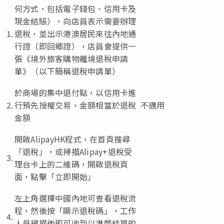
何方式，包括電子錢包、信用卡及
現金結賬），向店員表示需要辦理
1.
退稅，並出示港澳居民來往內地通
行證（即回鄉證），店員會提供一
張《境外旅客購物離境退稅申請
單》（以下簡稱退稅申請單）
於商場的集中退付點，以信用卡進
2.
行預先授權交易，金額相當於退稅
不適用
金額
開啟AlipayHK程式，在首頁搜尋
「退稅」，或掃描Alipay+退稅受
3.
理台卡上的二維碼，開啟退稅頁
面，點擊「立即開始」
左上角選擇中國內地可查看退稅流
程，然後按「顯示退稅碼」，工作
4.
人員掃描後即可收到以港幣結算的