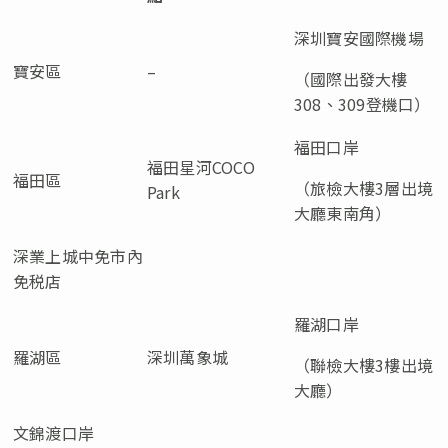
深圳寶安國際機場
寶安區
–
（國際出發大樓
308、309登機口）
福田口岸
福田星河COCO
福田區
（旅檢大樓3層出境
Park
大廳東南角）
深業上城中免市內
免税店
羅湖口岸
羅湖區
深圳萬象城
（聯檢大樓3樓出境
大廳）
文錦渡口岸