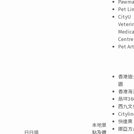
Pawma
Pet Li
CityU
Veteri
Medica
Centre
Pet Ar
香港迪
園
香港海
昂坪
36
西九文
Citylin
快達票
本地景
挪亞方
日日領
點及體