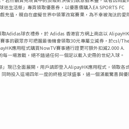
球迷生活祭」專頁領取優惠券，以優惠價購入EA SPORTS FC
手機遊戲充值，親自在虛擬世界中領軍改寫賽果，為不幸被淘汰的愛
as球衣禮券，於 Adidas 香港官方網上商店以 AlipayHK
賽事的觀眾亦可把握最後機會領取30元專屬立減券，於csl/Th
lipayHK應用程式購買NowTV賽事通行證更可額外扣減2.000 A.
決賽的每一場激戰，絕不錯過任何一個足以載入史冊的世紀入球。
活祭」現已全面展開，用戶請即登入AlipayHK應用程式，領取各
，同時投入這場四年一度的終極足球盛事，過一個滿載驚喜與優