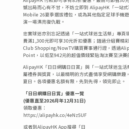
憾出局而心有不甘，不妨立即到 AlipayHK「一站式
Mobile 26夏季選拔禮包，或為其他指定足球
演一場漂亮復仇戰。
忠實球迷亦別忘記透過「一站式球迷生活祭」專頁領取Adid
費滿1,300元即可享30元折扣優惠；錯過分組賽精彩
Club Shopping/NowTV購買賽事通行證，透過A
Point，以低至942元的超值價錢緊貼淘汰賽至
AlipayHK「日日網購日日賞」與「一站式球迷生
屬禮券與獎賞，以最精明的方式盡情享受網購樂趣
夏日。各項優惠名額有限，先到先得，領完即止。
「日日網購日日賞」優惠一覽
(
優惠直至
2026
月年
12
月
31
日
)
領取優惠：
https://alipayhk.co/4eNz5UF
或者到AlipayHK App搜尋「日