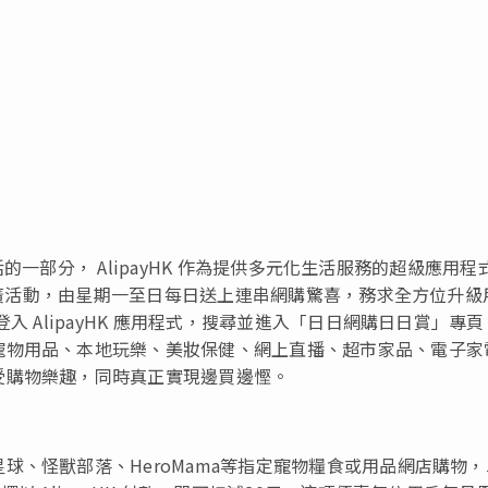
活的一部分， AlipayHK 作為提供多元化生活服務的超級應用程
」推廣活動，由星期一至日每日送上連串網購驚喜，務求全方位升級
入 AlipayHK 應用程式，搜尋並進入「日日網購日日賞」專
寵物用品、本地玩樂、美妝保健、網上直播、超市家品、電子家
受購物樂趣，同時真正實現邊買邊慳。
球、怪獸部落、HeroMama等指定寵物糧食或用品網店購物，