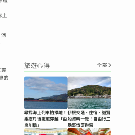
隊上
 消
e
旅遊心得
全部
式專
惠的
尋找海上列車拍攝地！
伊根交通、住宿、遊覽
乘搭丹後鐵道穿越「由
船資料一覽！自由行三
良川橋」
點事情要避雷