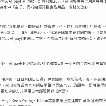
以 AlipayHK 付款，即可扣減20元。這項優惠每位用戶每月
」為家中「主子」們補給優質糧食及用品，省錢又放心。
在指定本地景點、體驗商戶或購票平台，包括香港迪士尼樂園、
費599元或以上，即可減免30元，無論是購買主題樂園門票、欣賞
 AlipayHK 網上付款，同樣每位用戶每月限領兩次，領券
，AlipayHK 更精心設計了橫跨星期一至五的主題式消費獎
，用戶於「日日網購日日賞」專頁點擊「參加任務」後，在到期
LO、adidas等品牌官方網店單筆消費滿799元的顧客，即可獲得
oint，以更划算的方式滿足日常護理與穿搭所需。
I Keep Young、K Icon等指定網上直播商戶單筆消費滿3