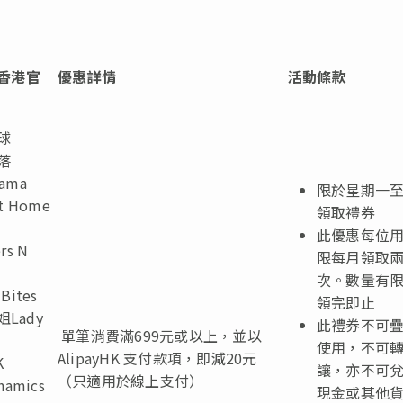
香港官
優惠詳情
活動條款
球
落
ama
限於星期一
et Home
領取禮券
此優惠每位
rs N
限每月領取
次。數量有
Bites
領完即止
姐
Lady
此禮券不可
單筆消費滿699元或以上，並以
使用，不可
AlipayHK 支付款項，即減20元
K
讓，亦不可
（只適用於線上支付）
namics
現金或其他