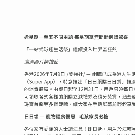
逄星期一至五不同主題 每星期享無間斷網購驚喜
「一站式球迷生活祭」繼續投入世界盃狂熱
高清圖片請按
此
香港
2026年7月9日
/美通社/ — 網購已成為港人生
（Super App），特意推出「日日網購日日賞
的消費體驗。由即日起至12月31日，用戶只須每日登
可領取各式各樣的網購立減禮券及積分獎賞，涵蓋
珠寶首飾等多個範疇，讓大家在手機屏幕前輕鬆享
日日領
—
寵物糧食優惠
毛孩家長必搶
各位家有愛寵的人士請注意！即日起，用戶於汪喵星