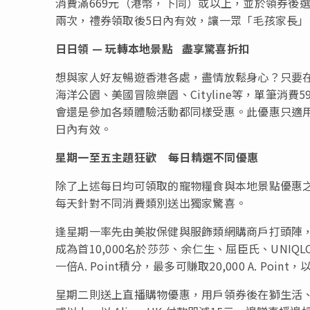
消費滿669元（港幣，下同）或以上，並於領券後選擇
兩次，禮券領取後5日內有效，讓一眾「毛孩家長
日日領
—
玩轉本地景點
盡享驚喜折扣
想與家人好友暢遊香港各處，盡情放鬆身心？只要
海洋公園、美國冒險樂園、Cityline等，單筆消
會還是參加各類體驗活動都同樣受惠。此優惠只適用於以
日內有效。
星期一至五主題狂歡
每日精選不同優惠
除了上述每日均可領取的寵物糧食與本地景點優惠之外
每天針對不同消費類別送出獨家驚喜。
逢星期一率先由美妝保健與服飾類網購商戶打頭陣
成為首10,000名於莎莎、余仁生、屈臣氏、UNIQ
一倍A. Point積分，最多可賺取20,000 A. P
星期二則送上直播購物優惠，用戶領券後在獅生活、May 