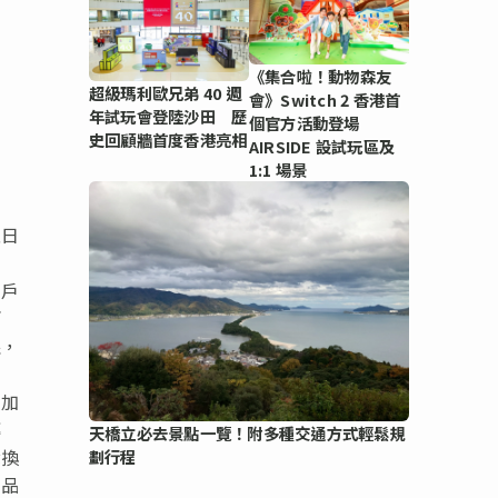
《集合啦！動物森友
超級瑪利歐兄弟 40 週
會》Switch 2 香港首
年試玩會登陸沙田 歷
個官方活動登場
史回顧牆首度香港亮相
AIRSIDE 設試玩區及
1:1 場景
至日
用戶
兩
限，
疊加
轉
天橋立必去景點一覽！附多種交通方式輕鬆規
兌換
劃行程
貨品