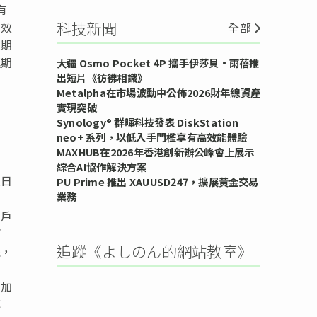
有
科技新聞
有效
全部
逾期
延期
大疆 Osmo Pocket 4P 攜手伊莎貝•雨蓓推
出短片《彷彿相識》
Metalpha在市場波動中公佈2026財年總資產
實現突破
Synology® 群暉科技發表 DiskStation
neo+ 系列，以低入手門檻享有高效能體驗
MAXHUB在2026年香港創新辦公峰會上展示
綜合AI協作解決方案
至日
PU Prime 推出 XAUUSD247，擴展黃金交易
業務
用戶
兩
追蹤《よしのん的網站教室》
限，
疊加
轉