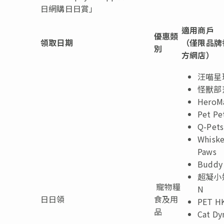
日網購日日賞」
適用商戶
優惠類
領取日期
（僅限品牌
別
方網店）
汪喵星
怪獸部
HeroM
Pet P
Q-Pets
Whiske
Paws
Buddy 
超凝小
寵物糧
N
日日領
食及用
PET H
品
Cat Dy