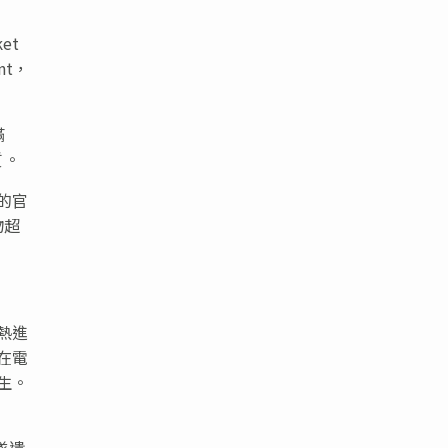
et
nt，
滿
質。
的官
物超
熱進
守在電
生。
隊遺