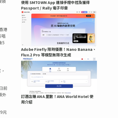
限領
使用 SMTOWN App 連接手燈中控及獲得
Passport / Rally 電子印章
香港
演唱
後5
Adobe Firefly 限時優惠！Nano Banana、
Flux.2 Pro 等模型無限次生成
賞，
日前
額外
訂酒店賺 ANA 里數！ANA World Hotel 使
用介紹
99元