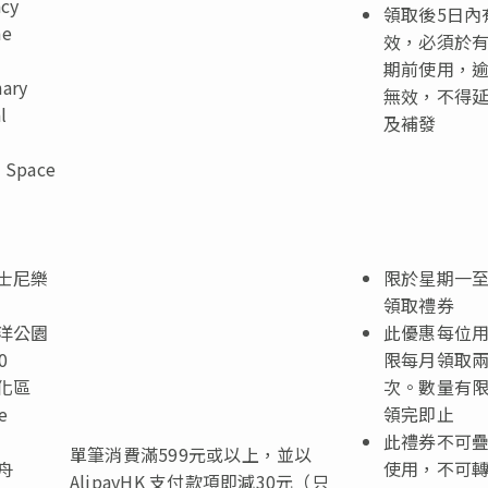
cy
領取後
5
日內
ne
效，必須於
期前使用，
nary
無效，不得
l
及補發
t Space
士尼樂
限於星期一
領取禮券
洋公園
此優惠每位
0
限每月領取
化區
次。數量有
e
領完即止
此禮券不可
單筆消費滿599元或以上，並以
舟
使用，不可
AlipayHK 支付款項即減30元（只