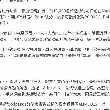
播邊掃貨，優惠即時到手。
點擊「參加任務」後，首10,000名於活動到期日前在Mark
可賺取雙倍A. Point積分，最多可額外獲得20,000 A. Poi
愈抵。
Vmall、中原電器、小米、友和YOHO等指定網店，單筆消費
更可減50元，最適合為家居添置新電器或升級現有設備，提升生活品
，用戶領券後在六福珠寶、周大福珠寶、謝瑞麟、連卡佛等品牌
以上即減80元，無論是購買珠寶首飾來犒賞自己還是送贈摯愛，都格外
時，別忘記世界盃已進入一戰定生死的淘汰賽階段，全球足球狂
揮最強後盾的角色，透過「AlipayHK 一站式球迷生活祭」為堅
肚、手遊課金到應援戰衣等一應俱全，陪伴大家一同見證王者誕
foodpanda訂購麥當勞並輸入獨家優惠碼ALIMCD15，以
省30元。若然觀賞完現實中的頂級對決後仍感意猶未盡，或者因為愛