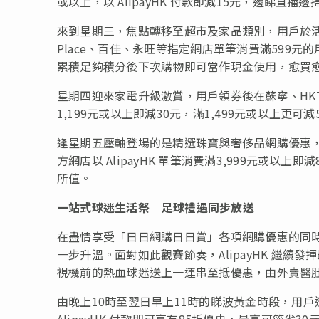
或以上，以 AlipayHK 付款即減15元，邊睇直
來到星期三，焦點轉移至超市及家品類別，用戶於活動頁
Place、百佳、永旺等指定網店單筆消費滿599元的用戶，
累積足夠積分後下次購物即可當作現金使用，愈買
星期四迎來家電升級激賞，用戶領券後在蘇寧、HKT
1,199元或以上即減30元，滿1,499元或以上
逢星期五壓軸登場的是精選珠寶與奢侈品網購優惠
方網店以 AlipayHK 單筆消費滿3,999元或
所值。
一站式球迷生活祭
足球禮遇同步放送
在盡情享受「日日網購日日賞」各項網購優惠的同
一步升溫。面對如此觀賽節奏，AlipayHK 繼續發
視機前的熱血球迷送上一連串至抵優惠，由外賣醫
由晚上10時至翌日早上11時的睇波黃金時段，用戶透過
AlipayHK 付款即可享有85折優惠，最高可節