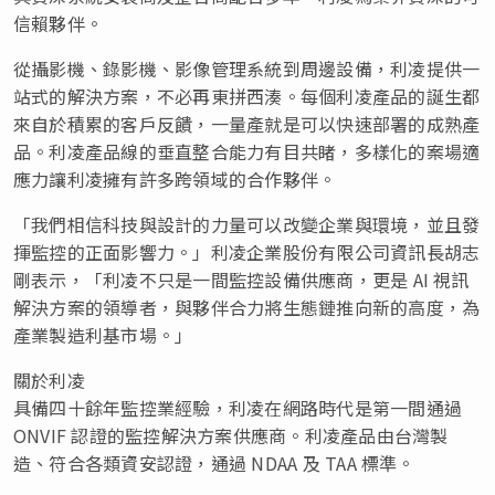
信賴夥伴。
從攝影機、錄影機、影像管理系統到周邊設備，利凌提供一
站式的解決方案，不必再東拼西湊。每個利凌產品的誕生都
來自於積累的客戶反饋，一量產就是可以快速部署的成熟產
品。利凌產品線的垂直整合能力有目共睹，多樣化的案場適
應力讓
利凌
擁有許多跨領域的合作夥伴。
「我們相信科技與設計的力量可以改變企業與環境，並且發
揮監控的正面影響力。」利凌企業股份有限公司資訊長胡志
剛表示，「利凌不只是一間監控設備供應商，更是 AI 視訊
解決方案的領導者，與夥伴合力將生態鏈推向新的高度，為
產業製造利基市場。」
關於利凌
具備四十餘年監控業經驗，利凌在網路時代是第一間通過
ONVIF 認證的監控解決方案供應商。利凌產品由台灣製
造、符合各類資安認證，通過 NDAA 及 TAA 標準。