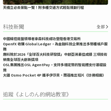
天橋立必去景點一覽！附多種交通方式輕鬆規劃行程
科技新聞
全部
中國線控底盤領導者拿森科技成功登陸香港交易所
OpenFX 收購 Global Ledger，為金融科技企業推出多幣種帳戶服
務
應科院於2026「全球百大科技研發獎」中創亞洲最佳成績 三項技術
榮膺全球百大創新獎項
OSL集團推出OSL AgentPay，支持多穩定幣的智能體支付基礎設
施
大疆 Osmo Pocket 4P 攜手伊莎貝•雨蓓推出短片《彷彿相識》
追蹤《よしのん的網站教室》