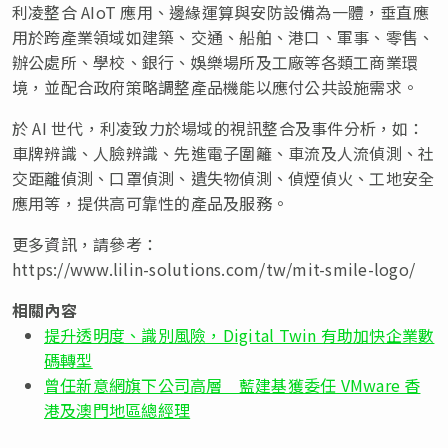
利凌整合 AIoT 應用、邊緣運算與安防設備為一體，垂直應
用於跨產業領域如建築、交通、船舶、港口、軍事、零售、
辦公處所、學校、銀行、娛樂場所及工廠等各類工商業環
境，並配合政府策略調整產品機能以應付公共設施需求。
於 AI 世代，利凌致力於場域的視訊整合及事件分析，如：
車牌辨識、人臉辨識、先進電子圍籬、車流及人流偵測、社
交距離偵測、口罩偵測、遺失物偵測、偵煙偵火、工地安全
應用等，提供高可靠性的產品及服務。
更多資訊，請參考：
https://www.lilin-solutions.com/tw/mit-smile-logo/
相關內容
提升透明度、識別風險，Digital Twin 有助加快企業數
碼轉型
曾任新意網旗下公司高層 藍建基獲委任 VMware 香
港及澳門地區總經理