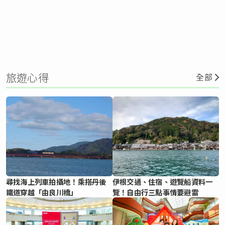
旅遊心得
全部
尋找海上列車拍攝地！乘搭丹後
伊根交通、住宿、遊覽船資料一
鐵道穿越「由良川橋」
覽！自由行三點事情要避雷