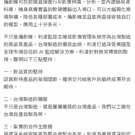
攝影機可在前端直接進行AI影像辨識、分析，並內建簡易資
料庫，機身具備豐富的軟硬體輸出入埠口，可以大幅簡化案
場架構，降低各種部署成本。攝影機並且能夠直接安裝自訂
的模型，應用上十分多元。
不只是攝影機，利凌監控主機或影像管理系統亦為台灣製造
的高品質產品。台灣製造的優良血統，利凌打造深受美國及
全球市場信任的 AI 監控解決方案。利凌針對微笑標章的取
得，聲明以下三點堅持：
一、對品質的堅持
認真對待產品的每個環節，確保交付給客戶的最終成果符合
期待。
二、台灣製造的驕傲
不只是台灣製造、還是屢屢獲獎的台灣產品，我們以工廠在
台灣自產自製為榮。
三、紮實的合作生態鏈
與資深系統安裝商及整合商配合多年，利凌為業界資深的可