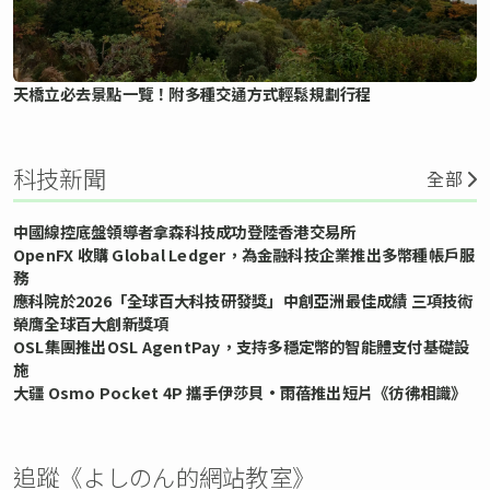
天橋立必去景點一覽！附多種交通方式輕鬆規劃行程
科技新聞
全部
中國線控底盤領導者拿森科技成功登陸香港交易所
OpenFX 收購 Global Ledger，為金融科技企業推出多幣種帳戶服
務
應科院於2026「全球百大科技研發獎」中創亞洲最佳成績 三項技術
榮膺全球百大創新獎項
OSL集團推出OSL AgentPay，支持多穩定幣的智能體支付基礎設
施
大疆 Osmo Pocket 4P 攜手伊莎貝•雨蓓推出短片《彷彿相識》
追蹤《よしのん的網站教室》