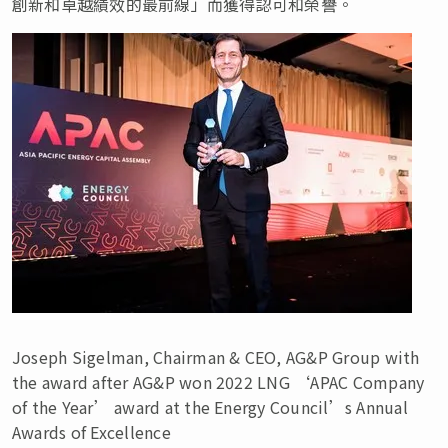
創新和卓越績效的最前線」而獲得認可和榮譽。
Joseph Sigelman, Chairman & CEO, AG&P Group with
the award after AG&P won 2022 LNG ‘APAC Company
of the Year’ award at the Energy Council’s Annual
Awards of Excellence