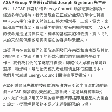
AG&P Group
主席兼行政總裁
Joseph Sigelman
先生表
示：
「AG&P 非常珍惜 Energy Council 頒發這傑出獎項。
經過多年的期待，我們發現自己正處於能源的革命性轉變
中。未來幾年液化天然氣出口將大幅增長，工業、電力、家
庭和車主對清潔、有競爭力的燃料有著明顯的需求。 AG&P
的使命是透過提供快速、標準的基礎設施和物流，將即將到
來的天然氣供應激增與需要它的客戶聯繫起來。
該獎項旨在表彰我們的團隊為開發已在南亞和東南亞及其他
地區推出，並即將推出的終端和城市燃氣網絡的辛勤工
作。 我們為我們的策略感到自豪，即確保大眾和行業可以
選擇一種燃料，幫助他們優先考慮環境並降低整體成本。
我們非常感謝 Energy Council 關注這重要領域。」
AG&P 透過其先進的技術能源解決方案引領向清潔能源的過
渡。AG&P 開發液化天然氣生態系統，透過具有商業吸引
力、允許快速採用天然氣的創新標準即插即用產品來支援自
訂設計，從而解鎖服務不足／未得到服務的市場。