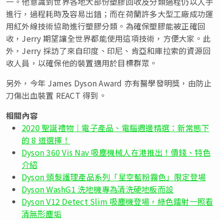
一。他意識到世界各地大部份塑膠回收及分類過程仍以人手
進行，過程耗時及容易出錯；而在荷蘭許多大型工廠成功運
用紅外線技術協助進行塑膠分類。為確保塑膠能被正確回
收，Jerry 期望讓全世界都能使用這項技術，方便大家。此
外，Jerry 採訪了來自印度、印尼、肯亞和庫拉索的資源回
收人員，以確保他的裝置適用於目標群眾。
另外，今年 James Dyson Award 亦有醫學發明獎，由防止
刀傷出血裝置 REACT 得到。
相關內容
2020 聖誕禮物｜電子產品、電腦週邊精選：新常態下
的 8 道選擇！
Dyson 360 Vis Nav 吸塵機械人在港推出！價錢、特色
介紹
Dyson 頭髮護理產品系列「星空藍粉霧色」限定登場
Dyson WashG1 洗地機專為清洗硬地板而設
Dyson V12 Detect Slim 吸塵機登場，綠色鐳射一照看
清無形塵垢