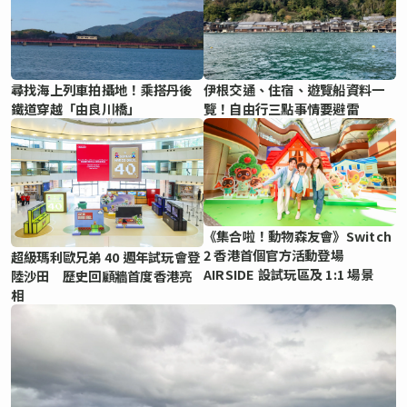
尋找海上列車拍攝地！乘搭丹後
伊根交通、住宿、遊覽船資料一
鐵道穿越「由良川橋」
覽！自由行三點事情要避雷
《集合啦！動物森友會》Switch
2 香港首個官方活動登場
超級瑪利歐兄弟 40 週年試玩會登
AIRSIDE 設試玩區及 1:1 場景
陸沙田 歷史回顧牆首度香港亮
相