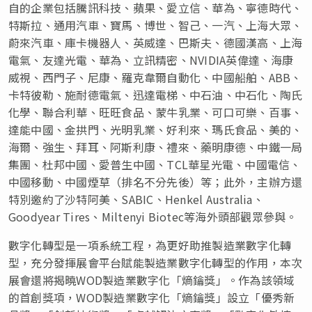
自的企業包括騰訊科技、蘋果、愛立信、華為、寧德時代、
特斯拉、通用汽車、寶馬、博世、智己、一汽、上海大眾、
蔚來汽車、庫卡機器人、英威達、巴斯夫、德國漢高、上海
電氣、友達光電、華為、立訊精密、NVIDIA英偉達、海康
威視、西門子、尼康、羅克韋爾自動化、中國船舶、ABB、
卡特彼勒、施耐德電氣、迅達電梯、中石油、中石化、陶氏
化學、聯合利華、旺旺食品、蒙牛乳業、可口可樂、百事、
達能中國、金拱門、光明乳業、好利來、瑪氏食品、美的、
海爾、強生、拜耳、阿斯利康、禮來、藥明康德、中鐵一局
集團、杜邦中國、愛普生中國、TCL華星光電、中國電信、
中國移動、中國煙草（排名不分先後）等；此外，主辦方還
特別邀約了沙特阿美、SABIC、Henkel Australia、
Goodyear Tires、Miltenyi Biotec等海外頭部觀眾參與。
數字化轉型是一項系統工程，為更好助推製造業數字化轉
型，充分發揮展會平台賦能製造業數字化轉型的作用，本次
展會還
將揭曉
WOD製造業數字化「熵鑰獎」。作為該領域
的首創獎項，WOD製造業數字化「熵鑰獎」設立「優秀新