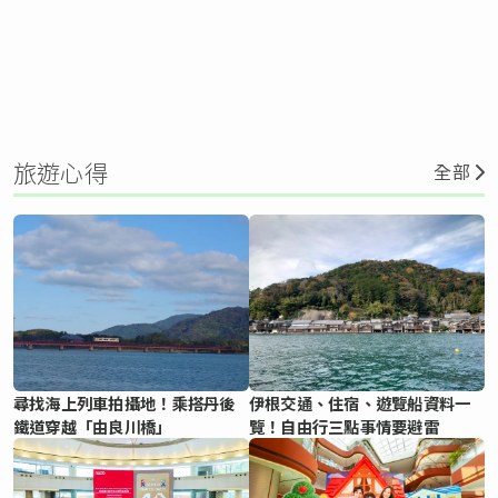
旅遊心得
全部
尋找海上列車拍攝地！乘搭丹後
伊根交通、住宿、遊覽船資料一
鐵道穿越「由良川橋」
覽！自由行三點事情要避雷