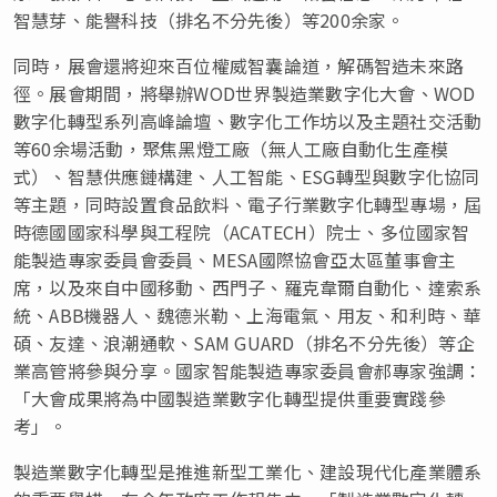
智慧芽、能譽科技（排名不分先後）等200余家。
同時，展會還將迎來百位權威智囊論道，解碼智造未來路
徑。展會期間，將舉辦WOD世界製造業數字化大會、WOD
數字化轉型系列高峰論壇、數字化工作坊以及主題社交活動
等60余場活動，聚焦黑燈工廠（無人工廠自動化生產模
式）、智慧供應鏈構建、人工智能、ESG轉型與數字化協同
等主題，同時設置食品飲料、電子行業數字化轉型專場，屆
時德國國家科學與工程院（ACATECH）院士、多位國家智
能製造專家委員會委員、MESA國際協會亞太區董事會主
席，以及來自中國移動、西門子、羅克韋爾自動化、達索系
統、ABB機器人、魏德米勒、上海電氣、用友、和利時、華
碩、友達、浪潮通軟、SAM GUARD（排名不分先後）等企
業高管將參與分享。國家智能製造專家委員會郝專家強調：
「大會成果將為中國製造業數字化轉型提供重要實踐參
考」。
製造業數字化轉型是推進新型工業化、建設現代化產業體系