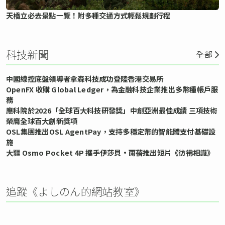
天橋立必去景點一覽！附多種交通方式輕鬆規劃行程
科技新聞
全部
中國線控底盤領導者拿森科技成功登陸香港交易所
OpenFX 收購 Global Ledger，為金融科技企業推出多幣種帳戶服
務
應科院於2026「全球百大科技研發獎」中創亞洲最佳成績 三項技術
榮膺全球百大創新獎項
OSL集團推出OSL AgentPay，支持多穩定幣的智能體支付基礎設
施
大疆 Osmo Pocket 4P 攜手伊莎貝•雨蓓推出短片《彷彿相識》
追蹤《よしのん的網站教室》