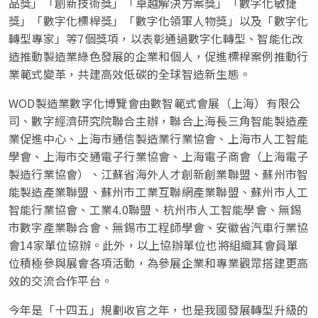
品獎」「創新技術獎」「卓越解決方案獎」「數字化敏捷
獎」「數字化標桿獎」「數字化領軍人物獎」以及「數字化
轉型專家」等7個獎項，以表彰通過數字化轉型、智能化改
造推動製造業綠色發展的企業和個人，促進標桿案例推動行
業範式變革，共建高效低碳的全球智造新生態。
WOD製造業數字化博覽會由數智範式會展（上海）有限公
司、數字經濟研究院聯合主辦，聯合上海長三角智能製造產
業促進中心、上海市通信製造業行業協會、上海市人工智能
學會、上海市交通電子行業協會、上海電子商會（上海電子
製造行業協會）、江蘇省海外人才創新創業聯盟、蘇州市智
能製造產業聯盟、蘇州市工業互聯網產業聯盟、蘇州市人工
智能行業協會、工業4.0聯盟、杭州市人工智能學會、無錫
市數字產業聯合會、無錫市工程師學會、安徽省汽車行業協
會14家單位協辦。此外，以上協辦單位也將組織其會員單
位積極參與展會各項活動，為參展企業和專業觀眾搭建更高
效的交流合作平台。
今年是「十四五」規劃收官之年，也是我國發展轉型升級的