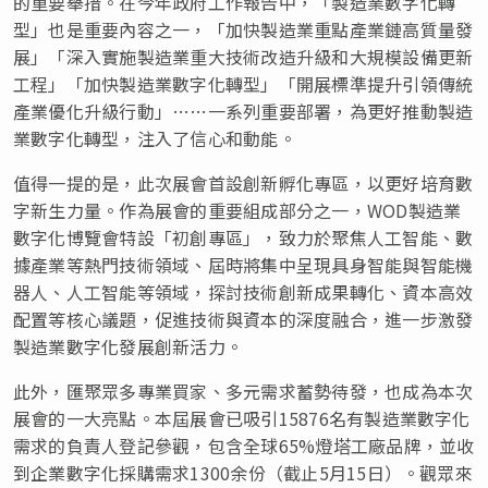
的重要舉措。在今年政府工作報告中，「製造業數字化轉
型」也是重要內容之一，「加快製造業重點產業鏈高質量發
展」「深入實施製造業重大技術改造升級和大規模設備更新
工程」「加快製造業數字化轉型」「開展標準提升引領傳統
產業優化升級行動」……一系列重要部署，為更好推動製造
業數字化轉型，注入了信心和動能。
值得一提的是，此次展會首設創新孵化專區，以更好培育數
字新生力量。作為展會的重要組成部分之一，WOD製造業
數字化博覽會特設「初創專區」，致力於聚焦人工智能、數
據產業等熱門技術領域、屆時將集中呈現具身智能與智能機
器人、人工智能等領域，探討技術創新成果轉化、資本高效
配置等核心議題，促進技術與資本的深度融合，進一步激發
製造業數字化發展創新活力。
此外，匯聚眾多專業買家、多元需求蓄勢待發，也成為本次
展會的一大亮點。本屆展會已吸引15876名有製造業數字化
需求的負責人登記參觀，包含全球65%燈塔工廠品牌，並收
到企業數字化採購需求1300余份（截止5月15日）。觀眾來