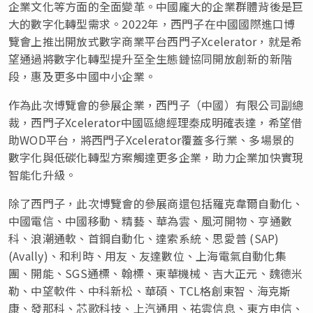
企業文化等方面的全面變革。中國龐大的企業群體背後是巨
大的數字化轉型需求。2022年，西門子在中國國際進口博
覽會上推出開放式數字商業平台西門子Xcelerator，就是希
望通過將數字化轉型提升至全生態鏈協同開放創新的新階
段，惠及更多中國中小企業。
作為此次博覽會的參展企業，西門子（中國）有限公司副總
裁，西門子Xcelerator中國區總經理秦成明確表達，希望借
助WOD平台，將西門子Xcelerator覆蓋多行業、多場景的
數字化與低碳化轉型方案觸達更多企業，助力企業加快實現
智能化升級。
除了西門子，此次博覽會的參展商還包括羅克韋爾自動化、
中國電信、中國移動、精藝、華為雲、風河開物、亨通數
科、浪潮通軟、首鋼自動化、達索系統、思愛普 (SAP)
(Avally)、和利時、用友、友達數位、上海電氣自動化集
團、開能、SGS通標、翰標、東華機械、吉大正元、魏德米
勒、中望軟件、中科新松、華碩、TCL格創東智、海克斯
康、發那科、芯歌科技、上汽通用、祐雲信息、東方申信、