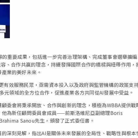
所取得的重要成果，包括進一步完善治理架構、完成董事會選舉擴編
包容、合作共贏的理念，持續發揮國際合作的橋樑與紐帶作用，
帶產業的美好未來。
基礎設施以更有效服務民眾，亟需資本投入以及政府與監管機構的政策支
開多元領域的全方位合作，促進產業各方共同從AI發展中受益。
顧委會將秉承開放、合作與創新的理念，積極為WBBA提供戰
為新任顧問委員會成員——前斯洛維尼亞副總理Boris
Brahima Sanou先生，頒發了正式委任書。
的深刻見解，指出AI是關係未來發展的全局性、戰略性與根本