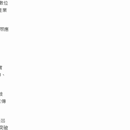
數位
產業
實際應
實
U、
技
言傳
提出
突破