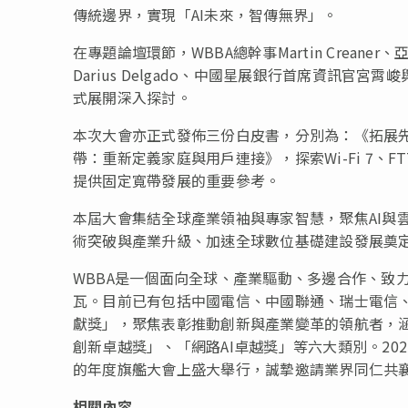
傳統邊界，實現「AI未來，智傳無界」。
在專題論壇環節，WBBA總幹事Martin Crean
Darius Delgado、中國星展銀行首席資訊官
式展開深入探討。
本次大會亦正式發佈三份白皮書，分別為：《拓展
帶：重新定義家庭與用戶連接》，探索Wi-Fi 7、
提供固定寬帶發展的重要參考。
本屆大會集結全球產業領袖與專家智慧，聚焦AI與
術突破與產業升級、加速全球數位基礎建設發展奠
WBBA是一個面向全球、產業驅動、多邊合作、致
瓦。目前已有包括中國電信、中國聯通、瑞士電信、華
獻獎」，聚焦表彰推動創新與產業變革的領航者，
創新卓越獎」、「網路AI卓越獎」等六大類別。20
的年度旗艦大會上盛大舉行，誠摯邀請業界同仁共
相關內容