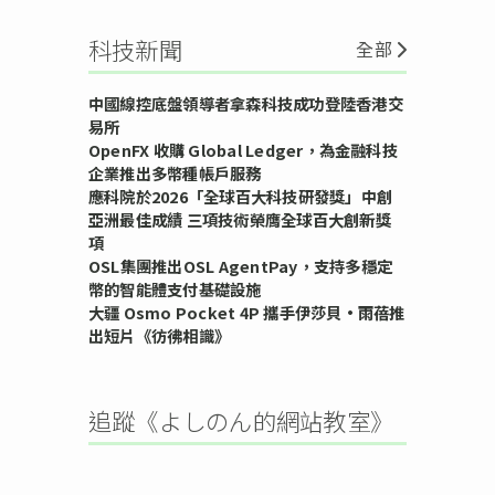
科技新聞
全部
中國線控底盤領導者拿森科技成功登陸香港交
易所
OpenFX 收購 Global Ledger，為金融科技
企業推出多幣種帳戶服務
應科院於2026「全球百大科技研發獎」中創
亞洲最佳成績 三項技術榮膺全球百大創新獎
項
OSL集團推出OSL AgentPay，支持多穩定
幣的智能體支付基礎設施
大疆 Osmo Pocket 4P 攜手伊莎貝•雨蓓推
出短片《彷彿相識》
追蹤《よしのん的網站教室》