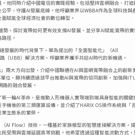
展。他同時介紹中國電信的實踐經驗，包括堅持雲網融合、打造
公平、守護AI發展底線。他呼籲業界以WBBA作為全球科技與
全面賦能全球經濟社會的數位轉型。
合的產業趨勢，探討寬帶如何更有效支撐AI發展，並分享AI賦能寬帶的
略路徑。
速發展的時代背景下，華為提出的「全面智能化」（All
寬帶網路（UBB）解決方案，呼籲業界攜手共迎AI時代的新機遇。
 Network」兩大方向出發，介紹中國聯通在AI與雲網寬帶融合上的創新
單位，願持續透過該平台推動AI與寬帶的協同創新，加強與IT
動網路的融合發展。
新一輪AI革命，是推動人形機器人實現端到端具身智能的關鍵
機後的第三類運算設備，並介紹了HARIX OS操作系統與「
產業生態系的繁榮。
（AI Flow）技術，一種基於家族模型的智慧連接解決方案，
能耗受限與雲端延遲高等挑戰。他希望透過這種智能流動方式，