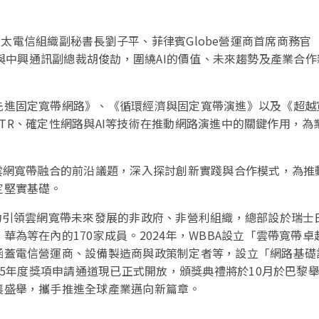
er、亞太電信組織副秘書長劉子平、菲律賓Globe營運商首席商務官
宮霄峻與中興通訊副總裁胡俊劼，圍繞AI的價值、未來趨勢及產業合
先進固定寬帶網路》、《循環經濟與固定寬帶演進》以及《超越
FTTR、確定性網路與AI等技術在推動網路演進中的關鍵作用，為
雲網寬帶融合的前沿議題，深入探討創新實踐與合作模式，為推
定堅實基礎。
力引領雲網寬帶未來發展的非政府、非營利組織，總部設於瑞士
為等在內的170家成員。2024年，WBBA設立「雲帶寬帶卓
涵蓋電信營運商、設備製造商與政策制定者等，設立「網路基礎
25年度獎項申請通道現已正式開放，頒獎典禮將於10月於巴黎
襄盛舉，攜手推進全球產業邁向新篇章。