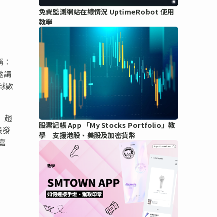
免費監測網站在線情況 UptimeRobot 使用
教學
簡稱：
邀請
球數
）趙
股票記帳 App 「My Stocks Portfolio」教
設發
學 支援港股、美股及加密貨幣
嘉