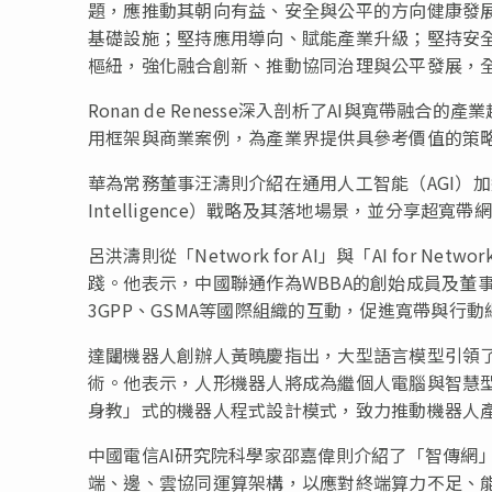
題，應推動其朝向有益、安全與公平的方向健康發
基礎設施；堅持應用導向、賦能產業升級；堅持安全
樞紐，強化融合創新、推動協同治理與公平發展，
Ronan de Renesse深入剖析了AI與寬帶融
用框架與商業案例，為產業界提供具參考價值的策
華為常務董事汪濤則介紹在通用人工智能（AGI）加
Intelligence）戰略及其落地場景，並分享超
呂洪濤則從「Network for AI」與「AI for
踐。他表示，中國聯通作為WBBA的創始成員及董事
3GPP、GSMA等國際組織的互動，促進寬帶與行
達闥機器人創辦人黃曉慶指出，大型語言模型引領了
術。他表示，人形機器人將成為繼個人電腦與智慧型手
身教」式的機器人程式設計模式，致力推動機器人
中國電信AI研究院科學家邵嘉偉則介紹了「智傳網」
端、邊、雲協同運算架構，以應對終端算力不足、