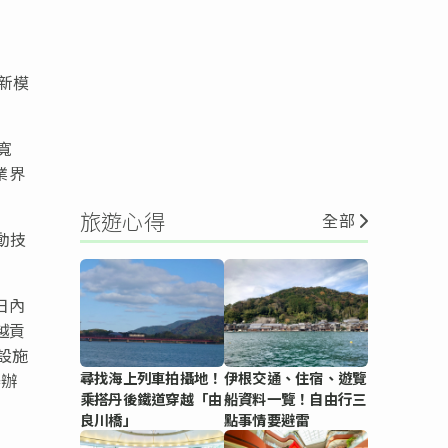
作新模
寬
業界
旅遊心得
全部
動技
日內
越貢
設施
尋找海上列車拍攝地！
伊根交通、住宿、遊覽
舉辦
乘搭丹後鐵道穿越「由
船資料一覽！自由行三
良川橋」
點事情要避雷