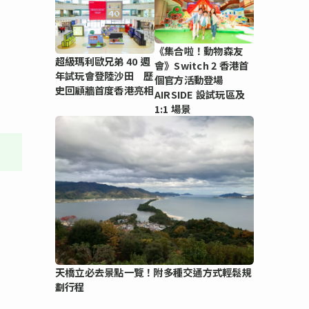
《集合啦！動物森友
超級瑪利歐兄弟 40 週
會》Switch 2 香港首
年試玩會登陸沙田 歷
個官方活動登場
史回顧牆首度香港亮相
AIRSIDE 設試玩區及
1:1 場景
天橋立必去景點一覽！附多種交通方式輕鬆規
劃行程