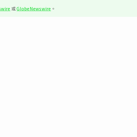
wire
或
GlobeNewswire
。