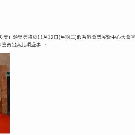
邵逸夫獎」頒獎典禮
於11
月12日(星期二)假香港會議展覽中心大會
嘉賓出席此項盛事 。