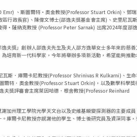
D Emr) 、斯圖爾特・奧金教授(Professor Stuart Orkin)、鄧
香港特別行政區行政長官)、陳偉文博士(邵逸夫獎基金會主席)、史里尼瓦
i)及彼得・薩納克教授 (Professor Peter Sarnak) 出席2024年度邵
邵逸夫獎」創辦人邵逸夫先生及夫人邵方逸華女士多年來的慈善
，為培育新一代科學家，今年將舉辦多項新活動，希望能夠推動
卡尼教授(Professor Shrinivas R Kulkarni)、生
圖爾特．奧金教授(Professor
Stuart Orkin
)，以及數學科學獎
逸夫獎評審會主席萊因哈德．根舍教授(Professor
Reinhard
感謝加州理工學院光學天文台以及史維基瞬變探測器的主要成員
一。庫爾卡尼教授亦感謝他的學生、博士後研究員及資深同事，