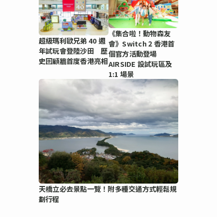
《集合啦！動物森友
超級瑪利歐兄弟 40 週
會》Switch 2 香港首
年試玩會登陸沙田 歷
個官方活動登場
史回顧牆首度香港亮相
AIRSIDE 設試玩區及
1:1 場景
天橋立必去景點一覽！附多種交通方式輕鬆規
劃行程