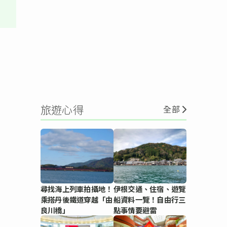
旅遊心得
全部
尋找海上列車拍攝地！
伊根交通、住宿、遊覽
乘搭丹後鐵道穿越「由
船資料一覽！自由行三
良川橋」
點事情要避雷