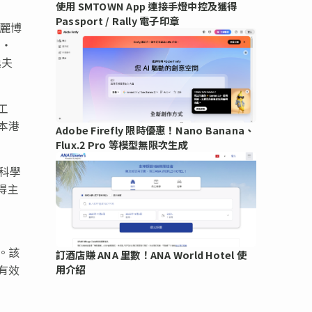
使用 SMTOWN App 連接手燈中控及獲得
Passport / Rally 電子印章
瑞麗博
斯・
逸夫
工
本港
Adobe Firefly 限時優惠！Nano Banana、
Flux.2 Pro 等模型無限次生成
命科學
得主
。該
訂酒店賺 ANA 里數！ANA World Hotel 使
有效
用介紹