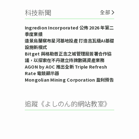
科技新聞
全部
Ingredion Incorporated 公佈 2026 年第二
季度業績
遠景烏蘭察布星河基地投產 打造吉瓦級AI基礎
設施新模式
Bitget 與格勒普正念之城管理局簽署合作協
議，以探索在不丹建立持牌數碼資產業務
AGON by AOC 推出全新 Triple Refresh
Rate 電競顯示器
Mongolian Mining Corporation 盈利預告
追蹤《よしのん的網站教室》