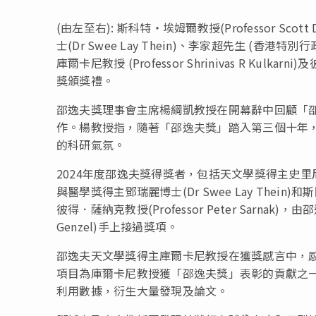
(由左至右): 斯科特・埃姆爾教授(Professor Scott 
士(Dr Swee Lay Thein)、李家超先生 (
庫爾卡尼教授 (Professor Shrinivas R Kulkarn
獎頒獎禮。
邵逸夫獎理事會主席楊綱凱教授在開幕辭中回顧「
作。楊教授指，隨著「邵逸夫獎」踏入第三個十年
的科研氣氛。
2024年度邵逸夫獎得獎者，包括天文學獎得主史里尼瓦斯．庫爾
與醫學獎得主鄧瑞麗博士(Dr
Swee Lay Thein
)和斯
彼得．薩納克教授(Professor
Peter Sarnak
)，由邵
Genzel
)手上接過獎項。
邵逸夫天文學獎得主庫爾卡尼教授在獲獎感言中，
項目為庫爾卡尼教授獲「邵逸夫獎」表彰的貢獻之
利用數據，衍生大量發現及論文。