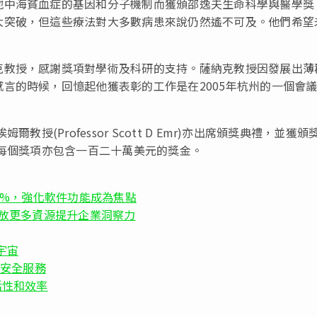
地中海貧血症的基因和分子機制而獲頒邵逸夫生命科學與醫學獎
大突破，但這些療法對大多數病患來說仍然遙不可及。他們希望
。
克教授，感謝獎項對學術及科研的支持。薩納克教授因發展出薄
言的時候，回憶起他獲表彰的工作是在2005年杭州的一個會
授(Professor Scott D Emr)亦出席頒獎典禮，並獲頒
」每個獎項亦包含一百二十萬美元的獎金。
20%，強化軟件功能成為焦點
 年投放更多資源提升企業洞察力
宇宙
S 安全服務
活性和效率