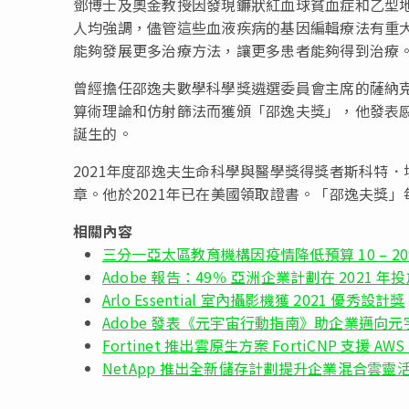
鄧博士及奧金教授因發現鐮狀紅血球貧血症和乙型
人均強調，儘管這些血液疾病的基因編輯療法有重
能夠發展更多治療方法，讓更多患者能夠得到治療
曾經擔任邵逸夫數學科學獎遴選委員會主席的薩納
算術理論和仿射篩法而獲頒「邵逸夫獎」，他發表感
誕生的。
2021年度邵逸夫生命科學與醫學獎得獎者斯科特．埃姆爾教
章。他於2021年已在美國領取證書。「邵逸夫獎
相關內容
三分一亞太區教育機構因疫情降低預算 10 – 
Adobe 報告：49％ 亞洲企業計劃在 2021
Arlo Essential 室內攝影機獲 2021 優秀設計獎
Adobe 發表《元宇宙行動指南》助企業邁向元
Fortinet 推出雲原生方案 FortiCNP 支援 AW
NetApp 推出全新儲存計劃提升企業混合雲靈