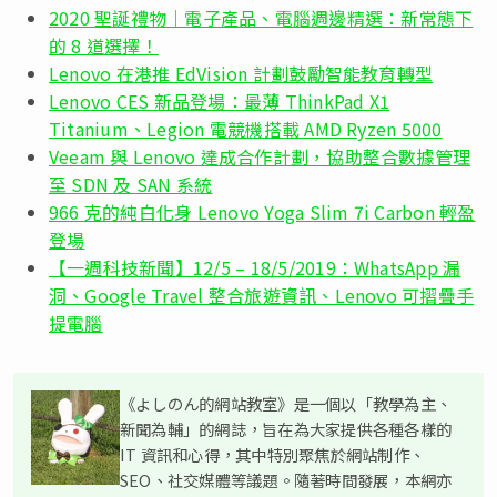
2020 聖誕禮物｜電子產品、電腦週邊精選：新常態下
的 8 道選擇！
Lenovo 在港推 EdVision 計劃鼓勵智能教育轉型
Lenovo CES 新品登場：最薄 ThinkPad X1
Titanium、Legion 電競機搭載 AMD Ryzen 5000
Veeam 與 Lenovo 達成合作計劃，協助整合數據管理
至 SDN 及 SAN 系統
966 克的純白化身 Lenovo Yoga Slim 7i Carbon 輕盈
登場
【一週科技新聞】12/5 – 18/5/2019：WhatsApp 漏
洞、Google Travel 整合旅遊資訊、Lenovo 可摺疊手
提電腦
《よしのん的網站教室》是一個以「教學為主、
新聞為輔」的網誌，旨在為大家提供各種各樣的
IT 資訊和心得，其中特別聚焦於網站制作、
SEO、社交媒體等議題。隨著時間發展，本網亦