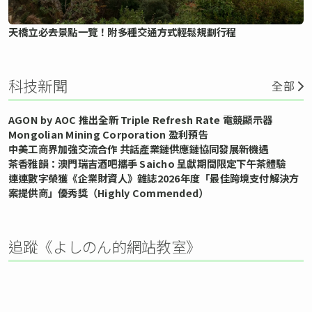
天橋立必去景點一覽！附多種交通方式輕鬆規劃行程
科技新聞
全部
AGON by AOC 推出全新 Triple Refresh Rate 電競顯示器
Mongolian Mining Corporation 盈利預告
中美工商界加強交流合作 共話產業鏈供應鏈協同發展新機遇
茶香雅韻：澳門瑞吉酒吧攜手 Saicho 呈獻期間限定下午茶體驗
連連數字榮獲《企業財資人》雜誌2026年度「最佳跨境支付解決方
案提供商」優秀獎（Highly Commended）
追蹤《よしのん的網站教室》