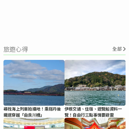
旅遊心得
全部
尋找海上列車拍攝地！乘搭丹後
伊根交通、住宿、遊覽船資料一
鐵道穿越「由良川橋」
覽！自由行三點事情要避雷