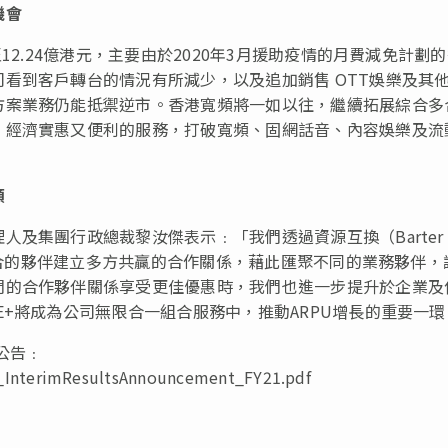
機會
12.24億港元，主要由於2020年3月援助疫情的月費減免計劃
看到客戶轉台的情況有所減少，以及追加銷售 OTT娛樂及其
方案業務仍能抵禦逆市。香港寬頻將一如以往，繼續拓展綜合多
、經濟實惠又便利的服務，打破寬頻、固網話音、內容娛樂及流
額
及集團行政總裁黎汝傑表示﹕「我們透過資源互換（Barter 
同道合的夥伴建立多方共贏的合作關係，藉此匯聚不同的業務夥伴，
們的合作夥伴關係享受更佳優惠時，我們也進一步提升於企業及
E+將成為公司無限合一組合服務中，推動ARPU增長的重要一環
公告﹕
c_InterimResultsAnnouncement_FY21.pdf