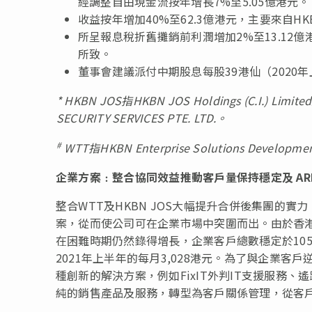
經調整自由現金流按年增長7%至5.05億港元。
收益按年增加40%至62.3億港元，主要來自HK
所呈報息稅折舊攤銷前利潤增加2%至13.12
所致。
董事會建議派付中期股息每股39港仙（2020
* HKBN JOS
指
HKBN JOS Holdings (C.I.) Limited
SECURITY SERVICES PTE. LTD.
。
#
WTT
指
HKBN Enterprise Solutions Developmen
企業方案﹕整合協同效益推動客戶量保持穩定及 AR
整合WTT及HKBN JOS大幅提升合併後集團的
案，從而使公司可在企業市場中突圍而出。由於香
在困難時期仍然錄得增長，企業客戶總數穩定於105,0
2021年上半年的每月3,028港元。為了與企業
種創新的解決方案，例如FixIT外判IT支援服務
純的銷售產品及服務，轉型為客戶關係管理，從客