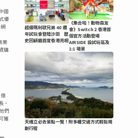
公
中國
式優
《集合啦！動物森友
、網
超級瑪利歐兄弟 40 週
會》Switch 2 香港首
年試玩會登陸沙田 歷
個官方活動登場
史回顧牆首度香港亮相
幢商業
AIRSIDE 設試玩區及
1:1 場景
資購
1億
長，
他們
可獲
天橋立必去景點一覽！附多種交通方式輕鬆規
劃行程