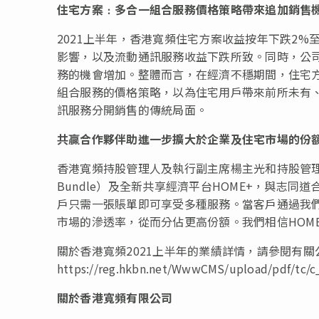
住宅方案﹕多合一組合服務價格策略帶來追加銷售
2021上半年，香港寬頻住宅方案收益按年下跌2%至
影響，以及流動通訊服務收益下跌所致。同時，公司
務的機會增加。整體而言，在經濟不穩期間，住宅
組合服務的價格策略，以為住宅用戶帶來前所未有
訊服務分開銷售的傳統局面。
共贏合作夥伴助進一步擴大於企業及住宅市場的份
香港寬頻持股管理人及執行副主席楊主光和持股管理人
Bundle）及全新共享經濟平台HOME+，與志
戶只需一張賬單即可享受多種服務。當客戶通過我
市場的滲透率，從而分佔更高份額。我們相信HOM
關於香港寬頻2021上半年的業績詳情，請參閱有關
https://reg.hkbn.net/WwwCMS/upload/pdf/tc/
關
於香港寬頻有限公司