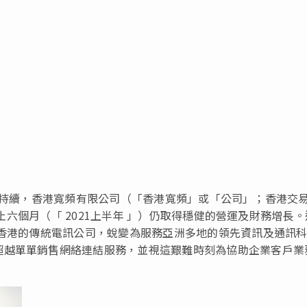
病毒疫情持續，香港寬頻有限公司（「香港寬頻」或「公司」；香港交
日止六個月（「 2021上半年 」）仍取得穩健的營運及財務增長
由香港的傳統電訊公司，蛻變為服務亞洲多地的領先資訊及通訊
超越單單銷售網絡連結服務，並視這艱難時刻為協助企業客戶業