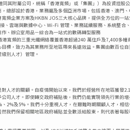
，連同其附屬公司，統稱「香港寬頻」或「集團」）為投資控股
商，總部設於香港，業務遍及多個亞洲市場，包括香港、澳門、
寬頻企業方案及HKBN JOS三大核心品牌，提供全方位的一站
接、雲端與數據中心、Wi-Fi 管理、業務延續服務、系統整合
協作、辦公室用品－綜合為一站式的數碼轉型服務
TT娛樂。。香港寬頻的三重光纖網絡覆蓋香港超過240 萬住戶及7,400多
心目標，致力為其業務所至地區帶來長遠效益。集團由數百位自
理級別人才）管理。
對人才的關顧。自疫情開始以來，我們於經營所在地區獲發2.
予公司人才。即使轉交政府補貼後，我們仍能實現領先行業的增
%、2%及5%。我們十分重視人才，在艱難時期關顧人才，相信
若然我們保留相關地區政府補貼並全數派給股東，則代表著每股