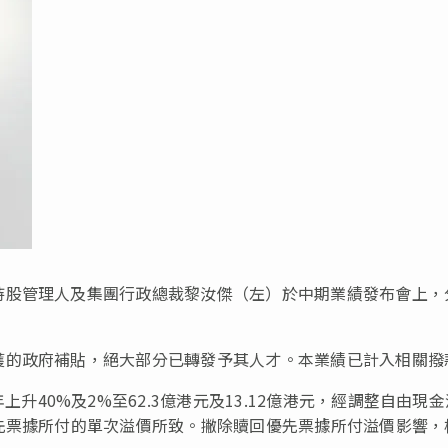
持股管理人及集團行政總裁黎汝傑（左）於中期業績發布會上，
獲的政府補貼，絕大部分已轉發予其人才。本業績已計入相關撥
40%及2%至62.3億港元及13.12億港元，經調整自由現
回優先票據所付的單次溢價所致。撇除贖回優先票據所付溢價影響，