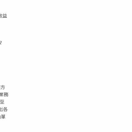
效益
R
務方
業務
增至
出各
由單