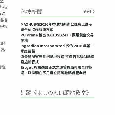
性整
科技
科技新聞
全部
解決
接接
MAXHUB在2026年香港創新辦公峰會上展示
案選
綜合AI協作解決方案
PU Prime 推出 XAUUSD247，擴展黃金交易
業務
合服
Ingredion Incorporated 公佈 2026 年第二
們為
季度業績
遠景烏蘭察布星河基地投產 打造吉瓦級AI基礎
設施新模式
務組
Bitget 與格勒普正念之城管理局簽署合作協
議，以探索在不丹建立持牌數碼資產業務
追蹤《よしのん的網站教室》