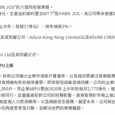
BN JOS*的六個月經營業績。
#
億港元，主要由於順利整合WTT
及HKBN JOS，為公司帶來營運
年上半年：每股37港仙），按年增長5%。
及其附屬公司、
Adura Hong Kong Limited
以及
ADURA CYBE
t Ltd
及其附屬公司。
PU上揚
實力，有助公司擴大企業市場客戶覆蓋率，以及提供更廣泛商業服
港寬頻擁有新的競爭優勢，即使新冠病毒疫情持續，公司的企業
00戶，而企業ARPU更由2020年上半年的每月2,775港元，
客戶逆境同行，並盡量減低對公司的財務影響，香港寬頻於市場上推
、遙距雲端人力資源應用，以及網絡安全服務。展望未來，公司將
戶的角度思考及行動，並解決他們的業務難題。