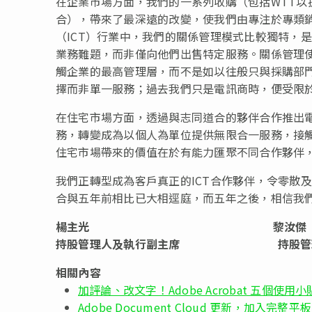
在企業市場方面，我們的一系列收購（包括WTT以
合），帶來了最深遠的改變，使我們由專注於專類
（ICT）行業中，我們的關係管理模式比較獨特，
業務難題，而非僅向他們出售特定服務。關係管理
觸企業的最高管理層，而不是如以往般只與採購部
擇而非單一服務；過去我們只是電訊商時，便受限
在住宅市場方面，透過與志同道合的夥伴合作推出電
務，轉變成為以個人為單位提供無限合一服務，接觸
住宅市場帶來的價值在於有能力匯聚不同合作夥伴
我們正轉型成為客戶真正的ICT合作夥伴，令零散
合與五年前相比已大相逕庭，而五年之後，相信我
楊主光
黎汝傑
持股管理人及執行副主席
持股管
相關內容
加評論、改文字！Adobe Acrobat 五個使用小
Adobe Document Cloud 更新，加入完整平