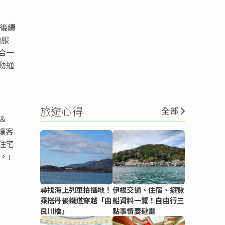
的後續
他服
合一
動通
旅遊心得
全部
&
讓客
住宅
。」
尋找海上列車拍攝地！
伊根交通、住宿、遊覽
乘搭丹後鐵道穿越「由
船資料一覽！自由行三
良川橋」
點事情要避雷