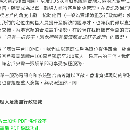
擴大電訊覆蓋範圍，以及JOS以增加系統整合能力這兩大變革
銷售，轉變成為以單一聯絡人進行客戶關係管理。在資訊及通訊
是從客戶的角度出發，協助他們（一般為資訊總監及行政總裁）
使我們的定位由銷售人員提升至解決問題專才，也讓我們得以直
門交接。香港寬頻的合法競爭優勢，在於現在我們擁有全套的方
於「
只有一把錘子，因此把所有事情都當成釘子處理
」的情況。
子商貿平台HOME+，我們由以家庭住戶為單位提供四合一組
客戶覆蓋範疇由100萬戶延展至300萬人，是原來的三倍。我
，讓客戶只需一張賬單即可享受多種服務。
及單一服務電訊商和系統整合商等難以匹敵。香港寬頻現時的業
們也會經歷重大演變，與現況迴然不同。
理人及集團行政總裁
貼士加快 PDF 協作效率
板電腦 PDF 編輯功能