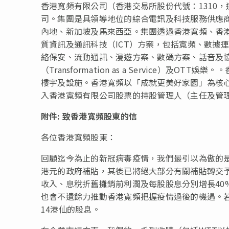
香港寬頻有限公司（香港交易所股份代號：1310
司。集團是具領導地位的綜合電訊及科技服務供應
內地、新加坡及馬來西亞。集團透過香港寬頻、香港
質資訊及通訊科技（ICT）方案，包括寬頻、數據連
絡保安、流動通訊、漫遊方案、數碼方案、話音及
（Transformation as a Service）及O
樓宇及設施。香港寬頻以「成就更美好家園」為核
入香港寬頻有限公司股票的持股管理人（主任及管
附件
:
致香港寬頻股東的信
各位香港寬頻股東：
回顧迄今為止的新冠病毒疫情，我們最引以為傲的是
港元的政府補貼，其後已將絕大部分有關補貼轉交
收入、息稅折舊攤銷前利潤及每股股息分別增長40
也會不遺餘力推動香港寬頻把握疫情過後的機遇。
14港仙的股息。