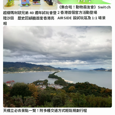
《集合啦！動物森友會》Switch
2 香港首個官方活動登場
超級瑪利歐兄弟 40 週年試玩會登
AIRSIDE 設試玩區及 1:1 場景
陸沙田 歷史回顧牆首度香港亮
相
天橋立必去景點一覽！附多種交通方式輕鬆規劃行程