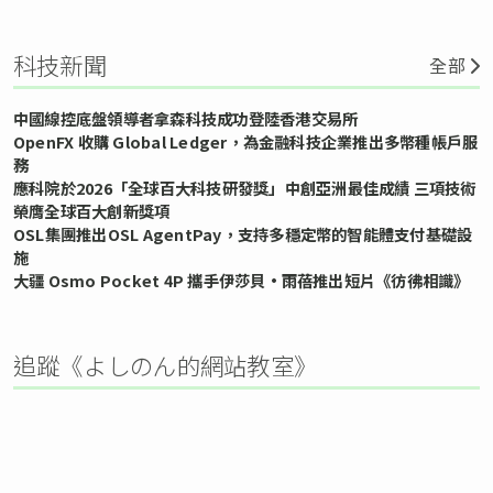
科技新聞
全部
中國線控底盤領導者拿森科技成功登陸香港交易所
OpenFX 收購 Global Ledger，為金融科技企業推出多幣種帳戶服
務
應科院於2026「全球百大科技研發獎」中創亞洲最佳成績 三項技術
榮膺全球百大創新獎項
OSL集團推出OSL AgentPay，支持多穩定幣的智能體支付基礎設
施
大疆 Osmo Pocket 4P 攜手伊莎貝•雨蓓推出短片《彷彿相識》
追蹤《よしのん的網站教室》