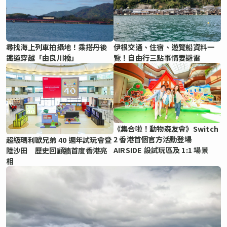
尋找海上列車拍攝地！乘搭丹後
伊根交通、住宿、遊覽船資料一
鐵道穿越「由良川橋」
覽！自由行三點事情要避雷
《集合啦！動物森友會》Switch
2 香港首個官方活動登場
超級瑪利歐兄弟 40 週年試玩會登
AIRSIDE 設試玩區及 1:1 場景
陸沙田 歷史回顧牆首度香港亮
相