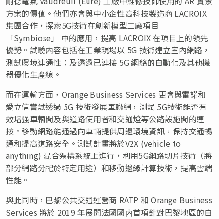
耐德電氣 Vaudreuil (Eure) 工廠中維修技師使用的 AR 實景
方案的價值。他們亦會與中小企性高科技製造商 LACROIX
集團合作，探索5G技術在創新模型工廠項目
「Symbiose」 中的應用，提高 LACROIX 在項目上的領先
優勢。試驗内容包括在工業現場以 5G 技術建立室內網路，
測試環境連通性；及透過已連接 5G 網絡的自動化及其他機
器優化生產線。
而在運輸方面，Orange Business Services 更會與雷諾和
愛立信嘗試透過 5G 技術發展車聯網，測試 5G技術能否有
效增强車輛間及與道路使用者和交通燈等公路設施間的連
接。移動網路能通過向車輛提供周邊環境資訊，保持交通暢
通和提高道路安全。測試計畫將於V2X (vehicle to
anything) 混合架構系統上進行，利用5G網路切片技術（將
部分網路分配於特定用途）和移動邊緣計算技術，提高雲端
性能。
與此同時，巴黎公共交通運營商 RATP 和 Orange Business
Services 將於 2019 年展開法國國内首項針對巴黎地區的自