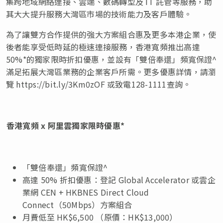
集跨地域網絡連接、雲端、數碼轉型及 IT 託管等服務，助
其大大提升服務大灣區市場的技術能力及客戶體驗。
為了讓雙方合作提供的強大方案組合惠及更多本港企業，使
後者能享受低時延的極速連接服務，香港寬頻推出高達
50%*的獨家限時折扣優惠，並設有「雙倍奉還」頻寬保證^
滿足拓展大灣區業務的企業客戶所需。更多優惠詳情，請瀏
覽 https://bit.ly/3Km0zOF 或致電128-1111查詢。
香港寬頻
x
阿里雲獨家限時優惠
*
「雙倍奉還」頻寬保證^
高達 50% 折扣優惠：登記 Global Accelerator 或雲企
業網 CEN + HKBNES Direct Cloud
Connect（50Mbps）方案組合
月費低至 HK$6,500 （原價：HK$13,000）