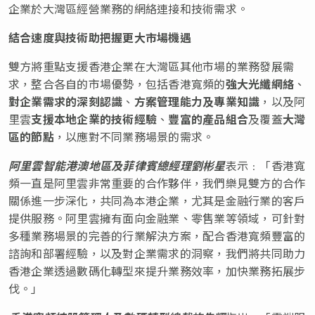
企業於大灣區經營業務的網絡連接和技術需求。
結合速度與技術助把握更大市場機遇
雙方將重點支援香港企業在大灣區其他市場的業務發展需
求，整合各自的市場優勢，包括香港寬頻的
強大光纖網絡
、
對企業需求的深刻認識
、
方案管理能力及專業知識
，以及阿
里雲
支援本地企業的技術經驗
、
豐富的產品組合
及覆蓋
大灣
區的節點
，以應對不同業務場景的需求。
阿里雲智能港澳地區及菲律賓總經理劉彬星
表示﹕「香港寬
頻一直是阿里雲非常重要的合作夥伴，我們樂見雙方的合作
關係進一步深化，共同為本港企業，尤其是金融行業的客戶
提供服務。阿里雲擁有面向金融業、零售業等領域，可針對
多種業務場景的完善的行業解決方案，配合香港寬頻豐富的
諮詢和部署經驗，以及對企業需求的洞察，我們將共同助力
香港企業透過數碼化轉型來提升業務效率，加快業務拓展步
伐。」