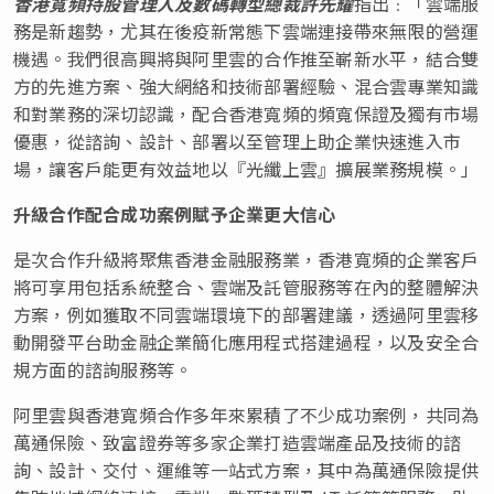
香港寬頻持股管理人及數碼轉型總裁許先耀
指出﹕「雲端服
務是新趨勢，尤其在後疫新常態下雲端連接帶來無限的營運
機遇。我們很高興將與阿里雲的合作推至嶄新水平，結合雙
方的先進方案、強大網絡和技術部署經驗、混合雲專業知識
和對業務的深切認識，配合香港寬頻的頻寬保證及獨有市場
優惠，從諮詢、設計、部署以至管理上助企業快速進入市
場，讓客戶能更有效益地以『光纖上雲』擴展業務規模。」
升級合作配合成功案例賦予企業更大信心
是次合作升級將聚焦香港金融服務業，香港寬頻的企業客戶
將可享用包括系統整合、雲端及託管服務等在內的整體解決
方案，例如獲取不同雲端環境下的部署建議，透過阿里雲移
動開發平台助金融企業簡化應用程式搭建過程，以及安全合
規方面的諮詢服務等。
阿里雲與香港寬頻合作多年來累積了不少成功案例，共同為
萬通保險、致富證券等多家企業打造雲端產品及技術的諮
詢、設計、交付、運維等一站式方案，其中為萬通保險提供