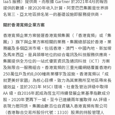
IaaS 服務）提供商。而根據 Gartner 於2021年4月的報告
提供的數據，按2020年收入計算，阿里巴巴集團是世界排
名第三、亞太地區排名第一的基礎設施即服務提供商。
關於香港寬頻企業方案
香港寬頻企業方案營運香港寬頻集團（「香港寬頻」或「集
團」）旗下與企業方案相關的業務。集團總部設於香港，業
務遍及多個亞洲市場，包括香港、澳門、中國內地、新加坡
及馬來西亞，是具領導地位的綜合電訊及科技服務供應商。
集團提供全方位的一站式優質資訊及通訊科技（ICT）方案
及無限合一服務組合。香港寬頻的三重光纖網絡覆蓋香港約
250萬住戶及約8,000幢商業樓宇及設施。香港寬頻以「成
就更美好家園」為核心目標，致力為其業務所至地區帶來長
遠效益，並於2021年 MSCI 環境、社會及管治評級中取得
AA 級。自2016年起成為恆生可持續發展企業基準指數成分
股，2020年更再下一城，至今已連續兩年獲取得 AA 評級，
表現力壓同儕。集團由數百位自資購入香港寬頻有限公司
（香港聯合交易所股份代號：1310）股票的持股管理人