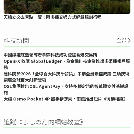
天橋立必去景點一覽！附多種交通方式輕鬆規劃行程
科技新聞
全部
中國線控底盤領導者拿森科技成功登陸香港交易所
OpenFX 收購 Global Ledger，為金融科技企業推出多幣種帳戶服
務
應科院於2026「全球百大科技研發獎」中創亞洲最佳成績 三項技術
榮膺全球百大創新獎項
OSL集團推出OSL AgentPay，支持多穩定幣的智能體支付基礎設
施
大疆 Osmo Pocket 4P 攜手伊莎貝•雨蓓推出短片《彷彿相識》
追蹤《よしのん的網站教室》