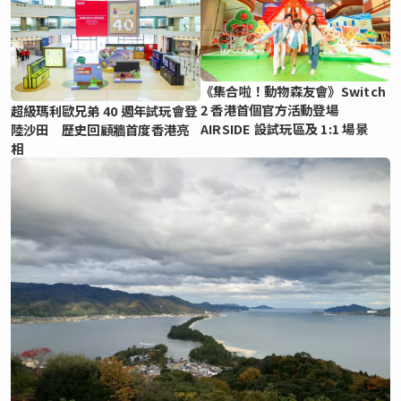
《集合啦！動物森友會》Switch
2 香港首個官方活動登場
超級瑪利歐兄弟 40 週年試玩會登
AIRSIDE 設試玩區及 1:1 場景
陸沙田 歷史回顧牆首度香港亮
相