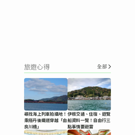
旅遊心得
全部
尋找海上列車拍攝地！
伊根交通、住宿、遊覽
乘搭丹後鐵道穿越「由
船資料一覽！自由行三
良川橋」
點事情要避雷