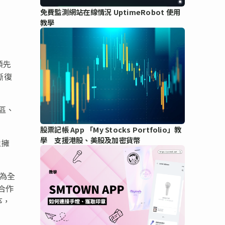
免費監測網站在線情況 UptimeRobot 使用
教學
領先
漸復
區、
股票記帳 App 「My Stocks Portfolio」教
學 支援港股、美股及加密貨幣
還擁
為全
合作
序，