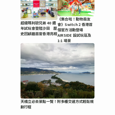
《集合啦！動物森友
超級瑪利歐兄弟 40 週
會》Switch 2 香港首
年試玩會登陸沙田 歷
個官方活動登場
史回顧牆首度香港亮相
AIRSIDE 設試玩區及
1:1 場景
天橋立必去景點一覽！附多種交通方式輕鬆規
劃行程