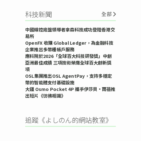
科技新聞
全部
中國線控底盤領導者拿森科技成功登陸香港交
易所
OpenFX 收購 Global Ledger，為金融科技
企業推出多幣種帳戶服務
應科院於2026「全球百大科技研發獎」中創
亞洲最佳成績 三項技術榮膺全球百大創新獎
項
OSL集團推出OSL AgentPay，支持多穩定
幣的智能體支付基礎設施
大疆 Osmo Pocket 4P 攜手伊莎貝•雨蓓推
出短片《彷彿相識》
追蹤《よしのん的網站教室》