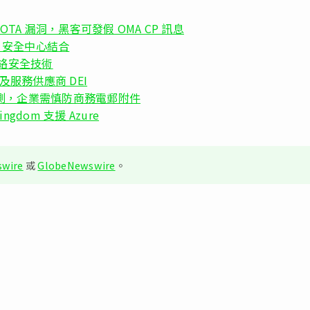
手機有 OTA 漏洞，黑客可發假 OMA CP 訊息
zure 安全中心結合
網網絡安全技術
方案及服務供應商 DEI
網絡安全預測，企業需慎防商務電郵附件
ngdom 支援 Azure
wire
或
GlobeNewswire
。