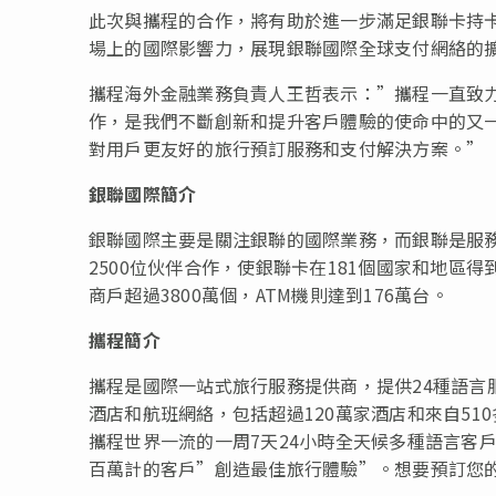
此次與攜程的合作，將有助於進一步滿足銀聯卡持卡
場上的國際影響力，展現銀聯國際全球支付網絡的
攜程海外金融業務負責人王哲表示：”攜程一直致
作，是我們不斷創新和提升客戶體驗的使命中的又
對用戶更友好的旅行預訂服務和支付解決方案。”
銀聯國際簡介
銀聯國際主要是關注銀聯的國際業務，而銀聯是服
2500位伙伴合作，使銀聯卡在181個國家和地區
商戶超過3800萬個，ATM機則達到176萬台。
攜程簡介
攜程是國際一站式旅行服務提供商，提供24種語言
酒店和航班網絡，包括超過120萬家酒店和來自510
攜程世界一流的一周7天24小時全天候多種語言客
百萬計的客戶”創造最佳旅行體驗”。想要預訂您的下一