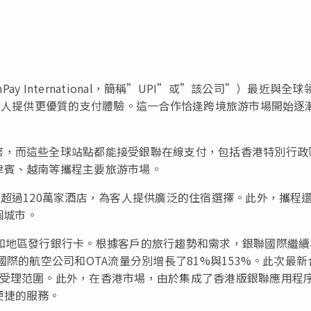
nPay International，簡稱”UPI”或”該公司”）最近與全球
持卡人提供更優質的支付體驗。這一合作恰逢跨境旅游市場開始逐
幣，而這些全球站點都能接受銀聯在線支付，包括香港特別行政
律賓、越南等攜程主要旅游市場。
蓋超過120萬家酒店，為客人提供廣泛的住宿選擇。此外，攜程
個城市。
和地區發行銀行卡。根據客戶的旅行趨勢和需求，銀聯國際繼續
國際的航空公司和OTA流量分別增長了81%與153%。此次最新
線受理范圍。此外，在香港市場，由於集成了香港版銀聯應用程
便捷的服務。