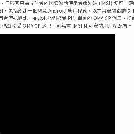
式，但駭客只需收件者的國際流動使用者識別碼 (IMSI) 便可「
I，包括創建一個惡意 Android 應用程式，以在其安裝後讀取
者傳送簡訊，並要求他們接受 PIN 保護的 OMA CP 消息，從
 碼並接受 OMA CP 消息，則無需 IMSI 即可安裝用戶端配置。