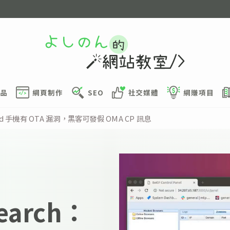
品
網頁制作
SEO
社交媒體
網賺項目
droid 手機有 OTA 漏洞，黑客可發假 OMA CP 訊息
search：