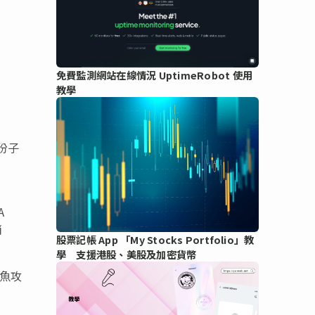
免費監測網站在線情況 UptimeRobot 使用
教學
法份子
A
消
股票記帳 App 「My Stocks Portfolio」教
學 支援港股、美股及加密貨幣
釣魚攻