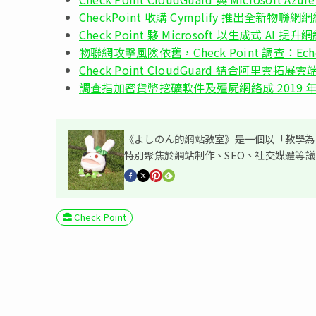
CheckPoint 收購 Cymplify 推出全新物聯
Check Point 夥 Microsoft 以生成式 AI
物聯網攻擊風險依舊，Check Point 調查：E
Check Point CloudGuard 結合阿里雲拓
調查指加密貨幣挖礦軟件及殭屍網絡成 2019 
《よしのん的網站教室》是一個以「教學為主
特別聚焦於網站制作、SEO、社交媒體等
Check Point