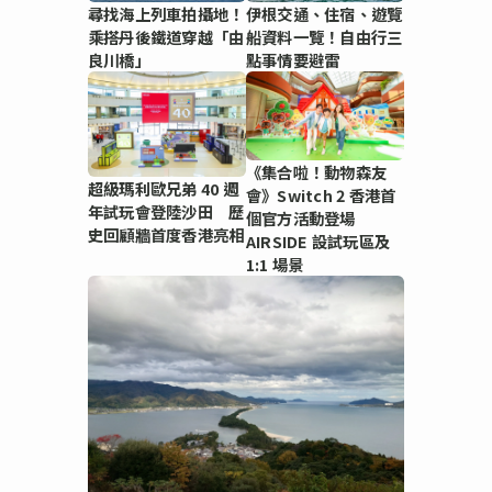
尋找海上列車拍攝地！
伊根交通、住宿、遊覽
乘搭丹後鐵道穿越「由
船資料一覽！自由行三
良川橋」
點事情要避雷
《集合啦！動物森友
超級瑪利歐兄弟 40 週
會》Switch 2 香港首
年試玩會登陸沙田 歷
個官方活動登場
史回顧牆首度香港亮相
AIRSIDE 設試玩區及
1:1 場景