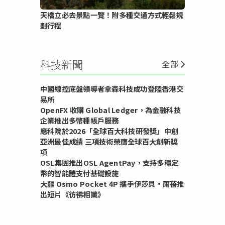
天橋立必去景點一覽！附多種交通方式輕鬆規
劃行程
科技新聞
全部
中國線控底盤領導者拿森科技成功登陸香港交
易所
OpenFX 收購 Global Ledger，為金融科技
企業推出多幣種帳戶服務
應科院於2026「全球百大科技研發獎」中創
亞洲最佳成績 三項技術榮膺全球百大創新獎
項
OSL集團推出OSL AgentPay，支持多穩定
幣的智能體支付基礎設施
大疆 Osmo Pocket 4P 攜手伊莎貝•雨蓓推
出短片《彷彿相識》