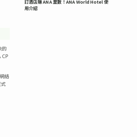
訂酒店賺 ANA 里數！ANA World Hotel 使
用介紹
決的
CP
此網絡
程式