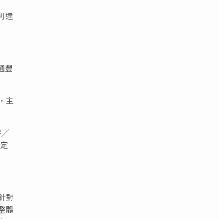
利達
通豐
，主
零╱
穩定
針對
整體