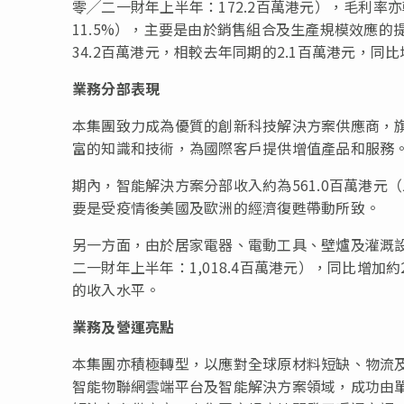
零╱二一財年上半年：172.2百萬港元），毛利率亦
11.5%），主要是由於銷售組合及生產規模效應
34.2百萬港元，相較去年同期的2.1百萬港元，同比增
業務分部表現
本集團致力成為優質的創新科技解決方案供應商，旗下
富的知識和技術，為國際客戶提供增值產品和服務
期內，智能解決方案分部收入約為561.0百萬港元（
要是受疫情後美國及歐洲的經濟復甦帶動所致。
另一方面，由於居家電器、電動工具、壁爐及灌溉設備
二一財年上半年：1,018.4百萬港元），同比增加
的收入水平。
業務及營運亮點
本集團亦積極轉型，以應對全球原材料短缺、物流
智能物聯網雲端平台及智能解決方案領域，成功由單