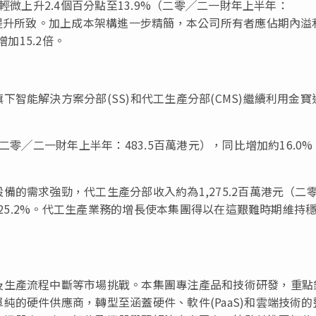
輕微上升2.4個百分點至13.9%（二零╱二一財年上半年：
的提升所致。加上成本架構進一步精簡，本公司所有者應佔期內溢
加15.2倍。
智能解決方案分部(SS)和代工生產分部(CMS)繼續利用金寶
。
二零╱二一財年上半年：483.5百萬港元），同比增加約16.0%
的需求強勁，代工生產分部收入約為1,275.2百萬港元（二
約25.2%。代工生產業務的增長使本集團得以在這艱難時期維持
及生產流程中斷等市場挑戰。本集團專注產品和技術研發，重點
純的硬件供應商，轉型至涵蓋硬件、軟件(PaaS)和雲端技術的