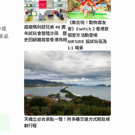
《集合啦！動物森友
超級瑪利歐兄弟 40 週
戶提
會》Switch 2 香港首
年試玩會登陸沙田 歷
個官方活動登場
家品
史回顧牆首度香港亮相
AIRSIDE 設試玩區及
1:1 場景
天橋立必去景點一覽！附多種交通方式輕鬆規
劃行程