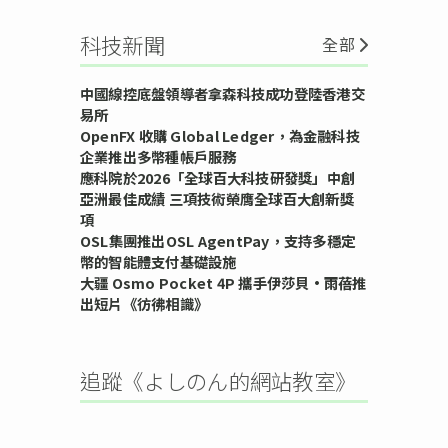
科技新聞
全部
中國線控底盤領導者拿森科技成功登陸香港交
易所
OpenFX 收購 Global Ledger，為金融科技
企業推出多幣種帳戶服務
應科院於2026「全球百大科技研發獎」中創
亞洲最佳成績 三項技術榮膺全球百大創新獎
項
OSL集團推出OSL AgentPay，支持多穩定
幣的智能體支付基礎設施
大疆 Osmo Pocket 4P 攜手伊莎貝•雨蓓推
出短片《彷彿相識》
追蹤《よしのん的網站教室》