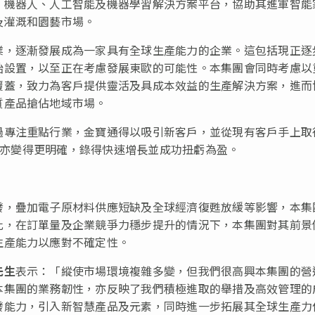
、機器人、人工智能及機器學習解決方案平台，協助其進軍智能
及灌溉和園藝市場。
業，逐漸發展成為一家具有全球生產能力的企業。這包括現正逐
始設置，以至正在考慮發展東歐的可能性。本集團會同時考慮以
覆蓋，致力為客戶提供靈活及具成本效益的生產解決方案，進而
質產品搶佔地域市場。
過專注重點行業，金寶通得以吸引新客戶，並從現有客戶手上取
方向亦變得更明確，錄得快速增長並成功扭虧為盈。
發，疊加電子原材料供應短缺及全球經濟復甦放緩等影響，本集
此，在訂單量及企業競爭力穩步提升的情況下，本集團對其前景
生產能力以應對不確定性。
先生
表示：「縱使市場環境複雜多變，但我們很高興本集團的營
本集團的業務韌性，亦反映了我們積極進取的舉措及高效管理的
發能力，引入新智慧產品及元素，同時進一步拓展其全球生產力