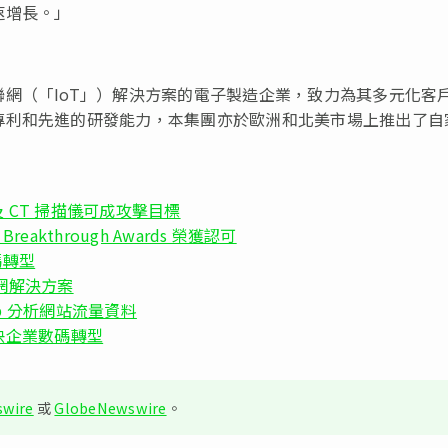
速增長。」
網（「IoT」）解決方案的電子製造企業，致力為其多元化客
專利和先進的研發能力，本集團亦於歐洲和北美市場上推出了自
及 CT 掃描儀可成攻擊目標
Breakthrough Awards 榮獲認可
數碼轉型
化物聯網解決方案
eb 分析網站流量資料
加快企業數碼轉型
wire
或
GlobeNewswire
。