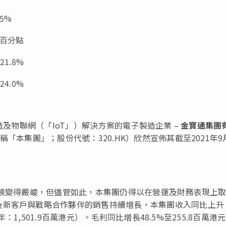
.5%
.4百分點
521.8%
524.0%
，製造及物聯網（「IoT」）解決方案的電子製造企業 –
金寶通集團
「本集團」；股份代號：320.HK）欣然宣佈其截至2021年9月
環境變得嚴峻，但儘管如此，本集團仍得以在營運及財務表現上
及新客戶與戰略合作夥伴的銷售持續增長，本集團收入同比上升
年：1,501.9百萬港元）。毛利同比增長48.5%至255.8百萬港