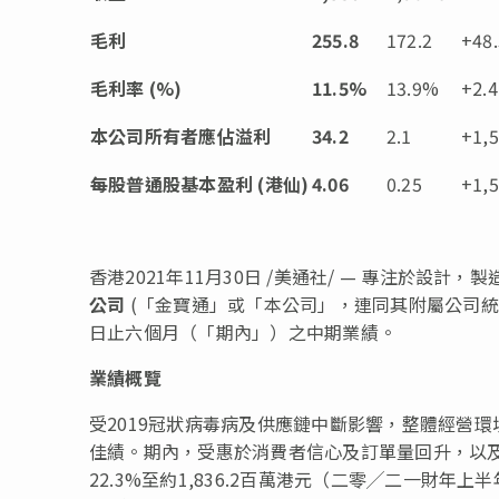
毛利
255.8
172.2
+48
毛利率
(%)
11.5%
13.9%
+2
本公司所有者應佔溢利
34.2
2.1
+1,
每股普通股基本盈利
(
港仙
)
4.06
0.25
+1,
香港2021年11月30日 /美通社/ — 專注於設計
公司
(「金寶通」或「本公司」，連同其附屬公司統稱
日止六個月（「期內」）之中期業績。
業績概覽
受2019冠狀病毒病及供應鏈中斷影響，整體經營
佳績。期內，受惠於消費者信心及訂單量回升，以
22.3%至約1,836.2百萬港元（二零╱二一財年上半