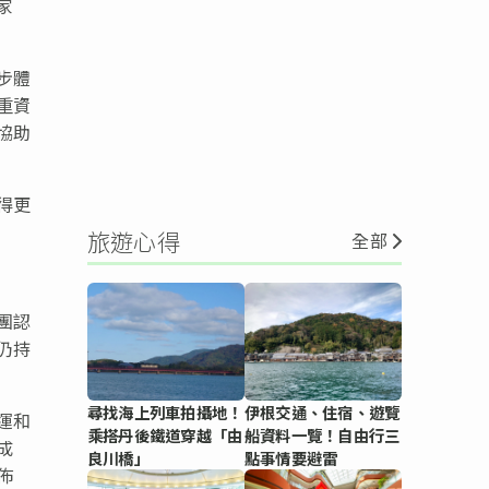
家
步體
重資
協助
得更
旅遊心得
全部
團認
仍持
尋找海上列車拍攝地！
伊根交通、住宿、遊覽
運和
乘搭丹後鐵道穿越「由
船資料一覽！自由行三
成
良川橋」
點事情要避雷
佈