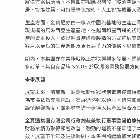
解決方案供應商。本集團亦相應地開發了暖通空調
居、智能建築、可持續綠色技術、人工智能機器人
生產方面，金寶通亦由一家以中國為基地的生產企
現規模的馬來西亞生產基地，在越南和墨西哥的初
產的資本投入，或以輕資產虛擬製造的方式拓展其
客戶以更短的生產週期及更具競爭力的價格、以優
期內，本集團亦在業務戰略上亦取得穩步發展。透
多訂單。其自有品牌 SALUS 於歐洲的業務發展
未來展望
展望未來，隨著新一波變種新型冠狀病毒病疫情爆
為市場依然充滿挑戰，發展仍然難以預測。儘管如
謹慎樂觀態度，並將尋求進一步擴大其產品組合及
金寶通集團有限公司行政總裁兼執行董事歐陽伯康
財務業績仍取得顯著改善。強勁的增長不僅印證了
效。展望下半年及往後時間，本集團將繼續擴大研