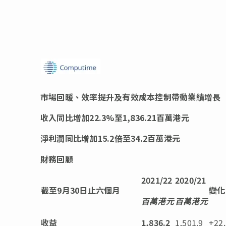
市場回暖、
效率提升及有效成本控制帶動業績增長
收入同比增加
22.3%
至
1,836.21
百萬港元
淨利潤同比增加
15.2
倍至
34.2
百萬港元
財務回顧
2021/22
2020/21
截至
9
月
30
日止六個月
變化
百萬港元
百萬港元
收益
1,836.2
1,501.9
+22