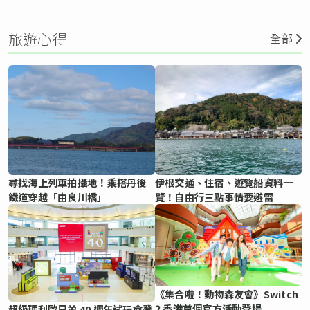
旅遊心得
全部
尋找海上列車拍攝地！乘搭丹後
伊根交通、住宿、遊覽船資料一
鐵道穿越「由良川橋」
覽！自由行三點事情要避雷
《集合啦！動物森友會》Switch
2 香港首個官方活動登場
超級瑪利歐兄弟 40 週年試玩會登