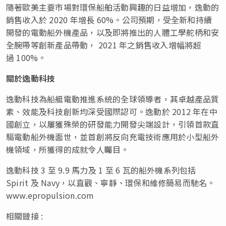
隨著歐美主要市場對環保船舶活動興趣的日益增加，逸動的
銷售收入於 2020 年增長 60%。公司預期，受全新和持續
開發的電動船外機產品，以及即將推出的人體工學舵柄和安
全腕帶等創新產品帶動， 2021 年之銷售收入增幅將超
過 100%。
關於逸動科技
逸動科技為船艇電動推進系統的全球領導者，其卓越產品質
素、效能及科技創新均深受國際認可。逸動於 2012 年在中
國創立，以屢獲殊榮的研發能力開發尖端設計，引領首款直
驅電動船外機面世，並首創將反向充電技術應用於小型船外
機領域，所獲得的成就令人矚目。
逸動科技 3 至 9.9 馬力及 1 至 6 瓦的船外機系列包括
Spirit 及 Navy，以直觀、寧靜、環保和維修簡易而馳名。
www.epropulsion.com
相關鏈接 :