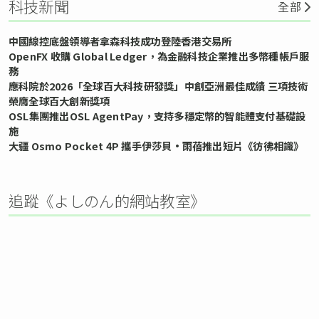
科技新聞
全部
中國線控底盤領導者拿森科技成功登陸香港交易所
OpenFX 收購 Global Ledger，為金融科技企業推出多幣種帳戶服
務
應科院於2026「全球百大科技研發獎」中創亞洲最佳成績 三項技術
榮膺全球百大創新獎項
OSL集團推出OSL AgentPay，支持多穩定幣的智能體支付基礎設
施
大疆 Osmo Pocket 4P 攜手伊莎貝•雨蓓推出短片《彷彿相識》
追蹤《よしのん的網站教室》