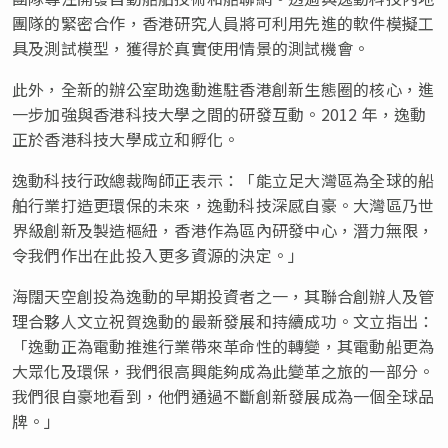
團隊的緊密合作，香港研究人員將可利用先進的軟件模擬工
具及測試模型，獲得於真實使用情景的測試機會。
此外，全新的辦公室助逸動進駐香港創新生態圈的核心，進
一步加強與香港科技大學之間的研發互動。2012 年，逸動
正於香港科技大學成立和孵化。
逸動科技行政總裁陶師正表示：「能立足大灣區為全球的船
舶行業打造更環保的未來，逸動科技深感自豪。大灣區乃世
界級創新及製造樞紐，香港作為區內研發中心，潛力無限，
令我們作出在此投入更多資源的決定。」
海闊天空創投為逸動的早期投資者之一，其聯合創辦人及管
理合夥人文立祝賀逸動的最新發展和持續成功。文立指出：
「逸動正為電動推進行業帶來革命性的轉變，其電動船更為
大眾化及環保，我們很高興能夠成為此變革之旅的一部分。
我們很自豪地看到，他們通過不斷創新發展成為一個全球品
牌。」