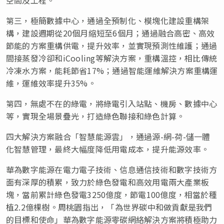
第三，極簡數據中心，通過全預制化、模塊化建設重構架
構，建設週期從20個月縮短至6個月；通過融合高密、高效
節能的方案重構供電，提升效率，並實現預測性維護；通過
間接蒸發冷卻和iCooling等解決方案，重構溫控，相比傳統
冷凍水方案，能耗節省17%；通過智能運維解決方案重構運
維，運維效率提升35%。
第四，無處不在的綠電，將綠電引入站點、機房、數據中心
等，實現全場景疊光，打造綠色聯接和綠色計算。
四大解決方案融合「智慧能源雲」，通過源-網-荷-儲一體
化智慧管理，最終大幅度降低用電成本，提升能源效率。
華為數字能源在電力電子技術、信息通信技術和數字技術方
面有深厚的積累，致力於綠色發電和高效用電兩大產業板
塊，當前累計綠色發電3250億度，節電100億度，相當於種
植2.2億棵樹。周桃園指出，「為世界碳中和做貢獻是我們
的目標和使命」華為數字能源零碳網絡解決方案將積極助力