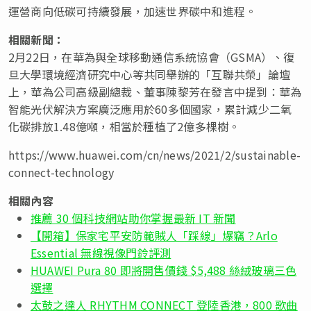
運營商向低碳可持續發展，加速世界碳中和進程。
相關新聞：
2月22日，在華為與全球移動通信系統協會（GSMA）、復
旦大學環境經濟研究中心等共同舉辦的「互聯共榮」論壇
上，華為公司高級副總裁、董事陳黎芳在發言中提到：華為
智能光伏解決方案廣泛應用於60多個國家，累計減少二氧
化碳排放1.48億噸，相當於種植了2億多棵樹。
https://www.huawei.com/cn/news/2021/2/sustainable-
connect-technology
相關內容
推薦 30 個科技網站助你掌握最新 IT 新聞
【開箱】保家宅平安防範賊人「踩線」爆竊？Arlo
Essential 無線視像門鈴評測
HUAWEI Pura 80 即將開售價錢 $5,488 絲絨玻璃三色
選擇
太鼓之達人 RHYTHM CONNECT 登陸香港，800 歌曲