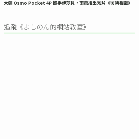
大疆 Osmo Pocket 4P 攜手伊莎貝•雨蓓推出短片《彷彿相識》
追蹤《よしのん的網站教室》