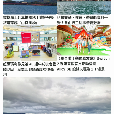
尋找海上列車拍攝地！乘搭丹後
伊根交通、住宿、遊覽船資料一
鐵道穿越「由良川橋」
覽！自由行三點事情要避雷
《集合啦！動物森友會》Switch
2 香港首個官方活動登場
超級瑪利歐兄弟 40 週年試玩會登
AIRSIDE 設試玩區及 1:1 場景
陸沙田 歷史回顧牆首度香港亮
相