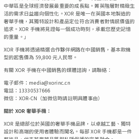
中華區是全球經濟發展最重要的成長點。菁英階層對精緻生
活的需求日益趨向個性化。XOR 是唯一在英國本地製造的
奢華手機，其獨特設計和產品定位符合消費者對情感價值的
追求。XOR 手機將見證每一個成功時刻，承載您歷史記憶
的重量。」
XOR 手機將透過精選合作夥伴網路在中國銷售，基本款機
型的起售價為 59,800 元人民幣。
有關 XOR 手機在中國銷售的媒體諮詢，請聯絡：
電子郵件：
media@xorinc.cn
電話：13330537666
微信：XOR-CN（加微信時請註明具體事由）
關於
XOR
奢華手機：
XOR 是總部位於英國的奢華手機品牌，以卓越工藝、獨特
設計和高端的使用者體驗而聞名。每部 XOR 手機都是一件
藝術品，代表著奢華品質與私隱保護的完美融合。