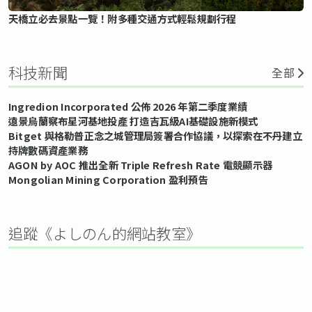
天橋立必去景點一覽！附多種交通方式輕鬆規劃行程
科技新聞
全部
Ingredion Incorporated 公佈 2026 年第二季度業績
遠景烏蘭察布星河基地投產 打造吉瓦級AI基礎設施新模式
Bitget 與格勒普正念之城管理局簽署合作協議，以探索在不丹建立
持牌數碼資產業務
AGON by AOC 推出全新 Triple Refresh Rate 電競顯示器
Mongolian Mining Corporation 盈利預告
追蹤《よしのん的網站教室》