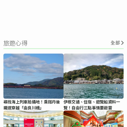
旅遊心得
全部
尋找海上列車拍攝地！乘搭丹後
伊根交通、住宿、遊覽船資料一
鐵道穿越「由良川橋」
覽！自由行三點事情要避雷