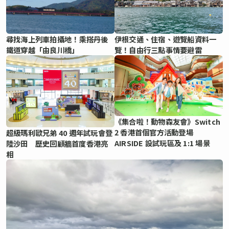
尋找海上列車拍攝地！乘搭丹後
伊根交通、住宿、遊覽船資料一
鐵道穿越「由良川橋」
覽！自由行三點事情要避雷
《集合啦！動物森友會》Switch
2 香港首個官方活動登場
超級瑪利歐兄弟 40 週年試玩會登
AIRSIDE 設試玩區及 1:1 場景
陸沙田 歷史回顧牆首度香港亮
相