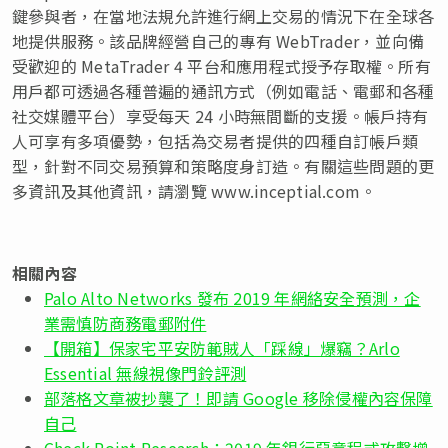
鍵參與者，在當地法規允許進行網上交易的情況下在全球各
地提供服務。該品牌經營自己的專有 WebTrader，並向備
受歡迎的 MetaTrader 4 平台和應用程式授予存取權。所有
用戶都可透過各種普遍的通訊方式（例如電話、電郵和各種
社交媒體平台）享受每天 24 小時無間斷的支援。帳戶持有
人可享有多項優勢，包括為交易者提供的四種自訂帳戶類
型，針對不同交易預算和策略度身訂造。有關這些問題的更
多資訊及其他資訊，請瀏覽 www.inceptial.com。
相關內容
Palo Alto Networks 發布 2019 年網絡安全預測，企
業需慎防商務電郵附件
【開箱】保家宅平安防範賊人「踩線」爆竊？Arlo
Essential 無線視像門鈴評測
部落格文章被抄襲了！即請 Google 移除侵權內容保障
自己
Check Point Research：2019 年銀行惡意程式攻擊增