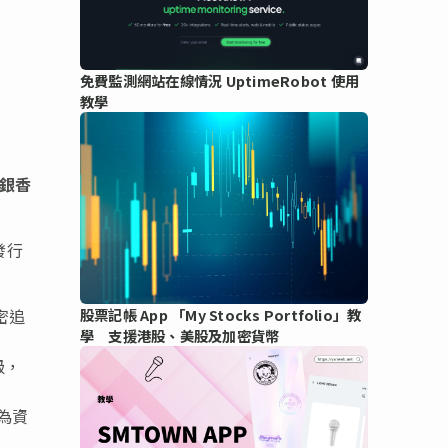
免費監測網站在線情況 UptimeRobot 使用
教學
中銀香
發行
緊密追
股票記帳 App 「My Stocks Portfolio」教
學 支援港股、美股及加密貨幣
級，
為資