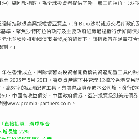
對沖）總回報指數，為全球投資者提供了獨一無二的視角，以把
瓊斯指數很高興授權睿亞資產，將iBoxx沙特證券交易所政府
場基準，聚焦沙特阿拉伯政府及主要政府組織通過發行伊斯蘭債
多元化並積極推動國債市場發展的背景下，該指數旨在涵蓋符合
規劃。」
於2016 年在香港成立，團隊懷著為投資者開發優質資產配置工具的
至 2025年 5月 29日，睿亞資產旗下共管理 12檔於香港交易
本、高效率的亞洲配置工具。
有關睿亞資產或本公司旗下發行的
灣50、中國高收益債券、中國政府債券、亞洲投資級別美元債券
premia-partners.com。
出「直接投資」環球組合
入增長達 22%
將加強數碼投資顧問解決方案