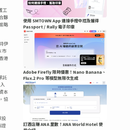
置工
合夥
使用 SMTOWN App 連接手燈中控及獲得
策略
Passport / Rally 電子印章
特伊
本市
香港
Adobe Firefly 限時優惠！Nano Banana、
球託
Flux.2 Pro 等模型無限次生成
進入
資本
，協
球投
訂酒店賺 ANA 里數！ANA World Hotel 使
特證