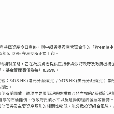
F發行商睿亞資產今日宣佈，與中銀香港資產管理合作的「
Premia
25年5月29日在港交所正式上市。
用實物複製策略，旨在為投資者提供直接參與沙特政府及政府機構
徑，
基金管理費僅為每年
0.35%
。
：3478.HK (港元分派類別) / 9478.HK (美元分派類別)）
券指數。
的伊斯蘭國債，體現主要國際評級機構對沙特主權的A級穩定評
有雄厚的石油儲備、低政府負債水平以及蓬勃的經濟發展等優勢。
其他債券及主要資產類別的相關性較低，能分散投資組合風險，