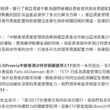
里程碑，履行了睿亞資產不斷為國際機構投資者提供高效資產配
蘭教義的固定收益產品提供了多元化解決方案。」睿亞資產管理
資者作資產配置時愈發關注多樣化與非相關回報的價值，這樣的
示：「中銀香港資產管理很高興與睿亞資產合作推出亞洲首隻沙
靈活的優點，更具備伊斯蘭金融的特色，為投資者提供參與沙特資
東及其他市場的合作，打造多元化的環球資產配置方案，為鞏固
伯為
Premia中銀香港沙特伊斯蘭國債 ETF
提供一系列信託、全
Faris AlGhannam 表示：「ETF 已成為資產管理公司
了海外投資者的需求持續，積極參與沙特阿拉伯經濟轉型及債務
特阿拉伯擁有深厚的資產管理能力。我們很榮幸能參與是次發行
TF
。
maih先生表示：「是次ETF在香港交易所的成功發行，是我們為全
元性所持續努力的關鍵里程碑。這隻ETF緊密追蹤iBoxx沙