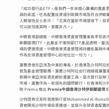
「成功發行此ETF，是我們一年來精心籌備的重要
具的承諾，也為配置投資級別新興市場及符合伊斯
人蔡瑞怡女士表示：「尤其在當前市場環境下，投
可以說恰逢其時，意義非凡。」
中銀香港副總裁、中銀香港資產管理董事長李彤表
斯蘭國債ETF。此基金不僅保留ETF產品透明、
場的便捷渠道。中銀香港資產管理將持續拓展與中
作為全球資產管理中心的地位出一份力。」
滙豐憑借在亞洲及中東的專長，於香港及沙特阿拉
管及基金管理服務。滙豐沙特阿拉伯行政總裁兼董事會成員 
新興中東亞洲投資走廊的重要工具。是次發行反映
市場。滙豐作為一家領先的國際銀行，在香港和沙
助 Premia 推出
Premia中銀香港沙特伊斯蘭國債 E
沙特證券交易所首席執行官
Mohammed
Al-Ru
資者開拓沙特市場投資通道，並提升全球資產配置的多