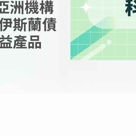
助亞洲機構
伊斯蘭債
益產品