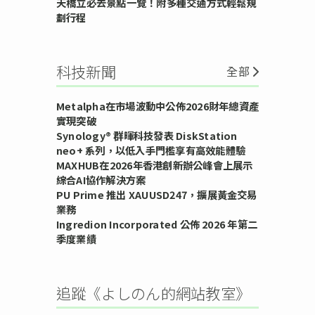
天橋立必去景點一覽！附多種交通方式輕鬆規
劃行程
科技新聞
全部
Metalpha在市場波動中公佈2026財年總資產
實現突破
Synology® 群暉科技發表 DiskStation
neo+ 系列，以低入手門檻享有高效能體驗
MAXHUB在2026年香港創新辦公峰會上展示
綜合AI協作解決方案
PU Prime 推出 XAUUSD247，擴展黃金交易
業務
Ingredion Incorporated 公佈 2026 年第二
季度業績
追蹤《よしのん的網站教室》