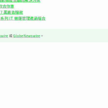
一款合你意
87 萬廣告贈款
ger 等一系列 IT 營運管理產品組合
wire
或
GlobeNewswire
。