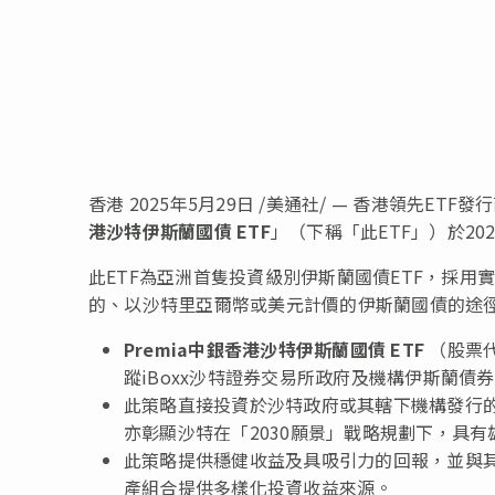
香港
2025年5月29日
/美通社/ — 香港領先ET
港沙特伊斯蘭國債 ETF
」（下稱「此ETF」）於20
此ETF為亞洲首隻投資級別伊斯蘭國債ETF，採
的、以沙特里亞爾幣或美元計價的伊斯蘭國債的途
Premia中銀香港沙特伊斯蘭國債 ETF
（股票代號
蹤iBoxx沙特證券交易所政府及機構伊斯蘭債
此策略直接投資於沙特政府或其轄下機構發行
亦彰顯沙特在「2030願景」戰略規劃下，具
此策略提供穩健收益及具吸引力的回報，並與
產組合提供多樣化投資收益來源。