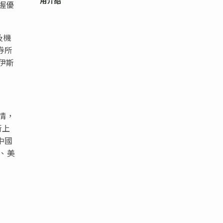
用介紹
握優
及機
券所
伊斯
熱情，
所上
中國
、美