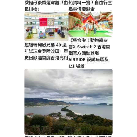
乘搭丹後鐵道穿越「由
船資料一覽！自由行三
良川橋」
點事情要避雷
《集合啦！動物森友
超級瑪利歐兄弟 40 週
會》Switch 2 香港首
年試玩會登陸沙田 歷
個官方活動登場
史回顧牆首度香港亮相
AIRSIDE 設試玩區及
1:1 場景