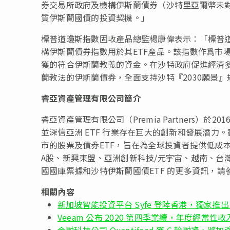
券交易所政府及機構伊斯蘭債券（沙特里亞爾幣未
質伊斯蘭國債的投資契機。」
標普道瓊斯指數固收產品總監楊康偉表示：「標普道
構伊斯蘭債券指數用於其ETF產品。該指數作爲市
獲的符合伊斯蘭教義的資金。在沙特政府促進經濟
蘭教法的伊斯蘭債券，全面支持沙特『2030願景』
睿亞資產管理有限公司簡介
睿亞資產管理有限公司（Premia Partners）
並深信亞洲 ETF 行業存在巨大的創新和發展潛力。截
市的股票及債券ETF，旨在為全球投資者提供低成
A股、新興東盟、亞洲創新科技/元宇宙、越南、台
國國庫票據和沙特伊斯蘭國債ETF 的更多資訊，請參閱www.
相關內容
新加坡智能投資平台 Syfe 登陸香港，獨家推
Veeam 公布 2020 第四季業續，年度經常性收
金融科技公司 Quantifeed 獲 C 輪融資，