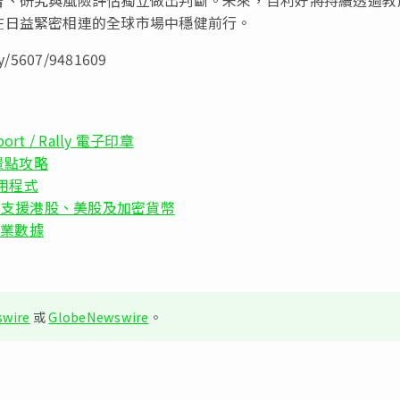
在日益緊密相連的全球市場中穩健前行。
/5607/9481609
t / Rally 電子印章
景點攻略
應用程式
o」教學 支援港股、美股及加密貨幣
保障企業數據
wire
或
GlobeNewswire
。