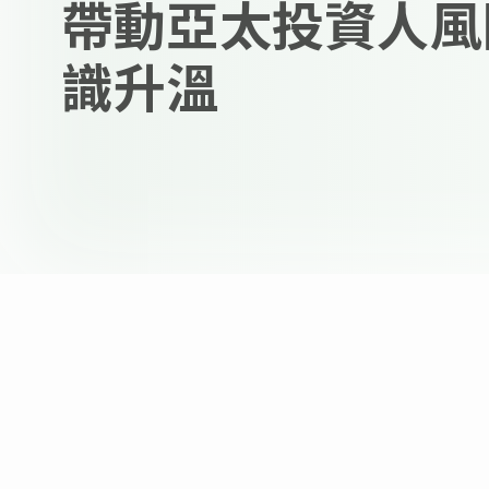
帶動亞太投資人風
識升溫