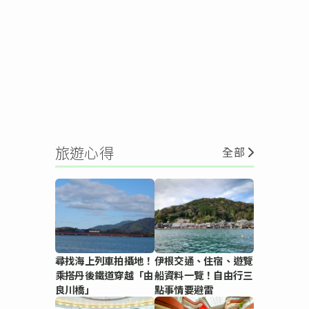
旅遊心得
全部
尋找海上列車拍攝地！
伊根交通、住宿、遊覽
乘搭丹後鐵道穿越「由
船資料一覽！自由行三
良川橋」
點事情要避雷