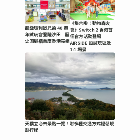
《集合啦！動物森友
超級瑪利歐兄弟 40 週
會》Switch 2 香港首
年試玩會登陸沙田 歷
個官方活動登場
史回顧牆首度香港亮相
AIRSIDE 設試玩區及
1:1 場景
天橋立必去景點一覽！附多種交通方式輕鬆規
劃行程