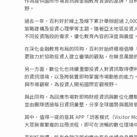
作為提供國際市場資訊與金融教育資源的品牌，百
野。
過去一年，百利好於線上及線下累計舉辦超過 2,0
策略建構及投資心理學等主題。隨著亞太地區投資
不同投資階段的需求，優化教育內容的深度與廣度
在深化金融教育布局的同時，百利好始終積極倡導
更致力於協助投資人建立審慎的觀點，在瞬息萬變
另一方面，數位化也持續重塑投資人對資訊取得便
的資訊環境，以及跨裝置即時掌握市場動態的能力。
與市場觀察，為投資人開拓國際宏觀視野。
與此同時，為回應市場對即時財經資訊與數位化體驗
並由團隊透過每日資訊彙整，分享全球趨勢與風險
其中，值得一提的是其 APP「訪客模式（Visito
大眾無需繁複的註冊流程，即可在流暢的數位環境
百利好強調，所有金融決策均應由客戶依據自身學