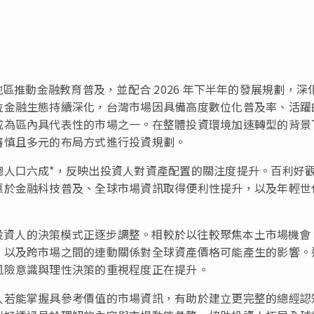
地區推動金融教育普及，並配合 2026 年下半年的發展規劃，深
位金融生態持續深化，台灣市場因具備高度數位化普及率、活躍
成為區內具代表性的市場之一。在整體投資環境加速轉型的背景
審慎且多元的布局方式進行投資規劃。
總人口六成*，反映出投資人對資產配置的關注度提升。百利好
惠於金融科技普及、全球市場資訊取得便利性提升，以及年輕世
到，投資人的決策模式正逐步調整。相較於以往較聚焦本土市場機會
，以及跨市場之間的連動關係對全球資產價格可能產生的影響。
風險意識與理性決策的重視程度正在提升。
人若能掌握具參考價值的市場資訊，有助於建立更完整的總經認