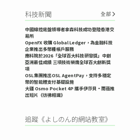
科技新聞
全部
中國線控底盤領導者拿森科技成功登陸香港交
易所
OpenFX 收購 Global Ledger，為金融科技
企業推出多幣種帳戶服務
應科院於2026「全球百大科技研發獎」中創
亞洲最佳成績 三項技術榮膺全球百大創新獎
項
OSL集團推出OSL AgentPay，支持多穩定
幣的智能體支付基礎設施
大疆 Osmo Pocket 4P 攜手伊莎貝•雨蓓推
出短片《彷彿相識》
追蹤《よしのん的網站教室》