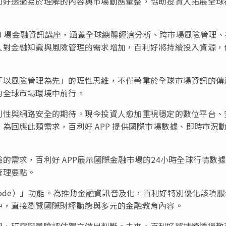
利好透過易於理解的內容與市場動態彙整，協助投資人拓展全球
00 場金融資訊講座，涵蓋全球總體經濟分析、跨市場風險管理
人對金融知識與風險管理的需求增加，百利好將持續投入資源，
。
「以風險管理為先」的理性思維，不僅著重於全球市場資訊的傳
的全球市場環境中前行。
利性與網路安全的期待。現今投資人愈加重視穩定的數位平台、
為回應此類需求，百利好 APP 提供國際市場數據、即時市況
的需求，百利好 APP展示國際金融市場的24小時全球行情數
管理要點。
r Mode）」功能。為推動金融資訊普及化，百利好特別優化該項
中，直接瀏覽國際財經動態與多元的金融教育內容。
習、研究與風險評估獨立做出判斷。未來，百利好將持續透過教