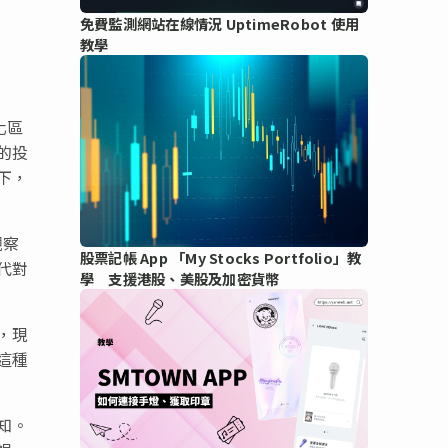
免費監測網站在線情況 UptimeRobot 使用
教學
化區
的投
下，
觀察
股票記帳 App 「My Stocks Portfolio」教
代對
學 支援港股、美股及加密貨幣
，現
這種
知。