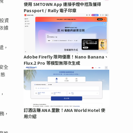
視
使用 SMTOWN App 連接手燈中控及獲得
Passport / Rally 電子印章
、投資
依據
遞，
Adobe Firefly 限時優惠！Nano Banana、
Flux.2 Pro 等模型無限次生成
安全
動態
據，
訂酒店賺 ANA 里數！ANA World Hotel 使
服務，
用介紹
育推