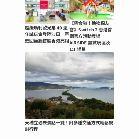
《集合啦！動物森友
超級瑪利歐兄弟 40 週
會》Switch 2 香港首
年試玩會登陸沙田 歷
個官方活動登場
史回顧牆首度香港亮相
AIRSIDE 設試玩區及
1:1 場景
天橋立必去景點一覽！附多種交通方式輕鬆規
劃行程