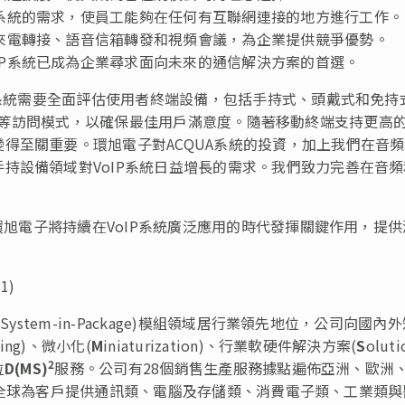
P系統的需求，使員工能夠在任何有互聯網連接的地方進行工作。
如來電轉接、語音信箱轉發和視頻會議，為企業提供競爭優勢。
IP系統已成為企業尋求面向未來的通信解決方案的首選。
P系統需要全面評估使用者終端設備，包括手持式、頭戴式和免持
VoLTE等訪問模式，以確保最佳用戶滿意度。隨著移動終端支持更高
得至關重要。環旭電子對ACQUA系統的投資，加上我們在音
持設備領域對VoIP系統日益增長的需求。我們致力完善在音頻
I環旭電子將持續在VoIP系統廣泛應用的時代發揮關鍵作用，提
1)
ystem-in-Package)模組領域居行業領先地位，公司向國內
uring)、微小化(
M
iniaturization)、行業軟硬件解決方案(
S
oluti
2
位
D(MS)
服務。公司有28個銷售生產服務據點遍佈亞洲、歐洲
共同在全球為客戶提供通訊類、電腦及存儲類、消費電子類、工業類