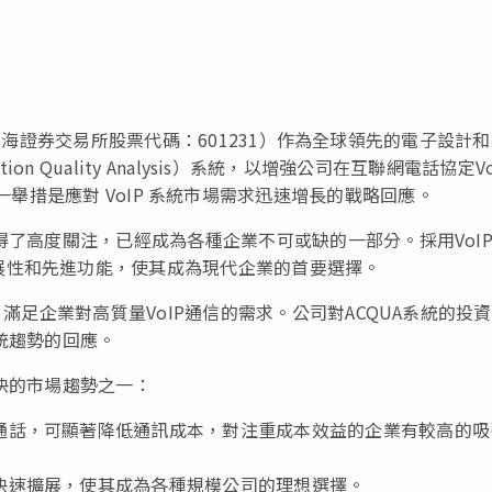
（上海證券交易所股票代碼：601231）作為全球領先的電子設計
tion Quality Analysis）系統，以增強公司在互聯網電話協定Vo
信測試能力。這一舉措是應對 VoIP 系統市場需求迅速增長的戰略回應。
得了高度關注，已經成為各種企業不可或缺的一部分。採用VoI
展性和先進功能，使其成為現代企業的首要選擇。
，滿足企業對高質量VoIP通信的需求。公司對ACQUA系統的投
統趨勢的回應。
快的市場趨勢之一：
音通話，可顯著降低通訊成本，對注重成本效益的企業有較高的吸
而快速擴展，使其成為各種規模公司的理想選擇。