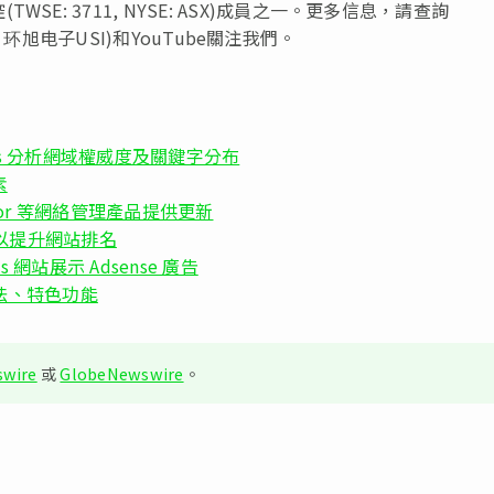
: 3711, NYSE: ASX)成員之一。更多信息，請查詢
帳號：环旭电子USI)和YouTube關注我們。
lysis 分析網域權威度及關鍵字分布
素
 Monitor 等網絡管理產品提供更新
面以提升網站排名
ss 網站展示 Adsense 廣告
方法、特色功能
wire
或
GlobeNewswire
。