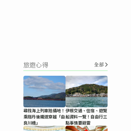
旅遊心得
全部
尋找海上列車拍攝地！
伊根交通、住宿、遊覽
乘搭丹後鐵道穿越「由
船資料一覽！自由行三
良川橋」
點事情要避雷