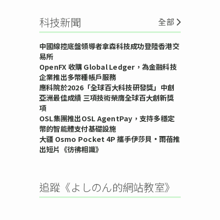
科技新聞
全部
中國線控底盤領導者拿森科技成功登陸香港交
易所
OpenFX 收購 Global Ledger，為金融科技
企業推出多幣種帳戶服務
應科院於2026「全球百大科技研發獎」中創
亞洲最佳成績 三項技術榮膺全球百大創新獎
項
OSL集團推出OSL AgentPay，支持多穩定
幣的智能體支付基礎設施
大疆 Osmo Pocket 4P 攜手伊莎貝•雨蓓推
出短片《彷彿相識》
追蹤《よしのん的網站教室》