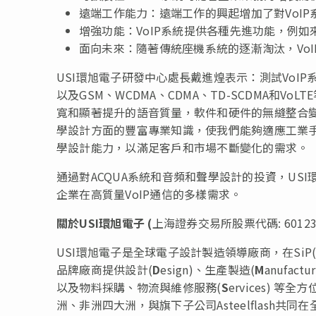
遠端工作能力：遠端工作的興起增加了對VoI
增強功能：VoIP系統提供各種先進功能，例
面向未來：隨著傳統座機系統的逐漸淘汰，Vo
USI環旭電子研發中心處長戴進煌表示：測試VoI
以及GSM、WCDMA、CDMA、TD-SCDMA和
寬和顯著提升的語音質量，軟件和硬件的無縫整合變
學設計方面的豐富專業知識，使我們能夠適應工業手
學設計能力，以滿足客戶和市場不斷變化的需求。
通過對ACQUA系統和音頻和聲學設計的投資，US
企業在高質量VoIP通信的多樣需求。
關於
USI
環旭電子
(
上海證券交易所股票代碼: 60123
USI環旭電子是全球電子設計製造領導廠商，在SiP(S
品牌廠商提供設計(
D
esign)、生產製造(
M
anufact
以及物料採購、物流與維修服務(
S
ervices) 等全方
洲、非洲四大洲，與旗下子公司Asteelflash